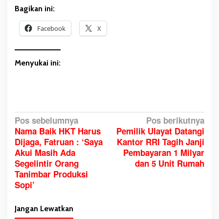
n
Bagikan ini:
t
u
Facebook
X
k
B
e
Menyukai ini:
l
i
L
a
g
N
Pos sebelumnya
Pos berikutnya
i
Nama Baik HKT Harus
Pemilik Ulayat Datangi
’
a
Dijaga, Fatruan : ‘Saya
Kantor RRI Tagih Janji
v
Akui Masih Ada
Pembayaran 1 Milyar
i
Segelintir Orang
dan 5 Unit Rumah
g
Tanimbar Produksi
a
Sopi’
s
i
Jangan Lewatkan