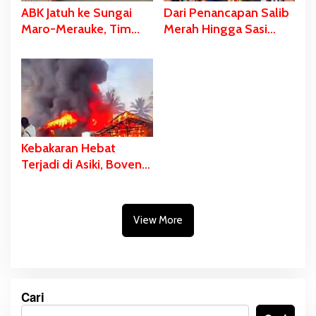
ABK Jatuh ke Sungai
Dari Penancapan Salib
Maro-Merauke, Tim
Merah Hingga Sasi
SAR Bergerak Lakukan
Adat Sebagai Bentuk
Pencarian
Penolakan PSN
Kebakaran Hebat
Terjadi di Asiki, Boven
Digoel
View More
Cari