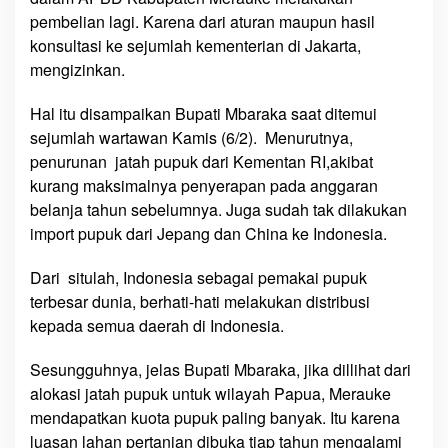
g
pembelian lagi. Karena dari aturan maupun hasil
,
konsultasi ke sejumlah kementerian di Jakarta,
B
mengizinkan.
u
p
Hal itu disampaikan Bupati Mbaraka saat ditemui
a
sejumlah wartawan Kamis (6/2). Menurutnya,
t
penurunan jatah pupuk dari Kementan RI,akibat
i
kurang maksimalnya penyerapan pada anggaran
M
belanja tahun sebelumnya. Juga sudah tak dilakukan
e
import pupuk dari Jepang dan China ke Indonesia.
r
a
Dari situlah, Indonesia sebagai pemakai pupuk
u
terbesar dunia, berhati-hati melakukan distribusi
k
kepada semua daerah di Indonesia.
e
:
Sesungguhnya, jelas Bupati Mbaraka, jika dillihat dari
‘
alokasi jatah pupuk untuk wilayah Papua, Merauke
S
a
mendapatkan kuota pupuk paling banyak. Itu karena
y
luasan lahan pertanian dibuka tiap tahun mengalami