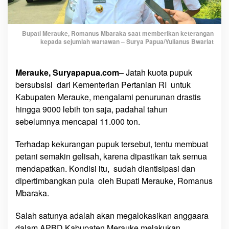
k
D
a
Bupati Merauke, Romanus Mbaraka saat memberikan keterangan
r
kepada sejumlah wartawan – Surya Papua/Yulianus Bwariat
i
K
e
Merauke, Suryapapua.com
– Jatah kuota pupuk
m
bersubsisi dari Kementerian Pertanian RI untuk
e
Kabupaten Merauke, mengalami penurunan drastis
n
hingga 9000 lebih ton saja, padahal tahun
t
sebelumnya mencapai 11.000 ton.
a
n
Terhadap kekurangan pupuk tersebut, tentu membuat
B
petani semakin gelisah, karena dipastikan tak semua
e
mendapatkan. Kondisi itu, sudah diantisipasi dan
r
dipertimbangkan pula oleh Bupati Merauke, Romanus
k
Mbaraka.
u
r
Salah satunya adalah akan megalokasikan anggaara
a
dalam APBD Kabupaten Merauke melakukan
n