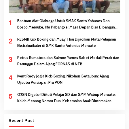
1
Bantuan Alat Olahraga Untuk SMAK Santo Yohanes Don
Bosco Merauke, Irfa Pabangke: Masa Depan Bisa Dibangun
Melalui Prestasi
2
RESMI! Kick Boxing dan Muay Thai Dijadikan Mata Pelajaran
Ekstrakurikuler di SMK Santo Antonius Merauke
3
Petrus Rumatora dan Salmon Yames Sabet Medali Perak dan
Perunggu Dalam Ajang FORNAS di NTB
4
Ivent Redy Jogja Kick-Boxing, Nikolaus Betaubun: Ajang
Ujicoba Persiapan Pra PON
5
O2SN Digelar! Diikuti Pelajar SD dan SMP, Wabup Merauke:
Kalah Menang Nomor Dua, Keberanian Anak Diutamakan
Recent Post