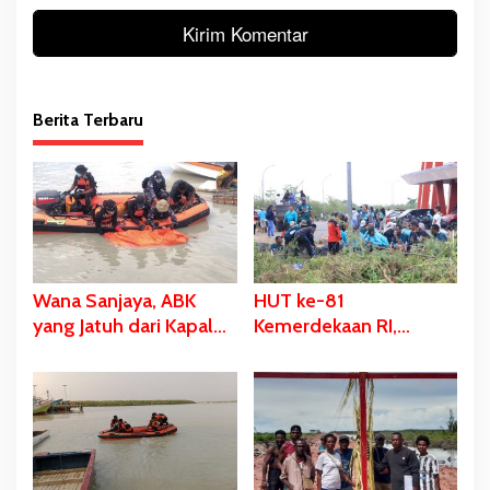
Berita Terbaru
Wana Sanjaya, ABK
HUT ke-81
yang Jatuh dari Kapal
Kemerdekaan RI,
Ditemukan Dalam
Stadion Katalpal
Kondisi Meninggal
Dijadikan Tempat
Dunia
Pengibaran Bendera
Merah Putih