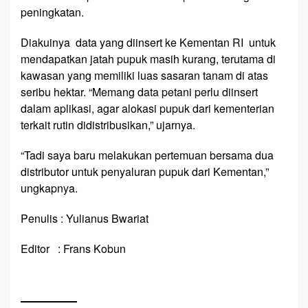
a
peningkatan.
A
l
Diakuinya data yang diinsert ke Kementan RI untuk
o
mendapatkan jatah pupuk masih kurang, terutama di
k
kawasan yang memiliki luas sasaran tanam di atas
a
seribu hektar. “Memang data petani perlu diinsert
s
dalam aplikasi, agar alokasi pupuk dari kementerian
i
terkait rutin didistribusikan,” ujarnya.
k
a
“Tadi saya baru melakukan pertemuan bersama dua
n
distributor untuk penyaluran pupuk dari Kementan,”
A
ungkapnya.
n
g
Penulis : Yulianus Bwariat
g
a
Editor : Frans Kobun
r
a
n
U