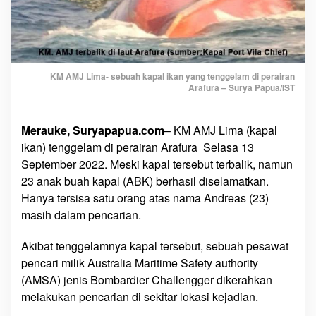
l
i
k
d
i
KM AMJ Lima- sebuah kapal ikan yang tenggelam di perairan
L
Arafura – Surya Papua/IST
a
u
t
Merauke, Suryapapua.com
– KM AMJ Lima (kapal
A
ikan) tenggelam di perairan Arafura Selasa 13
r
September 2022. Meski kapal tersebut terbalik, namun
a
23 anak buah kapal (ABK) berhasil diselamatkan.
f
Hanya tersisa satu orang atas nama Andreas (23)
u
masih dalam pencarian.
r
a
Akibat tenggelamnya kapal tersebut, sebuah pesawat
,
pencari milik Australia Maritime Safety authority
2
(AMSA) jenis Bombardier Challengger dikerahkan
3
melakukan pencarian di sekitar lokasi kejadian.
A
B