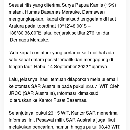
Sesuai rilis yang diterima Surya Papua Kamis (15/9)
K
malam, Humas Basarnas Merauke, Darmawan
S
e
mengungkapkan, kapal dimaksud tenggelam di laut
l
Arafura pada koordinat 10°12’48.00″S –
a
138°30’36.00″E atau berjarak sekitar 276 km dari
m
Dermaga Merauke.
a
t
“Ada kapal container yang pertama kali melihat ada
,
satu kapal dalam posisi terbalik dan mengapung di
S
tengah laut Rabu 14 September 2022,” ujarnya.
a
t
Lalu, jelasnya, hasil temuan dilaporkan melalui email
u
ke otoritas SAR Australia pada pukul 23.07 WIT. Oleh
H
JRCC (SAR Australia), informasi dimaksud
i
diteruskan ke Kantor Pusat Basarnas.
l
a
Selanjutnya, pukul 23.15 WIT, Kantor SAR menerima
n
informasi ini. Pesawat milik SAR Australia juga ikut
g
melakukan pencarian, namun hingga pukul 03.43 WIT,
,