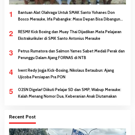
1
Bantuan Alat Olahraga Untuk SMAK Santo Yohanes Don
Bosco Merauke, Irfa Pabangke: Masa Depan Bisa Dibangun
Melalui Prestasi
2
RESMI! Kick Boxing dan Muay Thai Dijadikan Mata Pelajaran
Ekstrakurikuler di SMK Santo Antonius Merauke
3
Petrus Rumatora dan Salmon Yames Sabet Medali Perak dan
Perunggu Dalam Ajang FORNAS di NTB
4
Ivent Redy Jogja Kick-Boxing, Nikolaus Betaubun: Ajang
Ujicoba Persiapan Pra PON
5
O2SN Digelar! Diikuti Pelajar SD dan SMP, Wabup Merauke:
Kalah Menang Nomor Dua, Keberanian Anak Diutamakan
Recent Post