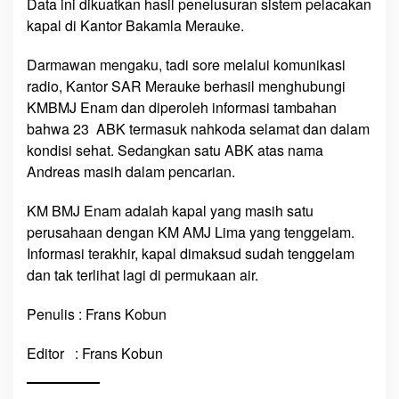
r
Data ini dikuatkan hasil penelusuran sistem pelacakan
a
kapal di Kantor Bakamla Merauke.
h
k
Darmawan mengaku, tadi sore melalui komunikasi
a
radio, Kantor SAR Merauke berhasil menghubungi
n
KMBMJ Enam dan diperoleh informasi tambahan
M
bahwa 23 ABK termasuk nahkoda selamat dan dalam
e
kondisi sehat. Sedangkan satu ABK atas nama
n
Andreas masih dalam pencarian.
c
a
KM BMJ Enam adalah kapal yang masih satu
r
perusahaan dengan KM AMJ Lima yang tenggelam.
i
Informasi terakhir, kapal dimaksud sudah tenggelam
dan tak terlihat lagi di permukaan air.
Penulis : Frans Kobun
Editor : Frans Kobun