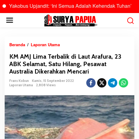
bus Upjandit: ‘Ini Semua Adalah Kehendak Tuhan’
Burha
L
e
w
a
t
Beranda
/
Laporan Utama
K
i
M
KM AMJ Lima Terbalik di Laut Arafura, 23
k
A
ABK Selamat, Satu Hilang, Pesawat
e
M
k
Australia Dikerahkan Mencari
J
o
L
Frans Kobun
Kamis, 15 September 2022
n
i
Laporan Utama
2,808 Views
t
m
e
a
n
T
e
r
b
a