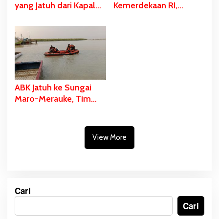
yang Jatuh dari Kapal
Kemerdekaan RI,
Ditemukan Dalam
Stadion Katalpal
Kondisi Meninggal
Dijadikan Tempat
Dunia
Pengibaran Bendera
Merah Putih
ABK Jatuh ke Sungai
Maro-Merauke, Tim
SAR Bergerak Lakukan
Pencarian
View More
Cari
Cari