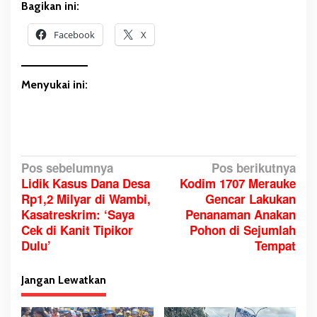
Bagikan ini:
Facebook
X
Menyukai ini:
N
Pos sebelumnya
Pos berikutnya
Lidik Kasus Dana Desa
Kodim 1707 Merauke
a
Rp1,2 Milyar di Wambi,
Gencar Lakukan
v
Kasatreskrim: ‘Saya
Penanaman Anakan
i
Cek di Kanit Tipikor
Pohon di Sejumlah
g
Dulu’
Tempat
a
s
Jangan Lewatkan
i
p