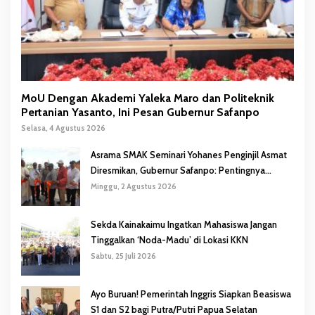
MoU Dengan Akademi Yaleka Maro dan Politeknik
Pertanian Yasanto, Ini Pesan Gubernur Safanpo
Selasa, 4 Agustus 2026
Asrama SMAK Seminari Yohanes Penginjil Asmat
Diresmikan, Gubernur Safanpo: Pentingnya
Pendidikan Karakter
Minggu, 2 Agustus 2026
Sekda Kainakaimu Ingatkan Mahasiswa Jangan
Tinggalkan ‘Noda-Madu’ di Lokasi KKN
Sabtu, 25 Juli 2026
Ayo Buruan! Pemerintah Inggris Siapkan Beasiswa
S1 dan S2 bagi Putra/Putri Papua Selatan