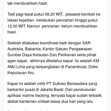
P
tak membuahkan hasil.
e
s
Tadi pagi tepat pukul 08.20 WIT, pesawat kembali ke
a
lokasi kejadian melakukan pencarian hingga pukul
w
12.00 WIT. Namun pencarian belum membuahkan
a
hasil.
t
A
Setelah dilakukan koordinasi baik dengan SAR
u
Australia, Bakamla, Kantor Satuan Pengawasan
s
Sumber Daya Kelautan Dan Perikanan serta pihak
t
agen kapal, akhirnya diketahui kapal itu adalah KM
r
AMJ Lima yang berpangkalan di Panambulai, Dobo
a
Kepulauan Aru.
l
i
Kapal ini adalah milik PT Sutioso Bersaudara yang
a
berkantor pusat di Jakarta Barat. Dari penelusuran
D
aplikasi marine tracking, ternyata kapal sudah terbalik
i
k
akibat hantaman ombak besar dua hari yang lalu.
e