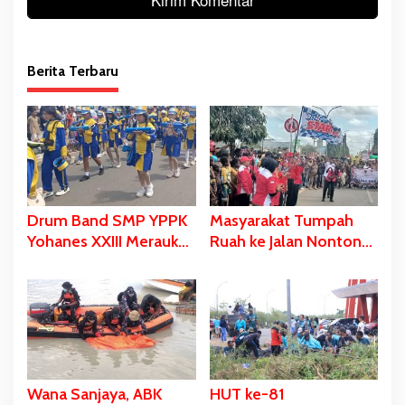
Berita Terbaru
Drum Band SMP YPPK
Masyarakat Tumpah
Yohanes XXIII Merauke
Ruah ke Jalan Nonton
Memukau dan Menyita
Karnaval, Bupati Bladib
Perhatian Berbagai
Gebze: Jangan Lupakan
Kalangan
Identitas
Wana Sanjaya, ABK
HUT ke-81