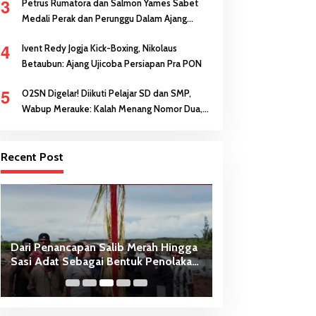
3
Petrus Rumatora dan Salmon Yames Sabet
Medali Perak dan Perunggu Dalam Ajang
FORNAS di NTB
4
Ivent Redy Jogja Kick-Boxing, Nikolaus
Betaubun: Ajang Ujicoba Persiapan Pra PON
5
O2SN Digelar! Diikuti Pelajar SD dan SMP,
Wabup Merauke: Kalah Menang Nomor Dua,
Keberanian Anak Diutamakan
Recent Post
NYATA Dibuat! Pemuda Buti Bangkit
Kebakaran Hebat Te
Berikan Sumbangan Dana
Boven Digoel
Pembangunan Gereja (baru) St.
Theresia Buti-Merauke