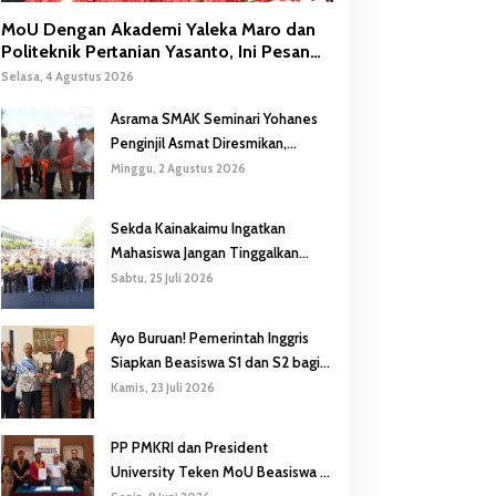
MoU Dengan Akademi Yaleka Maro dan
Politeknik Pertanian Yasanto, Ini Pesan
Gubernur Safanpo
Selasa, 4 Agustus 2026
Asrama SMAK Seminari Yohanes
Penginjil Asmat Diresmikan,
Gubernur Safanpo: Pentingnya
Minggu, 2 Agustus 2026
Pendidikan Karakter
Sekda Kainakaimu Ingatkan
Mahasiswa Jangan Tinggalkan
‘Noda-Madu’ di Lokasi KKN
Sabtu, 25 Juli 2026
Ayo Buruan! Pemerintah Inggris
Siapkan Beasiswa S1 dan S2 bagi
Putra/Putri Papua Selatan
Kamis, 23 Juli 2026
PP PMKRI dan President
University Teken MoU Beasiswa S1
hingga S3