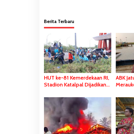
Berita Terbaru
HUT ke-81 Kemerdekaan RI,
ABK Jat
Stadion Katalpal Dijadikan
Merauk
Tempat Pengibaran
Lakukan
Bendera Merah Putih