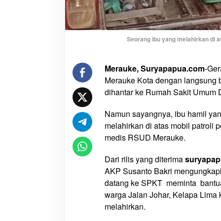
a
n
D
i
Seorang ibu yang melahirkan di a
a
t
Merauke, Suryapapua.com
-Ger
a
Merauke Kota dengan langsung b
s
dihantar ke Rumah Sakit Umum D
M
o
Namun sayangnya, ibu hamil yan
b
melahirkan di atas mobil patroli 
i
medis RSUD Merauke.
l
P
Dari rilis yang diterima
suryapa
a
t
AKP Susanto Bakri mengungkapka
r
datang ke SPKT meminta bantua
o
warga Jalan Johar, Kelapa Lima
l
melahirkan.
i