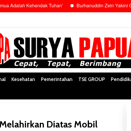
ah Kehendak Tuhan’
Burhanuddin Zein Yakini Gubernur Sa
nal
Kesehatan
Pemerintahan
TSE GROUP
Pendidik
Melahirkan Diatas Mobil