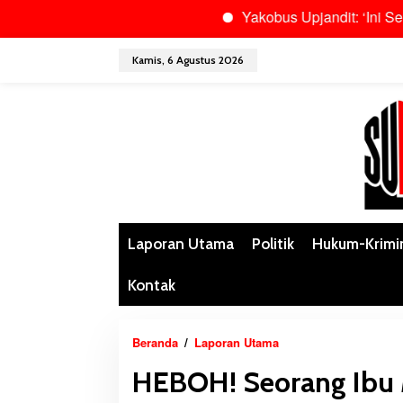
Yakobus Upjandit: ‘Ini Semua Adal
L
Kamis, 6 Agustus 2026
e
w
a
t
i
k
e
k
o
n
Laporan Utama
Politik
Hukum-Krimi
t
e
Kontak
n
Beranda
/
Laporan Utama
H
E
HEBOH! Seorang Ibu 
B
O