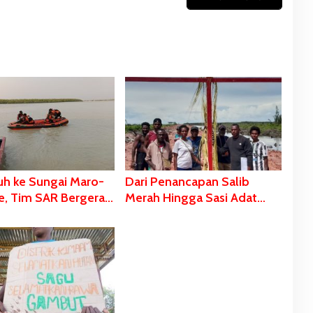
uh ke Sungai Maro-
Dari Penancapan Salib
e, Tim SAR Bergerak
Merah Hingga Sasi Adat
 Pencarian
Sebagai Bentuk Penolakan
PSN