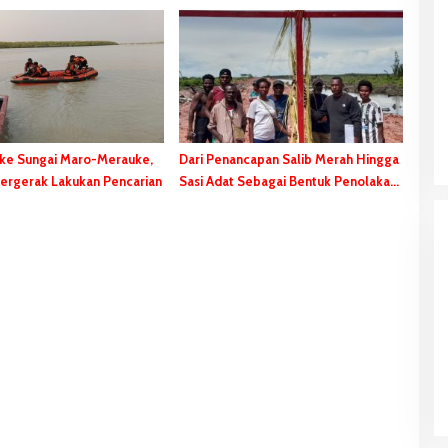
 ke Sungai Maro-Merauke,
Dari Penancapan Salib Merah Hingga
ergerak Lakukan Pencarian
Sasi Adat Sebagai Bentuk Penolakan
PSN
ai Maro-Merauke,
Dari Penancapan Salib Merah Hingga
Lakukan Pencarian
Sasi Adat Sebagai Bentuk Penolakan
PSN