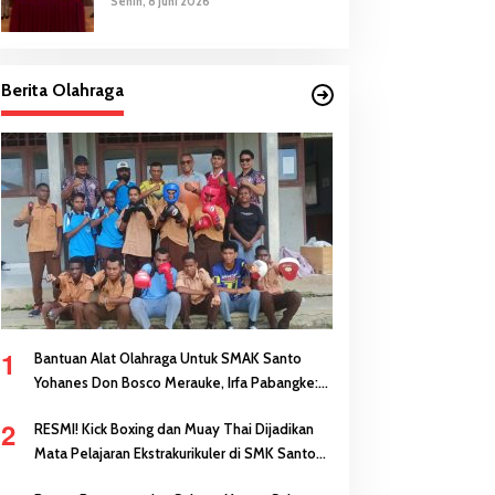
Senin, 8 Juni 2026
Berita Olahraga
1
Bantuan Alat Olahraga Untuk SMAK Santo
Yohanes Don Bosco Merauke, Irfa Pabangke:
Masa Depan Bisa Dibangun Melalui Prestasi
2
RESMI! Kick Boxing dan Muay Thai Dijadikan
Mata Pelajaran Ekstrakurikuler di SMK Santo
Antonius Merauke