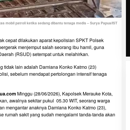
tas mobil patroli ketika sedang dibantu tenaga medis – Surya Papua/IST
ak cepat dilakukan aparat kepolisian SPKT Polsek
ergerak menjemput salah seorang ibu hamil, guna
aerah (RSUD) setempat untuk melahirkan.
g tidak lain adalah Damiana Konko Katmo (23)
polisi, sebelum mendapat pertolongan intensif tenaga
pua.com
Minggu (28/06/2026), Kapolsek Merauke Kota,
n, awalnya sekitar pukul 05.30 WIT, seorang warga
n mengantar anaknya Damiana Konko Katmo (23),
 ke rumah sakit yang sudah mengalami tanda-tanda akan