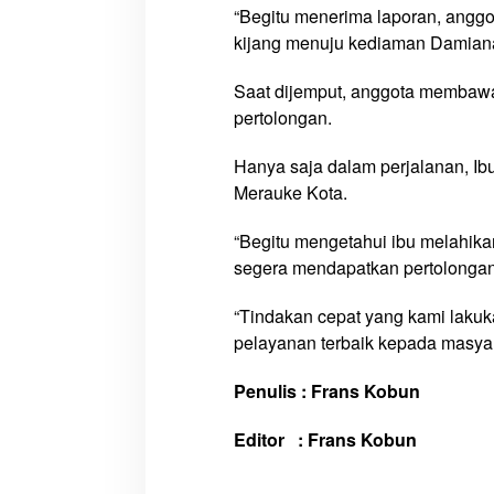
P
“Begitu menerima laporan, anggo
o
kijang menuju kediaman Damiana,
l
i
Saat dijemput, anggota membawa
s
pertolongan.
i
Hanya saja dalam perjalanan, Ib
Merauke Kota.
“Begitu mengetahui ibu melahikan,
segera mendapatkan pertolongan
“Tindakan cepat yang kami laku
pelayanan terbaik kepada masyara
Penulis : Frans Kobun
Editor : Frans Kobun