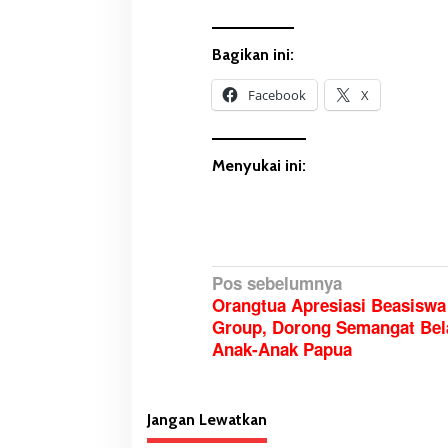
Bagikan ini:
Facebook
X
Menyukai ini:
N
Pos sebelumnya
Orangtua Apresiasi Beasiswa
a
Group, Dorong Semangat Bel
v
Anak-Anak Papua
i
g
a
Jangan Lewatkan
s