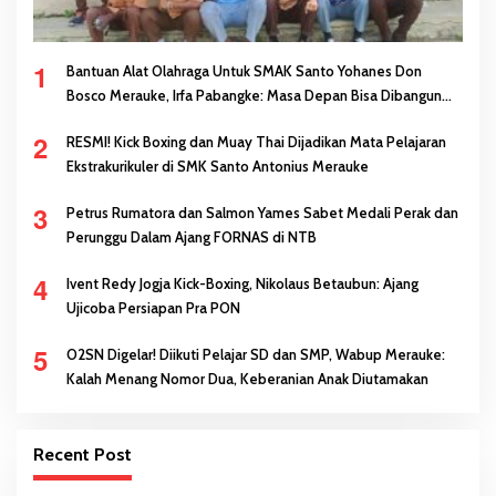
1
Bantuan Alat Olahraga Untuk SMAK Santo Yohanes Don
Bosco Merauke, Irfa Pabangke: Masa Depan Bisa Dibangun
Melalui Prestasi
2
RESMI! Kick Boxing dan Muay Thai Dijadikan Mata Pelajaran
Ekstrakurikuler di SMK Santo Antonius Merauke
3
Petrus Rumatora dan Salmon Yames Sabet Medali Perak dan
Perunggu Dalam Ajang FORNAS di NTB
4
Ivent Redy Jogja Kick-Boxing, Nikolaus Betaubun: Ajang
Ujicoba Persiapan Pra PON
5
O2SN Digelar! Diikuti Pelajar SD dan SMP, Wabup Merauke:
Kalah Menang Nomor Dua, Keberanian Anak Diutamakan
Recent Post