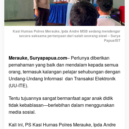
r
u
D
a
d
Kasi Humas Polres Merauke, Ipda Andre MSB sedang mendengar
secara saksama pertanyaan dari salah seorang siswi – Surya
a
Papua/IST
k
a
n
Merauke, Suryapapua.com
– Perlunya diberikan
’
pemahaman yang baik dan mendalam kepada semua
orang, termasuk kalangan pelajar sehubungan dengan
Undang-Undang Informasi dan Transaksi Elektronik
(UU-ITE).
Tentu tujuannya sangat bermanfaat agar anak didik
tidak kebablasan—berlebihan dalam menggunakan
media sosial.
Kali ini, PS Kasi Humas Polres Merauke, Ipda Andre