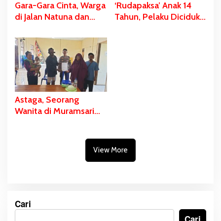
Gara-Gara Cinta, Warga
‘Rudapaksa’ Anak 14
di Jalan Natuna dan
Tahun, Pelaku Diciduk
Nowari Bentrok
dan Dijebloskan di Sel
Tahanan Polres
Merauke
Astaga, Seorang
Wanita di Muramsari
Diintip Saat Sedang
Mandi
View More
Cari
Cari