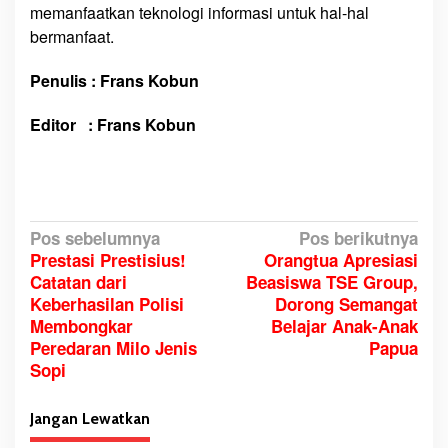
memanfaatkan teknologi informasi untuk hal-hal
bermanfaat.
Penulis : Frans Kobun
Editor : Frans Kobun
N
Pos sebelumnya
Pos berikutnya
Prestasi Prestisius!
Orangtua Apresiasi
a
Catatan dari
Beasiswa TSE Group,
v
Keberhasilan Polisi
Dorong Semangat
i
Membongkar
Belajar Anak-Anak
g
Peredaran Milo Jenis
Papua
a
Sopi
s
i
Jangan Lewatkan
p