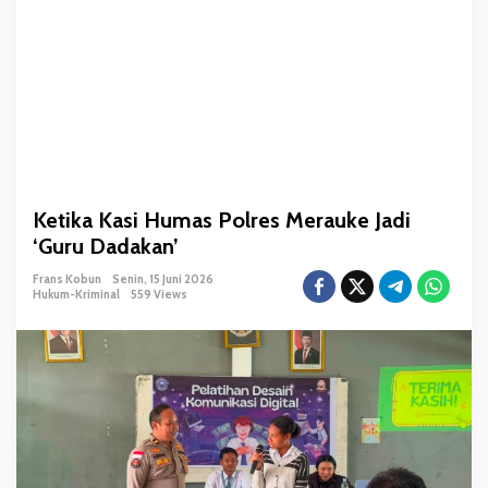
s
P
o
l
r
e
s
M
e
Ketika Kasi Humas Polres Merauke Jadi
r
‘Guru Dadakan’
a
u
Frans Kobun
Senin, 15 Juni 2026
k
Hukum-Kriminal
559 Views
e
J
a
d
i
‘
G
u