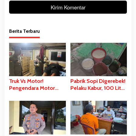
Berita Terbaru
Truk Vs Motor!
Pabrik Sopi Digerebek!
Pengendara Motor
Pelaku Kabur, 100 Liter
Tewas Ditempat,
Cairan Siap Produksi
Diduga Dipengaruhi
dan Peralatan Disita
Miras