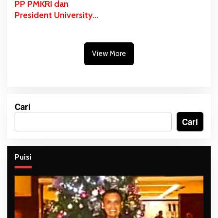
PP PMKRI dan
President University
Teken MoU Beasiswa
S1 hingga S3
View More
Cari
Cari
Puisi