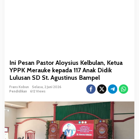
A
l
o
y
s
i
u
s
K
Ini Pesan Pastor Aloysius Kelbulan, Ketua
e
YPPK Merauke kepada 117 Anak Didik
l
b
Lulusan SD St. Agustinus Bampel
u
Frans Kobun
Selasa, 2 Juni 2026
l
Pendidikan
612 Views
a
n
,
K
e
t
u