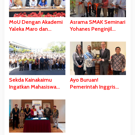
MoU Dengan Akademi
Asrama SMAK Seminari
Yaleka Maro dan
Yohanes Penginjil
Politeknik Pertanian
Asmat Diresmikan,
Yasanto, Ini Pesan
Gubernur Safanpo:
Gubernur Safanpo
Pentingnya Pendidikan
Karakter
Sekda Kainakaimu
Ayo Buruan!
Ingatkan Mahasiswa
Pemerintah Inggris
Jangan Tinggalkan
Siapkan Beasiswa S1
‘Noda-Madu’ di Lokasi
dan S2 bagi Putra/Putri
KKN
Papua Selatan