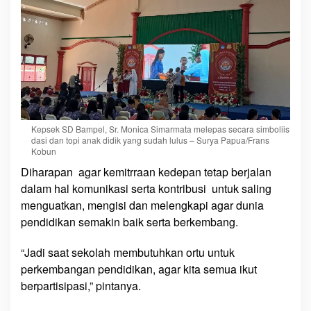
t
.
A
g
u
s
t
i
n
Kepsek SD Bampel, Sr. Monica Simarmata melepas secara simboliis
u
dasi dan topi anak didik yang sudah lulus – Surya Papua/Frans
Kobun
s
B
Diharapan agar kemitrraan kedepan tetap berjalan
a
dalam hal komunikasi serta kontribusi untuk saling
m
menguatkan, mengisi dan melengkapi agar dunia
p
pendidikan semakin baik serta berkembang.
e
l
“Jadi saat sekolah membutuhkan ortu untuk
perkembangan pendidikan, agar kita semua ikut
berpartisipasi,” pintanya.