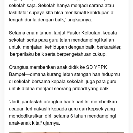
7
sekolah saja. Sekolah hanya menjadi sarana atau
A
fasilitator supaya kita bisa menikmati kehidupan di
n
tengah dunia dengan baik,” ungkapnya.
a
k
Selama enam tahun, lanjut Pastor Kelbulan, kepala
D
sekolah serta para guru telah mendampingi kalian
i
untuk menjalani kehidupan dengan baik, berkarakter,
d
berperilaku baik serta berpengetahuan cukup.
i
k
Orangtua memberikan anak didik ke SD YPPK
L
Bampel—dimana kurang lebih stengah hari hidupmu
u
di sekolah bersama kepala sekolah, juga para guru
l
u
untuk dibina menjadi seorang pribadi yang baik.
s
a
“Jadi, pantaslah orangtua hadir hari ini memberikan
n
ucapan terimakasih kepada guru dan kepsek yang
S
mendedikasikan diri selama 6 tahun mendampingi
D
anak-anak kita,” ujarnya.
S