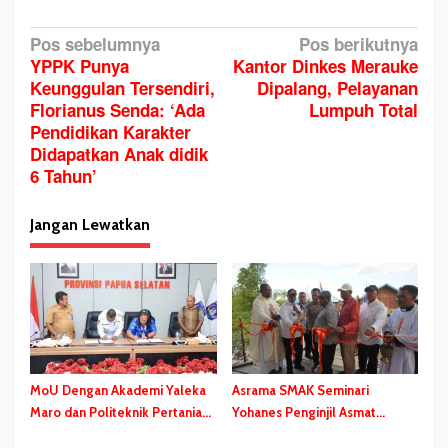
N
Pos sebelumnya
Pos berikutnya
YPPK Punya
Kantor Dinkes Merauke
a
Keunggulan Tersendiri,
Dipalang, Pelayanan
v
Florianus Senda: ‘Ada
Lumpuh Total
i
Pendidikan Karakter
g
Didapatkan Anak didik
a
6 Tahun’
s
i
Jangan Lewatkan
p
o
s
MoU Dengan Akademi Yaleka
Asrama SMAK Seminari
Maro dan Politeknik Pertanian
Yohanes Penginjil Asmat
Yasanto, Ini Pesan Gubernur
Diresmikan, Gubernur Safanpo: