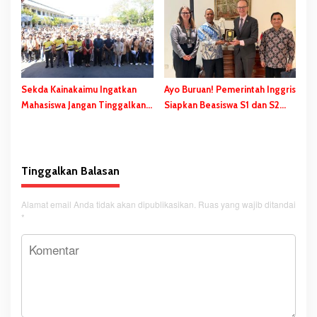
Safanpo
Pentingnya Pendidikan
Karakter
Sekda Kainakaimu Ingatkan
Ayo Buruan! Pemerintah Inggris
Mahasiswa Jangan Tinggalkan
Siapkan Beasiswa S1 dan S2
‘Noda-Madu’ di Lokasi KKN
bagi Putra/Putri Papua Selatan
Tinggalkan Balasan
Alamat email Anda tidak akan dipublikasikan.
Ruas yang wajib ditandai
*