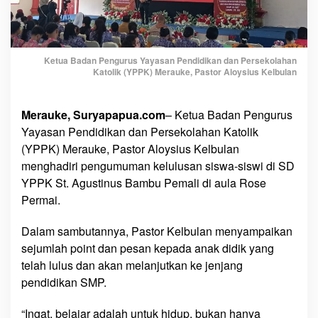
a
Y
P
P
Ketua Badan Pengurus Yayasan Pendidikan dan Persekolahan
Katolik (YPPK) Merauke, Pastor Aloysius Kelbulan
K
M
e
Merauke, Suryapapua.com
– Ketua Badan Pengurus
r
Yayasan Pendidikan dan Persekolahan Katolik
a
(YPPK) Merauke, Pastor Aloysius Kelbulan
u
menghadiri pengumuman kelulusan siswa-siswi di SD
k
YPPK St. Agustinus Bambu Pemali di aula Rose
e
Permai.
k
e
Dalam sambutannya, Pastor Kelbulan menyampaikan
p
a
sejumlah point dan pesan kepada anak didik yang
d
telah lulus dan akan melanjutkan ke jenjang
a
pendidikan SMP.
1
1
“Ingat, belajar adalah untuk hidup, bukan hanya