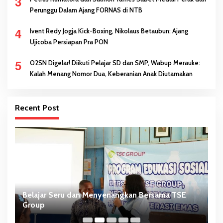
3
Perunggu Dalam Ajang FORNAS di NTB
4
Ivent Redy Jogja Kick-Boxing, Nikolaus Betaubun: Ajang
Ujicoba Persiapan Pra PON
5
O2SN Digelar! Diikuti Pelajar SD dan SMP, Wabup Merauke:
Kalah Menang Nomor Dua, Keberanian Anak Diutamakan
Recent Post
Belajar Seru dan Menyenangkan Bersama TSE
H
Group
D
P