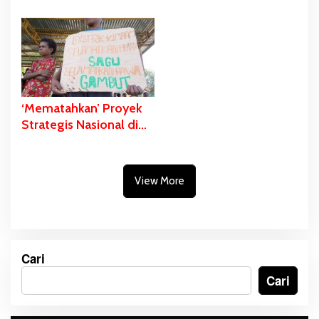
Adat Sebagai Bentuk
Digoel
Penolakan PSN
‘Mematahkan’ Proyek
Strategis Nasional di
Pulau Kimaam
View More
Cari
Cari