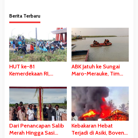
Berita Terbaru
HUT ke-81
ABK Jatuh ke Sungai
Kemerdekaan RI,
Maro-Merauke, Tim
Stadion Katalpal
SAR Bergerak Lakukan
Dijadikan Tempat
Pencarian
Pengibaran Bendera
Merah Putih
Dari Penancapan Salib
Kebakaran Hebat
Merah Hingga Sasi
Terjadi di Asiki, Boven