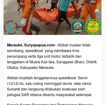
e
l
a
m
d
i
M
u
a
Merauke, Suryapapua.com
– Akibat muatan tidak
r
seimbang, speedboat yang membawa lima
a
penumpang serta tiga unit motor, terbalik dan
K
tenggelam di Muara Kali Iwa, Sanggase (Bian), Distrik
a
Okaba, Kabupaten Merauke.
l
i
Akibat musibah tenggelamnya speedboat Senin
I
(13/12) itu, satu orang meninggal dunia atas nama
w
Suhardi dan langsung dilakukan evakuasi oleh
a
-
petugas SAR disana dibantu masyarakat setempat.
S
a
Kepala Kantor Pencarian dan Pertolongan Merauke,