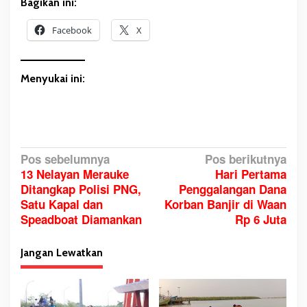
Bagikan ini:
Facebook
X
Menyukai ini:
N
Pos sebelumnya
Pos berikutnya
13 Nelayan Merauke
Hari Pertama
a
Ditangkap Polisi PNG,
Penggalangan Dana
v
Satu Kapal dan
Korban Banjir di Waan
i
Speadboat Diamankan
Rp 6 Juta
g
a
Jangan Lewatkan
s
i
p