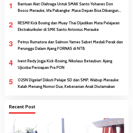
1
Bantuan Alat Olahraga Untuk SMAK Santo Yohanes Don
Bosco Merauke, Irfa Pabangke: Masa Depan Bisa Dibangun
Melalui Prestasi
2
RESMI! Kick Boxing dan Muay Thai Dijadikan Mata Pelajaran
Ekstrakurikuler di SMK Santo Antonius Merauke
3
Petrus Rumatora dan Salmon Yames Sabet Medali Perak dan
Perunggu Dalam Ajang FORNAS di NTB
4
Ivent Redy Jogja Kick-Boxing, Nikolaus Betaubun: Ajang
Ujicoba Persiapan Pra PON
5
O2SN Digelar! Diikuti Pelajar SD dan SMP, Wabup Merauke:
Kalah Menang Nomor Dua, Keberanian Anak Diutamakan
Recent Post