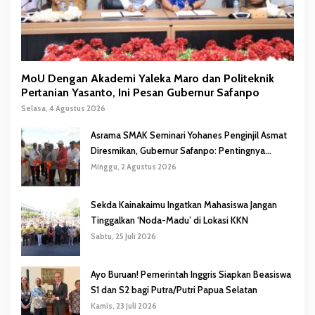
MoU Dengan Akademi Yaleka Maro dan Politeknik
Pertanian Yasanto, Ini Pesan Gubernur Safanpo
Selasa, 4 Agustus 2026
Asrama SMAK Seminari Yohanes Penginjil Asmat
Diresmikan, Gubernur Safanpo: Pentingnya
Pendidikan Karakter
Minggu, 2 Agustus 2026
Sekda Kainakaimu Ingatkan Mahasiswa Jangan
Tinggalkan ‘Noda-Madu’ di Lokasi KKN
Sabtu, 25 Juli 2026
Ayo Buruan! Pemerintah Inggris Siapkan Beasiswa
S1 dan S2 bagi Putra/Putri Papua Selatan
Kamis, 23 Juli 2026