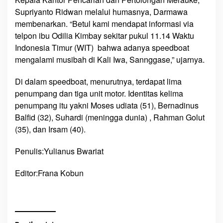
n
Supriyanto Ridwan melalui humasnya, Darmawa
g
membenarkan. “Betul kami mendapat informasi via
g
telpon ibu Odilia Kimbay sekitar pukul 11.14 Waktu
a
Indonesia Timur (WIT) bahwa adanya speedboat
s
mengalami musibah di Kali Iwa, Sannggase,” ujarnya.
e
,
Di dalam speedboat, menurutnya, terdapat lima
S
penumpang dan tiga unit motor. Identitas kelima
a
penumpang itu yakni Moses udiata (51), Bernadinus
t
Balfid (32), Suhardi (meningga dunia) , Rahman Golut
u
(35), dan Irsam (40).
M
e
Penulis:Yulianus Bwariat
n
i
Editor:Frana Kobun
n
g
g
a
l