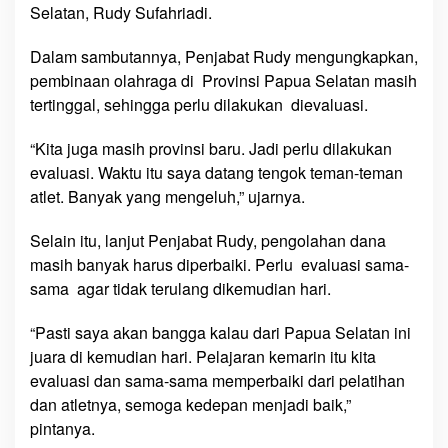
Selatan, Rudy Sufahriadi.
n
g
Dalam sambutannya, Penjabat Rudy mengungkapkan,
P
pembinaan olahraga di Provinsi Papua Selatan masih
e
tertinggal, sehingga perlu dilakukan dievaluasi.
m
b
“Kita juga masih provinsi baru. Jadi perlu dilakukan
i
evaluasi. Waktu itu saya datang tengok teman-teman
n
a
atlet. Banyak yang mengeluh,” ujarnya.
a
n
Selain itu, lanjut Penjabat Rudy, pengolahan dana
,
masih banyak harus diperbaiki. Perlu evaluasi sama-
P
sama agar tidak terulang dikemudian hari.
e
n
“Pasti saya akan bangga kalau dari Papua Selatan ini
j
juara di kemudian hari. Pelajaran kemarin itu kita
a
evaluasi dan sama-sama memperbaiki dari pelatihan
b
dan atletnya, semoga kedepan menjadi baik,”
a
pintanya.
t