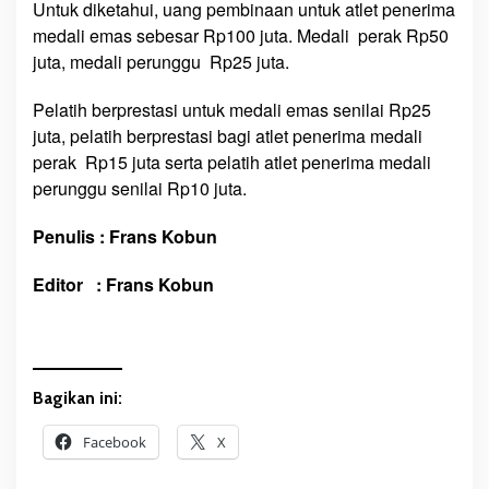
Untuk diketahui, uang pembinaan untuk atlet penerima
T
medali emas sebesar Rp100 juta. Medali perak Rp50
e
juta, medali perunggu Rp25 juta.
r
t
Pelatih berprestasi untuk medali emas senilai Rp25
i
juta, pelatih berprestasi bagi atlet penerima medali
n
perak Rp15 juta serta pelatih atlet penerima medali
g
g
perunggu senilai Rp10 juta.
a
l
Penulis : Frans Kobun
Editor : Frans Kobun
Bagikan ini:
Facebook
X