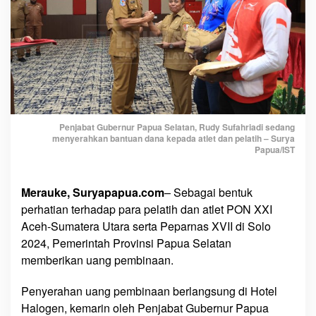
t
P
O
N
-
P
e
p
a
Penjabat Gubernur Papua Selatan, Rudy Sufahriadi sedang
menyerahkan bantuan dana kepada atlet dan pelatih – Surya
r
Papua/IST
n
a
s
Merauke, Suryapapua.com
– Sebagai bentuk
T
perhatian terhadap para pelatih dan atlet PON XXI
e
Aceh-Sumatera Utara serta Peparnas XVII di Solo
r
2024, Pemerintah Provinsi Papua Selatan
i
memberikan uang pembinaan.
m
a
Penyerahan uang pembinaan berlangsung di Hotel
U
Halogen, kemarin oleh Penjabat Gubernur Papua
a