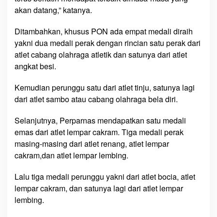
g
akan datang,” katanya.
a
d
Ditambahkan, khusus PON ada empat medali diraih
i
yakni dua medali perak dengan rincian satu perak dari
P
atlet cabang olahraga atletik dan satunya dari atlet
a
p
angkat besi.
u
a
Kemudian perunggu satu dari atlet tinju, satunya lagi
S
dari atlet sambo atau cabang olahraga bela diri.
e
l
Selanjutnya, Perparnas mendapatkan satu medali
a
emas dari atlet lempar cakram. Tiga medali perak
t
masing-masing dari atlet renang, atlet lempar
a
cakram,dan atlet lempar lembing.
n
M
Lalu tiga medali perunggu yakni dari atlet bocia, atlet
a
lempar cakram, dan satunya lagi dari atlet lempar
s
lembing.
i
h