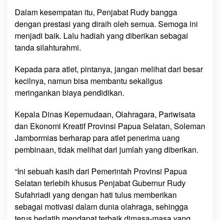
R
Dalam kesempatan itu, Penjabat Rudy bangga
u
dengan prestasi yang diraih oleh semua. Semoga ini
d
menjadi baik. Lalu hadiah yang diberikan sebagai
y
tanda silahturahmi.
:
P
Kepada para atlet, pintanya, jangan melihat dari besar
e
kecilnya, namun bisa membantu sekaligus
m
b
meringankan biaya pendidikan.
i
n
Kepala Dinas Kepemudaan, Olahragara, Pariwisata
a
dan Ekonomi Kreatif Provinsi Papua Selatan, Soleman
a
Jambormias berharap para atlet penerima uang
n
pembinaan, tidak melihat dari jumlah yang diberikan.
O
l
“Ini sebuah kasih dari Pemerintah Provinsi Papua
a
Selatan terlebih khusus Penjabat Gubernur Rudy
h
Sufahriadi yang dengan hati tulus memberikan
r
sebagai motivasi dalam dunia olahraga, sehingga
a
terus berlatih mendapat terbaik dimasa-masa yang