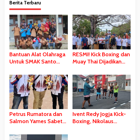
Berita Terbaru
Bantuan Alat Olahraga
RESMI! Kick Boxing dan
Untuk SMAK Santo
Muay Thai Dijadikan
Yohanes Don Bosco
Mata Pelajaran
Merauke, Irfa
Ekstrakurikuler di SMK
Pabangke: Masa Depan
Santo Antonius
Bisa Dibangun Melalui
Merauke
Prestasi
Petrus Rumatora dan
Ivent Redy Jogja Kick-
Salmon Yames Sabet
Boxing, Nikolaus
Medali Perak dan
Betaubun: Ajang
Perunggu Dalam Ajang
Ujicoba Persiapan Pra