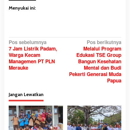
Menyukai ini:
N
Pos sebelumnya
Pos berikutnya
7 Jam Listrik Padam,
Melalui Program
a
Warga Kecam
Edukasi TSE Group
v
Managemen PT PLN
Bangun Kesehatan
i
Merauke
Mental dan Budi
g
Pekerti Generasi Muda
a
Papua
s
i
Jangan Lewatkan
p
o
s