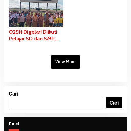
FORNAS di NTB
PON
O2SN Digelar! Diikuti
Pelajar SD dan SMP,
Wabup Merauke: Kalah
Menang Nomor Dua,
Keberanian Anak
View More
Diutamakan
Cari
Cari
Puisi