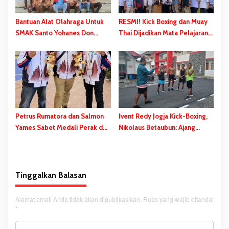
Bantuan Alat Olahraga Untuk
RESMI! Kick Boxing dan Muay
SMAK Santo Yohanes Don
Thai Dijadikan Mata Pelajaran
Bosco Merauke, Irfa Pabangke:
Ekstrakurikuler di SMK Santo
Masa Depan Bisa Dibangun
Antonius Merauke
Melalui Prestasi
Petrus Rumatora dan Salmon
Ivent Redy Jogja Kick-Boxing,
Yames Sabet Medali Perak dan
Nikolaus Betaubun: Ajang
Perunggu Dalam Ajang
Ujicoba Persiapan Pra PON
FORNAS di NTB
Tinggalkan Balasan
Alamat email Anda tidak akan dipublikasikan.
Ruas yang wajib ditandai
*