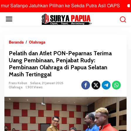
anpo Jatuhkan Pilihan ke Sekda Putra Asli OAPS
Tolak 
L
e
w
a
t
Beranda
/
Olahraga
P
i
e
Pelatih dan Atlet PON-Peparnas Terima
k
l
Uang Pembinaan, Penjabat Rudy:
e
a
k
Pembinaan Olahraga di Papua Selatan
t
o
Masih Tertinggal
i
n
h
Frans Kobun
Selasa, 21 Januari 2025
t
d
Olahraga
1,901 Views
e
a
n
n
A
t
l
e