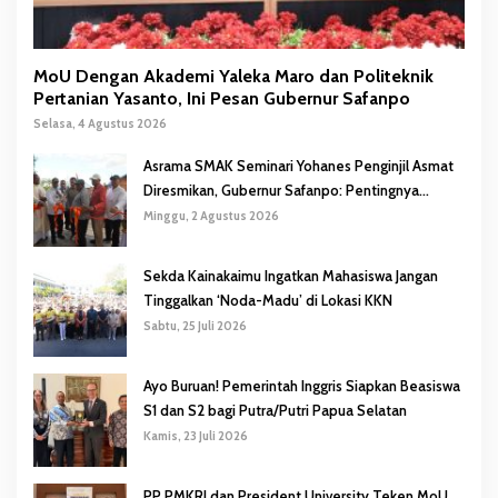
MoU Dengan Akademi Yaleka Maro dan Politeknik
Pertanian Yasanto, Ini Pesan Gubernur Safanpo
Selasa, 4 Agustus 2026
Asrama SMAK Seminari Yohanes Penginjil Asmat
Diresmikan, Gubernur Safanpo: Pentingnya
Pendidikan Karakter
Minggu, 2 Agustus 2026
Sekda Kainakaimu Ingatkan Mahasiswa Jangan
Tinggalkan ‘Noda-Madu’ di Lokasi KKN
Sabtu, 25 Juli 2026
Ayo Buruan! Pemerintah Inggris Siapkan Beasiswa
S1 dan S2 bagi Putra/Putri Papua Selatan
Kamis, 23 Juli 2026
PP PMKRI dan President University Teken MoU