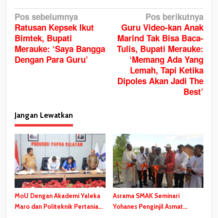
N
Pos sebelumnya
Pos berikutnya
Ratusan Kepsek Ikut
Guru Video-kan Anak
a
Bimtek, Bupati
Marind Tak Bisa Baca-
v
Merauke: ‘Saya Bangga
Tulis, Bupati Merauke:
i
Dengan Para Guru’
‘Memang Ada Yang
g
Lemah, Tapi Ketika
a
Dipoles Akan Jadi The
Best’
s
i
Jangan Lewatkan
p
o
s
MoU Dengan Akademi Yaleka
Asrama SMAK Seminari
Maro dan Politeknik Pertanian
Yohanes Penginjil Asmat
Yasanto, Ini Pesan Gubernur
Diresmikan, Gubernur Safanpo: