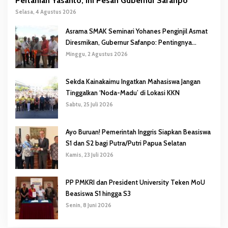
Pertanian Yasanto, Ini Pesan Gubernur Safanpo
Selasa, 4 Agustus 2026
Asrama SMAK Seminari Yohanes Penginjil Asmat
Diresmikan, Gubernur Safanpo: Pentingnya
Pendidikan Karakter
Minggu, 2 Agustus 2026
Sekda Kainakaimu Ingatkan Mahasiswa Jangan
Tinggalkan ‘Noda-Madu’ di Lokasi KKN
Sabtu, 25 Juli 2026
Ayo Buruan! Pemerintah Inggris Siapkan Beasiswa
S1 dan S2 bagi Putra/Putri Papua Selatan
Kamis, 23 Juli 2026
PP PMKRI dan President University Teken MoU
Beasiswa S1 hingga S3
Senin, 8 Juni 2026