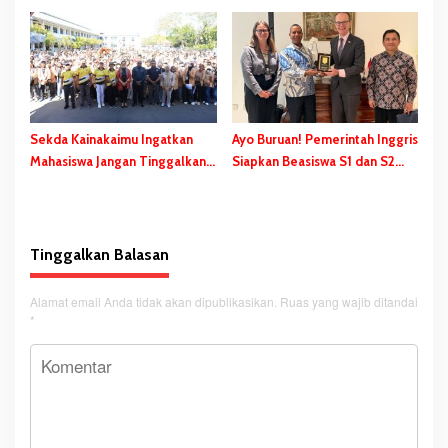
Safanpo
Pentingnya Pendidikan
Karakter
Sekda Kainakaimu Ingatkan
Ayo Buruan! Pemerintah Inggris
Mahasiswa Jangan Tinggalkan
Siapkan Beasiswa S1 dan S2
‘Noda-Madu’ di Lokasi KKN
bagi Putra/Putri Papua Selatan
Tinggalkan Balasan
Alamat email Anda tidak akan dipublikasikan.
Ruas yang wajib ditandai
*