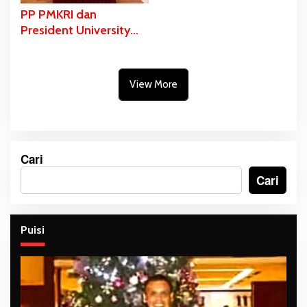
PP PMKRI dan
President University
Teken MoU Beasiswa
S1 hingga S3
View More
Cari
Cari
Puisi