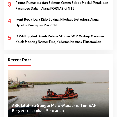
3
Petrus Rumatora dan Salmon Yames Sabet Medali Perak dan
Perunggu Dalam Ajang FORNAS di NTB
4
Ivent Redy Jogja Kick-Boxing, Nikolaus Betaubun: Ajang
Ujicoba Persiapan Pra PON
5
O2SN Digelar! Diikuti Pelajar SD dan SMP, Wabup Merauke:
Kalah Menang Nomor Dua, Keberanian Anak Diutamakan
Recent Post
ABK Jatuh ke Sungai Maro-Merauke, Tim SAR
D
Bergerak Lakukan Pencarian
S