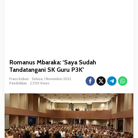
:
‘
S
a
y
a
S
u
d
Romanus Mbaraka: ‘Saya Sudah
a
Tandatangani SK Guru P3K’
h
T
Frans Kobun
Selasa, 1 November 2022
a
Pendidikan
2,700 Views
n
d
a
t
a
n
g
a