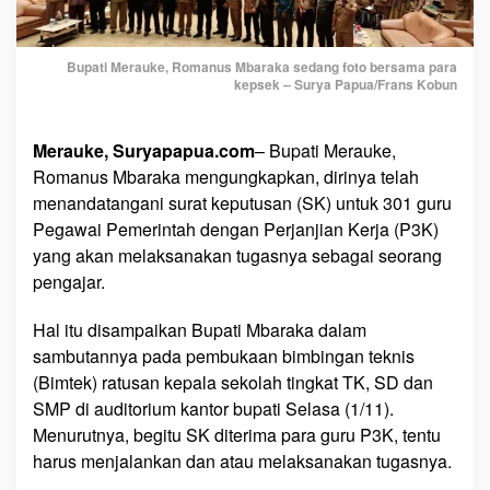
n
i
S
Bupati Merauke, Romanus Mbaraka sedang foto bersama para
kepsek – Surya Papua/Frans Kobun
K
G
u
Merauke, Suryapapua.com
– Bupati Merauke,
r
Romanus Mbaraka mengungkapkan, dirinya telah
u
menandatangani surat keputusan (SK) untuk 301 guru
P
Pegawai Pemerintah dengan Perjanjian Kerja (P3K)
3
yang akan melaksanakan tugasnya sebagai seorang
K
pengajar.
’
Hal itu disampaikan Bupati Mbaraka dalam
sambutannya pada pembukaan bimbingan teknis
(Bimtek) ratusan kepala sekolah tingkat TK, SD dan
SMP di auditorium kantor bupati Selasa (1/11).
Menurutnya, begitu SK diterima para guru P3K, tentu
harus menjalankan dan atau melaksanakan tugasnya.