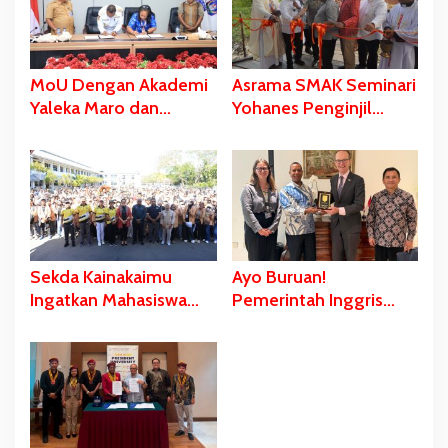
MoU Dengan Akademi
Asrama SMAK Seminari
Yaleka Maro dan
Yohanes Penginjil
Politeknik Pertanian
Asmat Diresmikan,
Yasanto, Ini Pesan
Gubernur Safanpo:
Gubernur Safanpo
Pentingnya Pendidikan
Karakter
Sekda Kainakaimu
Ayo Buruan!
Ingatkan Mahasiswa
Pemerintah Inggris
Jangan Tinggalkan
Siapkan Beasiswa S1
‘Noda-Madu’ di Lokasi
dan S2 bagi Putra/Putri
KKN
Papua Selatan