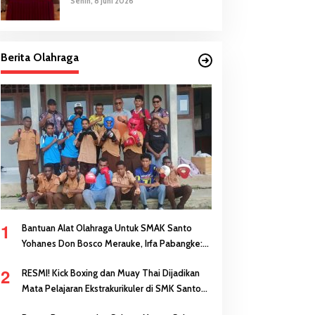
Senin, 8 Juni 2026
Berita Olahraga
1
Bantuan Alat Olahraga Untuk SMAK Santo
Yohanes Don Bosco Merauke, Irfa Pabangke:
Masa Depan Bisa Dibangun Melalui Prestasi
2
RESMI! Kick Boxing dan Muay Thai Dijadikan
Mata Pelajaran Ekstrakurikuler di SMK Santo
Antonius Merauke