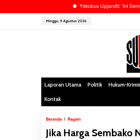
Yakobus Upjandit: ‘Ini Semua Adalah
L
Minggu, 9 Agustus 2026
e
w
a
t
i
k
e
k
o
n
Laporan Utama
Politik
Hukum-Krimi
t
e
Kontak
n
Beranda
/
Ragam
J
i
Jika Harga Sembako Na
k
a