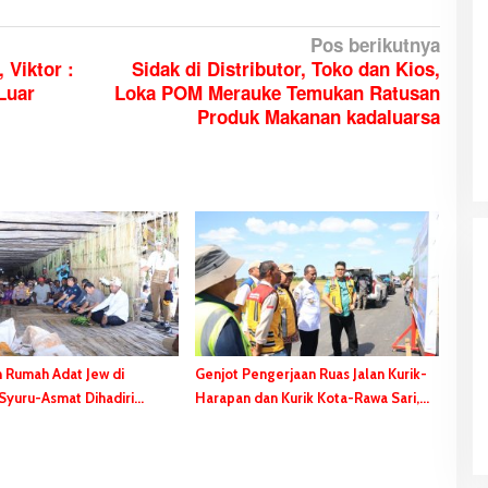
Pos berikutnya
 Viktor :
Sidak di Distributor, Toko dan Kios,
Luar
Loka POM Merauke Temukan Ratusan
Produk Makanan kadaluarsa
 Rumah Adat Jew di
Genjot Pengerjaan Ruas Jalan Kurik-
 Ruah ke Jalan
Wana Sanjaya, ABK yang Jatuh dari
yuru-Asmat Dihadiri
Harapan dan Kurik Kota-Rawa Sari,
upati Bladib
Kapal Ditemukan Dalam Kondisi
 Safanpo
Gubernur Safanpo: Tahun ini Tuntas
kan Identitas
Meninggal Dunia