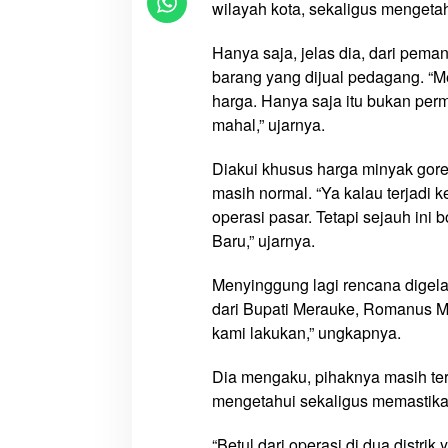
p
wilayah kota, sekaligus mengeta
M
e
Hanya saja, jelas dia, dari pema
r
barang yang dijual pedagang. “
a
harga. Hanya saja itu bukan pe
u
mahal,” ujarnya.
k
e
Diakui khusus harga minyak gor
A
masih normal. “Ya kalau terjadi
k
operasi pasar. Tetapi sejauh ini
a
Baru,” ujarnya.
n
O
Menyinggung lagi rencana digel
p
dari Bupati Merauke, Romanus Mba
e
kami lakukan,” ungkapnya.
r
a
Dia mengaku, pihaknya masih teru
s
mengetahui sekaligus memastikan
i
P
“Betul dari operasi di dua distri
a