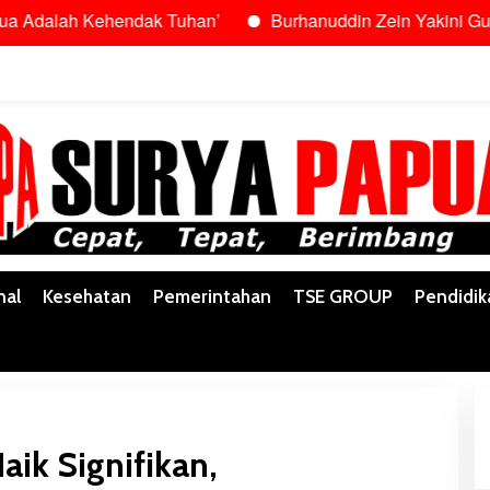
 Kehendak Tuhan’
Burhanuddin Zein Yakini Gubernur Safa
nal
Kesehatan
Pemerintahan
TSE GROUP
Pendidik
ik Signifikan,