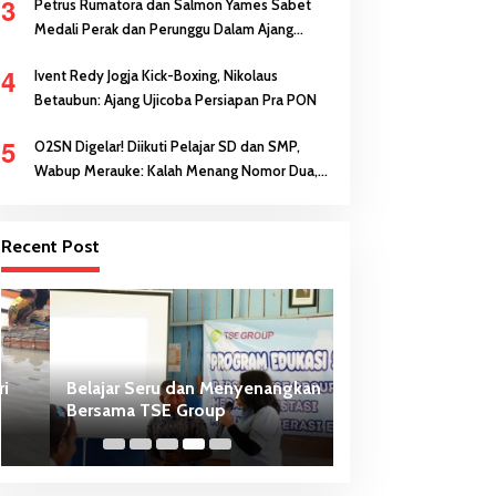
3
Petrus Rumatora dan Salmon Yames Sabet
Medali Perak dan Perunggu Dalam Ajang
FORNAS di NTB
4
Ivent Redy Jogja Kick-Boxing, Nikolaus
Betaubun: Ajang Ujicoba Persiapan Pra PON
5
O2SN Digelar! Diikuti Pelajar SD dan SMP,
Wabup Merauke: Kalah Menang Nomor Dua,
Keberanian Anak Diutamakan
Recent Post
Belajar Seru dan Menyenangkan
HUT ke-81 Kemerd
Bersama TSE Group
Katalpal Dijadikan Tempat
Pengibaran Bende