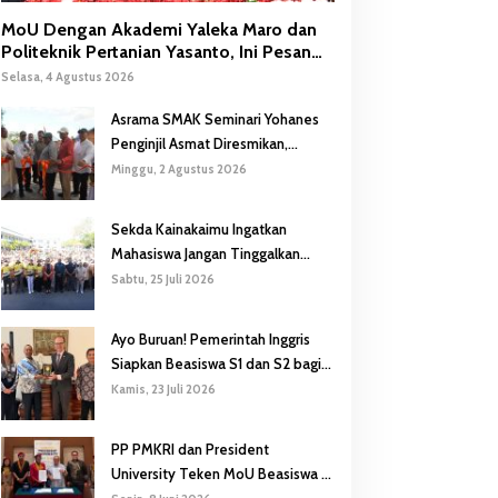
MoU Dengan Akademi Yaleka Maro dan
Politeknik Pertanian Yasanto, Ini Pesan
Gubernur Safanpo
Selasa, 4 Agustus 2026
Asrama SMAK Seminari Yohanes
Penginjil Asmat Diresmikan,
Gubernur Safanpo: Pentingnya
Minggu, 2 Agustus 2026
Pendidikan Karakter
Sekda Kainakaimu Ingatkan
Mahasiswa Jangan Tinggalkan
‘Noda-Madu’ di Lokasi KKN
Sabtu, 25 Juli 2026
Ayo Buruan! Pemerintah Inggris
Siapkan Beasiswa S1 dan S2 bagi
Putra/Putri Papua Selatan
Kamis, 23 Juli 2026
PP PMKRI dan President
University Teken MoU Beasiswa S1
hingga S3