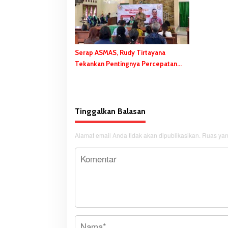
Serap ASMAS, Rudy Tirtayana
Tekankan Pentingnya Percepatan
dan Pemerataan Pembangunan
Daerah
Tinggalkan Balasan
Alamat email Anda tidak akan dipublikasikan.
Ruas yan