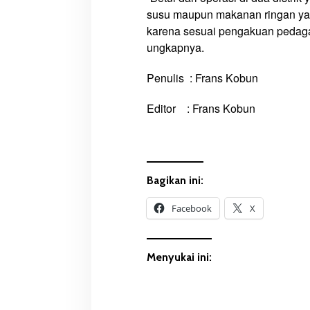
susu maupun makanan ringan yang 
s
a
karena sesuai pengakuan pedagan
r
ungkapnya.
Penulis : Frans Kobun
Editor : Frans Kobun
Bagikan ini:
Facebook
X
Menyukai ini: