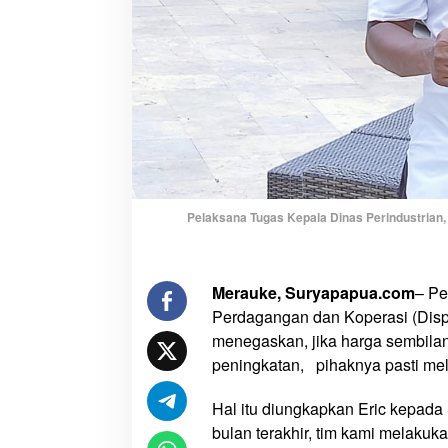
i
f
i
k
a
n
,
D
i
s
Pelaksana Tugas Kepala Dinas Perindustrian
p
e
r
Merauke, Suryapapua.com
– Pe
i
Perdagangan dan Koperasi (Disp
n
menegaskan, jika harga sembil
d
peningkatan, pihaknya pasti mel
a
g
Hal itu diungkapkan Eric kepad
k
bulan terakhir, tim kami melaku
o