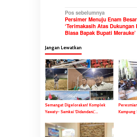
N
Pos sebelumnya
Persimer Menuju Enam Besar,
a
‘Terimakasih Atas Dukungan 
v
Biasa Bapak Bupati Merauke’
i
g
Jangan Lewatkan
a
s
i
p
o
s
Semangat Digelorakan! Komplek
Peresmian
Drum Band SMP YPPK Yohanes XXIII
Masyarakat Tumpah
Yawaty- Samkai ‘Didandani,’
Kampung S
Merauke Memukau dan Menyita
Nonton Karnaval, B
Kepanitiaan HUT RI ke-81 Terbentuk,
Gubernur
Perhatian Berbagai Kalangan
Gebze: Jangan Lupa
Sejumlah Kegiatan Dihelat