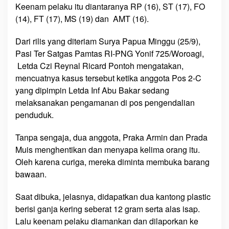
a
Keenam pelaku itu diantaranya RP (16), ST (17), FO
s
(14), FT (17), MS (19) dan AMT (16).
-
P
Dari rilis yang diteriam Surya Papua Minggu (25/9),
a
Pasi Ter Satgas Pamtas RI-PNG Yonif 725/Woroagi,
m
Letda Czi Reynal Ricard Pontoh mengatakan,
t
mencuatnya kasus tersebut ketika anggota Pos 2-C
a
yang dipimpin Letda Inf Abu Bakar sedang
s
melaksanakan pengamanan di pos pengendalian
penduduk.
Tanpa sengaja, dua anggota, Praka Armin dan Prada
Muis menghentikan dan menyapa kelima orang itu.
Oleh karena curiga, mereka diminta membuka barang
bawaan.
Saat dibuka, jelasnya, didapatkan dua kantong plastic
berisi ganja kering seberat 12 gram serta alas isap.
Lalu keenam pelaku diamankan dan dilaporkan ke