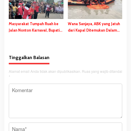
Masyarakat Tumpah Ruah ke
Wana Sanjaya, ABK yang Jatuh
Jalan Nonton Karnaval, Bupati
dari Kapal Ditemukan Dalam
Bladib Gebze: Jangan Lupakan
Kondisi Meninggal Dunia
Identitas
Tinggalkan Balasan
Alamat email Anda tidak akan dipublikasikan.
Ruas yang wajib ditandai
*