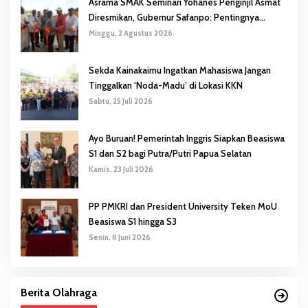
Asrama SMAK Seminari Yohanes Penginjil Asmat
Diresmikan, Gubernur Safanpo: Pentingnya
Pendidikan Karakter
Minggu, 2 Agustus 2026
Sekda Kainakaimu Ingatkan Mahasiswa Jangan
Tinggalkan ‘Noda-Madu’ di Lokasi KKN
Sabtu, 25 Juli 2026
Ayo Buruan! Pemerintah Inggris Siapkan Beasiswa
S1 dan S2 bagi Putra/Putri Papua Selatan
Kamis, 23 Juli 2026
PP PMKRI dan President University Teken MoU
Beasiswa S1 hingga S3
Senin, 8 Juni 2026
Berita Olahraga