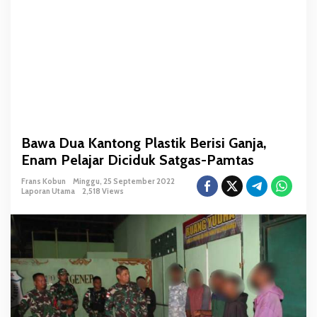
P
l
a
s
t
i
k
B
e
Bawa Dua Kantong Plastik Berisi Ganja,
r
Enam Pelajar Diciduk Satgas-Pamtas
i
s
Frans Kobun
Minggu, 25 September 2022
i
Laporan Utama
2,518 Views
G
a
n
j
a
,
E
n