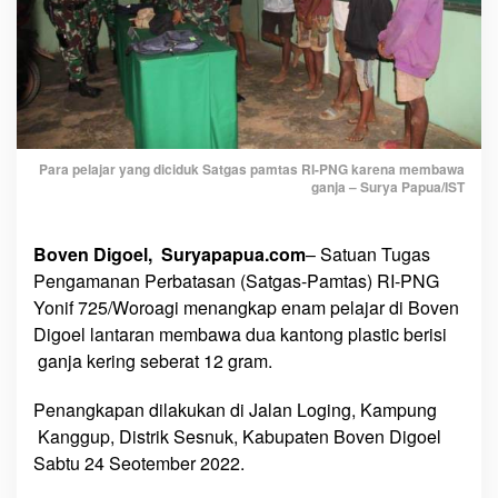
a
m
P
e
l
a
j
Para pelajar yang diciduk Satgas pamtas RI-PNG karena membawa
ganja – Surya Papua/IST
a
r
D
Boven Digoel, Suryapapua.com
– Satuan Tugas
i
Pengamanan Perbatasan (Satgas-Pamtas) RI-PNG
c
Yonif 725/Woroagi menangkap enam pelajar di Boven
i
Digoel lantaran membawa dua kantong plastic berisi
d
ganja kering seberat 12 gram.
u
k
Penangkapan dilakukan di Jalan Loging, Kampung
S
Kanggup, Distrik Sesnuk, Kabupaten Boven Digoel
a
t
Sabtu 24 Seotember 2022.
g