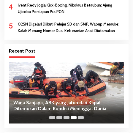
4
Ivent Redy Jogja Kick-Boxing, Nikolaus Betaubun: Ajang
Ujicoba Persiapan Pra PON
5
O2SN Digelar! Diikuti Pelajar SD dan SMP, Wabup Merauke:
Kalah Menang Nomor Dua, Keberanian Anak Diutamakan
Recent Post
Wana Sanjaya, ABK yang Jatuh dari Kapal
B
Ditemukan Dalam Kondisi Meninggal Dunia
G