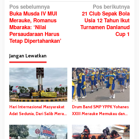
N
Pos sebelumnya
Pos berikutnya
Buka Musda IV MUI
21 Club Sepak Bola
a
Merauke, Romanus
Usia 12 Tahun Ikut
v
Mbaraka: ‘Nilai
Turnamen Danlanud
i
Persaudaraan Harus
Cup 1
g
Tetap Dipertahankan’
a
s
Jangan Lewatkan
i
p
o
s
Hari Internasional Masyarakat
Drum Band SMP YPPK Yohanes
Adat Sedunia, Dari Salib Merah
XXIII Merauke Memukau dan
Hingga Spanduk Dibentangkan
Menyita Perhatian Berbagai
di Libra-Merauke
Kalangan