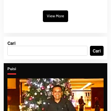
Stadion Katalpal
Dijadikan Tempat
Pengibaran Bendera
View More
Merah Putih
Cari
Cari
Puisi