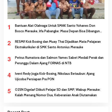
1
Bantuan Alat Olahraga Untuk SMAK Santo Yohanes Don
Bosco Merauke, Irfa Pabangke: Masa Depan Bisa Dibangun
Melalui Prestasi
2
RESMI! Kick Boxing dan Muay Thai Dijadikan Mata Pelajaran
Ekstrakurikuler di SMK Santo Antonius Merauke
3
Petrus Rumatora dan Salmon Yames Sabet Medali Perak dan
Perunggu Dalam Ajang FORNAS di NTB
4
Ivent Redy Jogja Kick-Boxing, Nikolaus Betaubun: Ajang
Ujicoba Persiapan Pra PON
5
O2SN Digelar! Diikuti Pelajar SD dan SMP, Wabup Merauke:
Kalah Menang Nomor Dua, Keberanian Anak Diutamakan