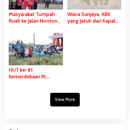
Masyarakat Tumpah
Wana Sanjaya, ABK
Ruah ke Jalan Nonton
yang Jatuh dari Kapal
Karnaval, Bupati Bladib
Ditemukan Dalam
Gebze: Jangan Lupakan
Kondisi Meninggal
Identitas
Dunia
HUT ke-81
Kemerdekaan RI,
Stadion Katalpal
Dijadikan Tempat
Pengibaran Bendera
View More
Merah Putih