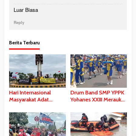
Luar Biasa
Reply
Berita Terbaru
Hari Internasional
Drum Band SMP YPPK
Masyarakat Adat
Yohanes XXIII Merauke
Sedunia, Dari Salib
Memukau dan Menyita
Merah Hingga Spanduk
Perhatian Berbagai
Dibentangkan di Libra-
Kalangan
Merauke