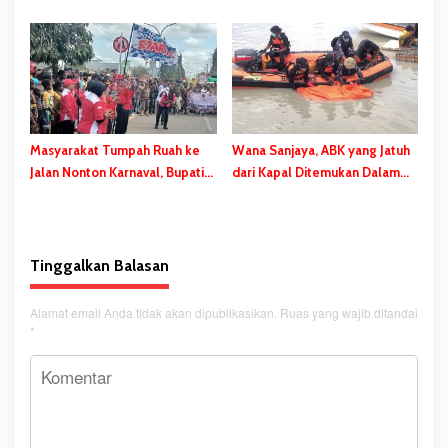
Hingga Spanduk Dibentangkan
Menyita Perhatian Berbagai
di Libra-Merauke
Kalangan
Masyarakat Tumpah Ruah ke
Wana Sanjaya, ABK yang Jatuh
Jalan Nonton Karnaval, Bupati
dari Kapal Ditemukan Dalam
Bladib Gebze: Jangan Lupakan
Kondisi Meninggal Dunia
Identitas
Tinggalkan Balasan
Alamat email Anda tidak akan dipublikasikan.
Ruas yang wajib ditandai
*