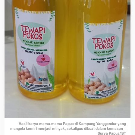
d
i
Y
a
n
g
g
a
n
d
u
r
P
r
o
d
u
k
s
Hasil karya mama-mama Papua di Kampung Yanggandur yang
i
mengola kemiri menjadi minyak, sekaligus dibuat dalam kemasan –
Surya Papua/IST
K