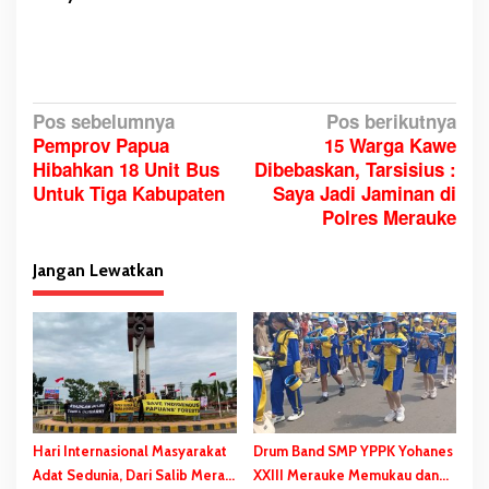
N
Pos sebelumnya
Pos berikutnya
Pemprov Papua
15 Warga Kawe
a
Hibahkan 18 Unit Bus
Dibebaskan, Tarsisius :
v
Untuk Tiga Kabupaten
Saya Jadi Jaminan di
i
Polres Merauke
g
a
Jangan Lewatkan
s
i
p
o
s
Hari Internasional Masyarakat
Drum Band SMP YPPK Yohanes
Adat Sedunia, Dari Salib Merah
XXIII Merauke Memukau dan