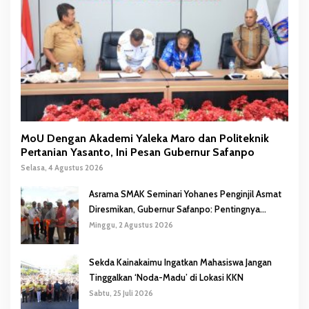
MoU Dengan Akademi Yaleka Maro dan Politeknik
Pertanian Yasanto, Ini Pesan Gubernur Safanpo
Selasa, 4 Agustus 2026
Asrama SMAK Seminari Yohanes Penginjil Asmat
Diresmikan, Gubernur Safanpo: Pentingnya
Pendidikan Karakter
Minggu, 2 Agustus 2026
Sekda Kainakaimu Ingatkan Mahasiswa Jangan
Tinggalkan ‘Noda-Madu’ di Lokasi KKN
Sabtu, 25 Juli 2026