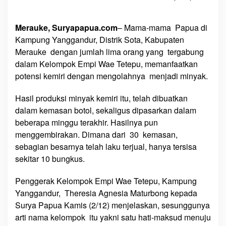
e
m
Merauke, Suryapapua.com
– Mama-mama Papua di
i
Kampung Yanggandur, Distrik Sota, Kabupaten
r
Merauke dengan jumlah lima orang yang tergabung
i
dalam Kelompok Empi Wae Tetepu, memanfaatkan
J
potensi kemiri dengan mengolahnya menjadi minyak.
a
d
Hasil produksi minyak kemiri itu, telah dibuatkan
i
M
dalam kemasan botol, sekaligus dipasarkan dalam
i
beberapa minggu terakhir. Hasilnya pun
n
menggembirakan. Dimana dari 30 kemasan,
y
sebagian besarnya telah laku terjual, hanya tersisa
a
sekitar 10 bungkus.
k
Penggerak Kelompok Empi Wae Tetepu, Kampung
Yanggandur, Theresia Agnesia Maturbong kepada
Surya Papua Kamis (2/12) menjelaskan, sesunggunya
arti nama kelompok itu yakni satu hati-maksud menuju