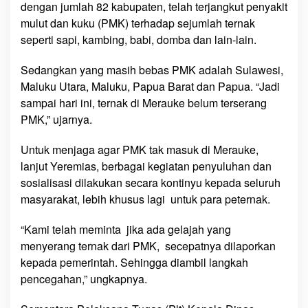
dengan jumlah 82 kabupaten, telah terjangkut penyakit
i
P
mulut dan kuku (PMK) terhadap sejumlah ternak
M
seperti sapi, kambing, babi, domba dan lain-lain.
K
Sedangkan yang masih bebas PMK adalah Sulawesi,
Maluku Utara, Maluku, Papua Barat dan Papua. “Jadi
sampai hari ini, ternak di Merauke belum terserang
PMK,” ujarnya.
Untuk menjaga agar PMK tak masuk di Merauke,
lanjut Yeremias, berbagai kegiatan penyuluhan dan
sosialisasi dilakukan secara kontinyu kepada seluruh
masyarakat, lebih khusus lagi untuk para peternak.
“Kami telah meminta jika ada gelajah yang
menyerang ternak dari PMK, secepatnya dilaporkan
kepada pemerintah. Sehingga diambil langkah
pencegahan,” ungkapnya.