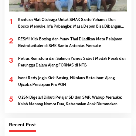
1
Bantuan Alat Olahraga Untuk SMAK Santo Yohanes Don
Bosco Merauke, Irfa Pabangke: Masa Depan Bisa Dibangun
Melalui Prestasi
2
RESMI! Kick Boxing dan Muay Thai Dijadikan Mata Pelajaran
Ekstrakurikuler di SMK Santo Antonius Merauke
3
Petrus Rumatora dan Salmon Yames Sabet Medali Perak dan
Perunggu Dalam Ajang FORNAS di NTB
4
Ivent Redy Jogja Kick-Boxing, Nikolaus Betaubun: Ajang
Ujicoba Persiapan Pra PON
5
O2SN Digelar! Diikuti Pelajar SD dan SMP, Wabup Merauke:
Kalah Menang Nomor Dua, Keberanian Anak Diutamakan
Recent Post