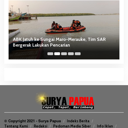
ABK Jatuh ke Sungai Maro-Merauke, Tim SAR
D
Bergerak Lakukan Pencarian
S
© Copyright 2021 - Surya Papua
Indeks Berita
Tentang Kami
Redaksi
Pedoman Media Siber
Info Iklan