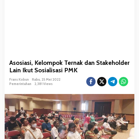
p
o
k
T
e
r
n
a
k
Asosiasi, Kelompok Ternak dan Stakeholder
d
Lain Ikut Sosialisasi PMK
a
n
Frans Kobun
Rabu, 25 Mei 2022
S
Pemerintahan
2,381 Views
t
a
k
e
h
o
l
d