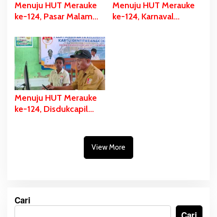
Menuju HUT Merauke
Menuju HUT Merauke
ke-124, Pasar Malam
ke-124, Karnaval
Digelar, Ratusan UMKM
Budaya Digelar, Bupati
Berpartisipasi Dalam
Bladib Gebze: Cara
Bazar Kuliner
Lestarikan dan Promosi
Kekayaan Budaya
Menuju HUT Merauke
ke-124, Disdukcapil
Fokus Pelayanan Akte
Kelahiran dan KIA di
Tiga Sekolah
View More
Cari
Cari