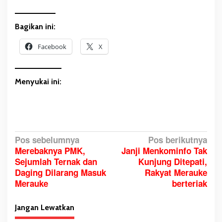
Bagikan ini:
Facebook
X
Menyukai ini:
N
Pos sebelumnya
Pos berikutnya
Merebaknya PMK,
Janji Menkominfo Tak
a
Sejumlah Ternak dan
Kunjung Ditepati,
v
Daging Dilarang Masuk
Rakyat Merauke
i
Merauke
berteriak
g
a
Jangan Lewatkan
s