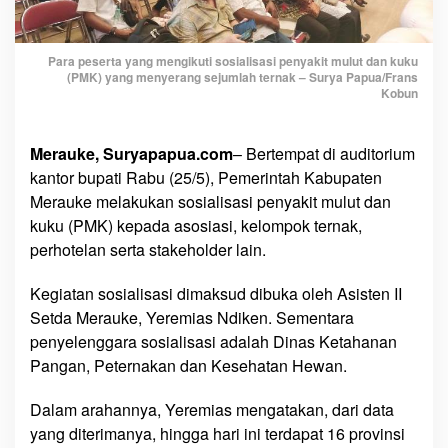
e
r
L
Para peserta yang mengikuti sosialisasi penyakit mulut dan kuku
(PMK) yang menyerang sejumlah ternak – Surya Papua/Frans
a
Kobun
i
n
I
Merauke, Suryapapua.com
– Bertempat di auditorium
k
kantor bupati Rabu (25/5), Pemerintah Kabupaten
u
Merauke melakukan sosialisasi penyakit mulut dan
t
kuku (PMK) kepada asosiasi, kelompok ternak,
S
perhotelan serta stakeholder lain.
o
s
Kegiatan sosialisasi dimaksud dibuka oleh Asisten II
i
Setda Merauke, Yeremias Ndiken. Sementara
a
penyelenggara sosialisasi adalah Dinas Ketahanan
l
Pangan, Peternakan dan Kesehatan Hewan.
i
s
Dalam arahannya, Yeremias mengatakan, dari data
a
yang diterimanya, hingga hari ini terdapat 16 provinsi
s