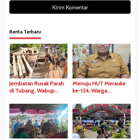
Berita Terbaru
Jembatan Rusak Parah
Menuju HUT Merauke
di Tubang, Wabup
ke-124, Warga
Merauke Gerak Cepat
Kelahiran 12 Pebruari
dan Eksekusi Berikan
Akan Dapat Kado
Bantuan Dana
Spesial
Perbaikan