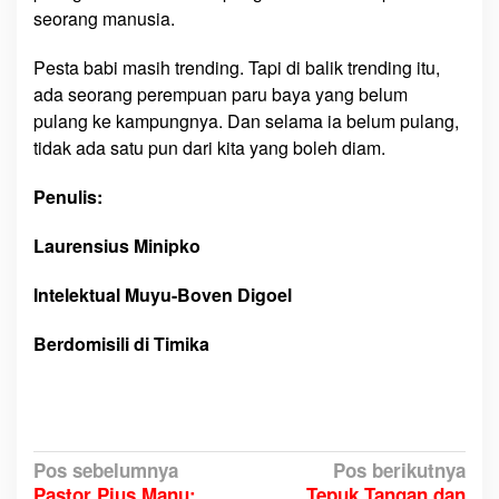
seorang manusia.
Pesta babi masih trending. Tapi di balik trending itu,
ada seorang perempuan paru baya yang belum
pulang ke kampungnya. Dan selama ia belum pulang,
tidak ada satu pun dari kita yang boleh diam.
Penulis:
Laurensius Minipko
Intelektual Muyu-Boven Digoel
Berdomisili di Timika
N
Pos sebelumnya
Pos berikutnya
Pastor Pius Manu:
Tepuk Tangan dan