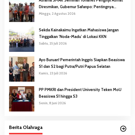
Asrama SMAK Seminari Yohanes Penginjil Asmat
Diresmikan, Gubernur Safanpo: Pentingnya
Pendidikan Karakter
Minggu, 2 Agustus 2026
Sekda Kainakaimu Ingatkan Mahasiswa Jangan
Tinggalkan ‘Noda-Madu’ di Lokasi KKN
Sabtu, 25 Juli 2026
Ayo Buruan! Pemerintah Inggris Siapkan Beasiswa
S1 dan S2 bagi Putra/Putri Papua Selatan
Kamis, 23 Juli 2026
PP PMKRI dan President University Teken MoU
Beasiswa S1 hingga S3
Senin, 8 Juni 2026
Berita Olahraga