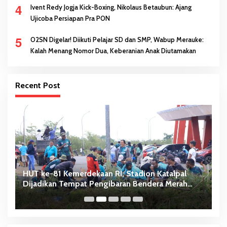
4
Ivent Redy Jogja Kick-Boxing, Nikolaus Betaubun: Ajang
Ujicoba Persiapan Pra PON
5
O2SN Digelar! Diikuti Pelajar SD dan SMP, Wabup Merauke:
Kalah Menang Nomor Dua, Keberanian Anak Diutamakan
Recent Post
HUT ke-81 Kemerdekaan RI, Stadion Katalpal
A
Dijadikan Tempat Pengibaran Bendera Merah
B
Putih