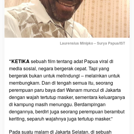
T
r
e
n
d
i
n
Laurensius Minipko – Surya Papua/IST
g
,
M
“KETIKA
sebuah film tentang adat Papua viral di
a
media sosial, negara bergerak cepat. Tapi yang
m
bergerak bukan untuk melindungi – melainkan untuk
a
membungkam. Dan di tengah semua itu, seorang
Y
perempuan paru baya dari Wanam muncul di Jakarta
a
dengan wajah tertutup masker, sementara keluarganya
s
di kampung masih menunggu. Berdampingan
i
dengannya, berdiri juga seorang perempuan berambut
n
keriting, separuh wajahnya juga tertutup masker.”
t
a
Pada suatu malam di Jakarta Selatan, di sebuah
E