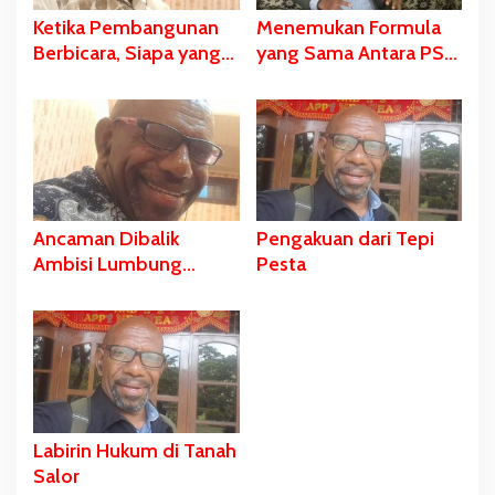
Ketika Pembangunan
Menemukan Formula
Berbicara, Siapa yang
yang Sama Antara PSN
Diam? PSN Merauke
dan Falsafah Hidup
dan Kekerasan Diam-
Wambad dan Mbulalo
Diam Negara
Dalam Budaya Orang
Malind
Ancaman Dibalik
Pengakuan dari Tepi
Ambisi Lumbung
Pesta
Pangan, Kasus Pulau
Kimaam
Labirin Hukum di Tanah
Salor