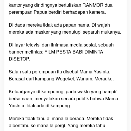
kantor yang dindingnya bertuliskan RANMOR dua
n
perempuan Papua berdiri berhadapan kamera.
t
a
Di dada mereka tidak ada papan nama. Di wajah
h
d
mereka ada masker yang menutupi separuh mukanya.
i
M
Di layar televisi dan linimasa media sosial, sebuah
a
banner melintas: FILM PESTA BABI DIMINTA
n
DISETOP.
a
?
Salah satu perempuan itu disebut Mama Yasinta.
Berasal dari kampung Wogekel, Wanam, Merauke.
Keluarganya di kampunng, pada waktu yang hampir
bersamaan, menyatakan secara publik bahwa Mama
Yasinta tidak ada di kampung.
Mereka tidak tahu di mana ia berada. Mereka tidak
diberitahu ke mana ia pergi. Yang mereka tahu