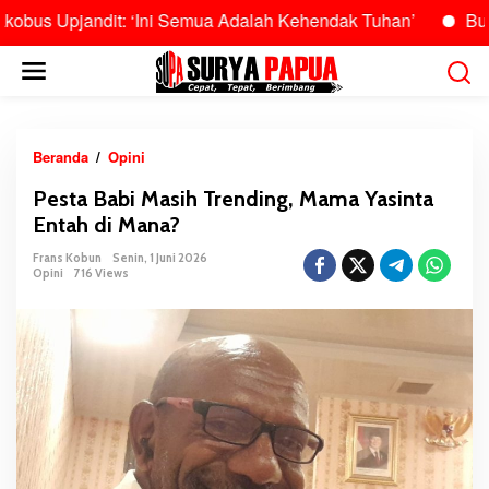
dit: ‘Ini Semua Adalah Kehendak Tuhan’
Burhanuddin Ze
L
e
w
a
t
Beranda
/
Opini
P
i
e
Pesta Babi Masih Trending, Mama Yasinta
k
s
Entah di Mana?
e
t
k
a
Frans Kobun
Senin, 1 Juni 2026
o
Opini
716 Views
B
n
a
t
b
e
i
n
M
a
s
i
h