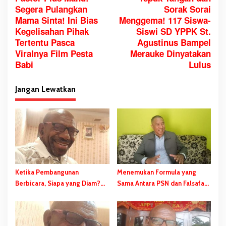
a
Segera Pulangkan
Sorak Sorai
v
Mama Sinta! Ini Bias
Menggema! 117 Siswa-
i
Kegelisahan Pihak
Siswi SD YPPK St.
g
Tertentu Pasca
Agustinus Bampel
a
Viralnya Film Pesta
Merauke Dinyatakan
Babi
Lulus
s
i
Jangan Lewatkan
p
o
s
Ketika Pembangunan
Menemukan Formula yang
Berbicara, Siapa yang Diam?
Sama Antara PSN dan Falsafah
PSN Merauke dan Kekerasan
Hidup Wambad dan Mbulalo
Diam-Diam Negara
Dalam Budaya Orang Malind