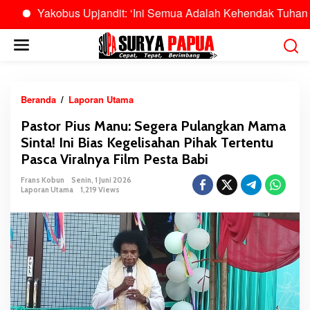
Yakobus Upjandit: ‘Ini Semua Adalah Kehendak Tuhan’
B
L
e
w
a
t
Beranda
/
Laporan Utama
P
i
a
Pastor Pius Manu: Segera Pulangkan Mama
k
s
Sinta! Ini Bias Kegelisahan Pihak Tertentu
e
t
k
Pasca Viralnya Film Pesta Babi
o
o
r
Frans Kobun
Senin, 1 Juni 2026
n
P
Laporan Utama
1,219 Views
t
i
e
u
n
s
M
a
n
u