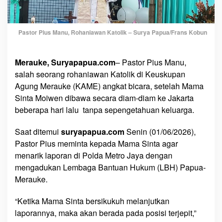
:
S
e
Pastor Pius Manu, Rohaniawan Katolik – Surya Papua/Frans Kobun
g
e
r
Merauke, Suryapapua.com
– Pastor Pius Manu,
a
salah seorang rohaniawan Katolik di Keuskupan
P
Agung Merauke (KAME) angkat bicara, setelah Mama
u
Sinta Moiwen dibawa secara diam-diam ke Jakarta
l
beberapa hari lalu tanpa sepengetahuan keluarga.
a
n
Saat ditemui
suryapapua.com
Senin (01/06/2026),
g
Pastor Pius meminta kepada Mama Sinta agar
k
a
menarik laporan di Polda Metro Jaya dengan
n
mengadukan Lembaga Bantuan Hukum (LBH) Papua-
M
Merauke.
a
m
“Ketika Mama Sinta bersikukuh melanjutkan
a
laporannya, maka akan berada pada posisi terjepit,”
S