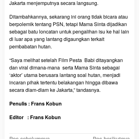
a
Jakarta menjemputnya secara langsung.
V
i
Ditambahkannya, sekarang ini orang tidak bicara atau
r
berpolemik tentang PSN, tetapi Mama Sinta dijadikan
a
sebagai batu loncatan untuk pengalihan isu ke hal lain
l
di luar apa yang lantang digaungkan terkait
n
pembabatan hutan.
y
a
“Saya melihat setelah Film Pesta Babi ditayangkan
F
dan viral dimana-mana serta Mama Sinta sebagai
i
‘aktor’ utama berusara lantang soal hutan, menjadi
l
incaran pihak tertentu belakangan hingga dibawa
m
P
secara diam-diam ke Jakarta,” tandasnya.
e
s
Penulis : Frans Kobun
t
a
Editor : Frans Kobun
B
a
b
Pos sebelumnya
Pos berikutnya