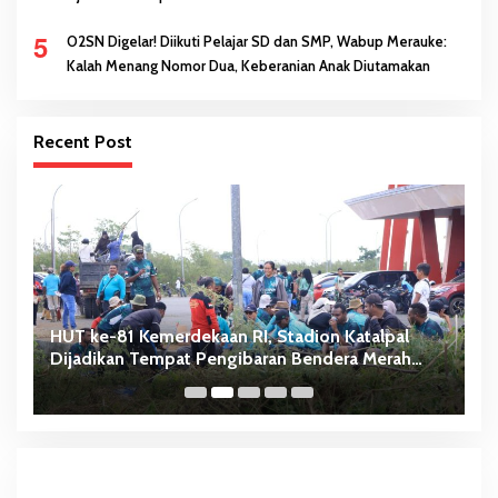
5
O2SN Digelar! Diikuti Pelajar SD dan SMP, Wabup Merauke:
Kalah Menang Nomor Dua, Keberanian Anak Diutamakan
Recent Post
HUT ke-81 Kemerdekaan RI, Stadion Katalpal
A
Dijadikan Tempat Pengibaran Bendera Merah
B
Putih