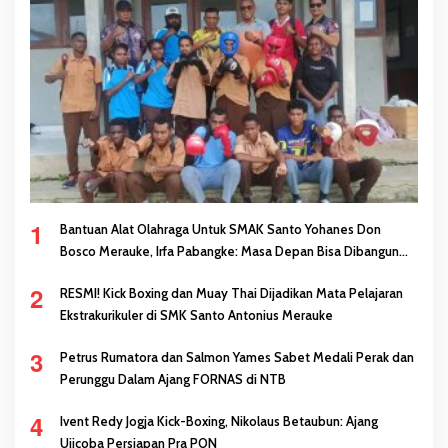
1
Bantuan Alat Olahraga Untuk SMAK Santo Yohanes Don
Bosco Merauke, Irfa Pabangke: Masa Depan Bisa Dibangun
Melalui Prestasi
2
RESMI! Kick Boxing dan Muay Thai Dijadikan Mata Pelajaran
Ekstrakurikuler di SMK Santo Antonius Merauke
3
Petrus Rumatora dan Salmon Yames Sabet Medali Perak dan
Perunggu Dalam Ajang FORNAS di NTB
4
Ivent Redy Jogja Kick-Boxing, Nikolaus Betaubun: Ajang
Ujicoba Persiapan Pra PON