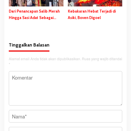
Dari Penancapan Salib Merah
Kebakaran Hebat Terjadi di
Hingga Sasi Adat Sebagai
Asiki, Boven Digoel
Bentuk Penolakan PSN
Tinggalkan Balasan
Alamat email Anda tidak akan dipublikasikan.
Ruas yang wajib ditandai
*