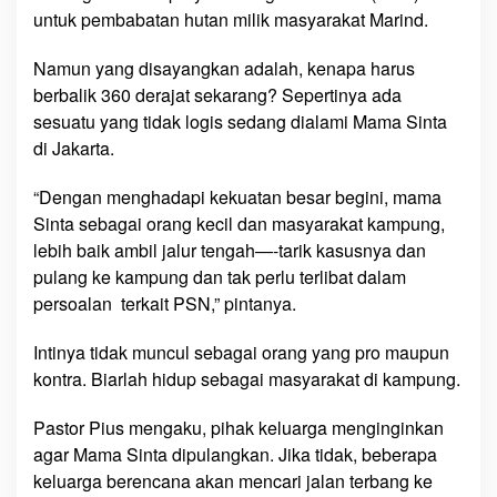
h
untuk pembabatan hutan milik masyarakat Marind.
a
n
Namun yang disayangkan adalah, kenapa harus
P
berbalik 360 derajat sekarang? Sepertinya ada
i
sesuatu yang tidak logis sedang dialami Mama Sinta
h
di Jakarta.
a
k
“Dengan menghadapi kekuatan besar begini, mama
T
Sinta sebagai orang kecil dan masyarakat kampung,
e
lebih baik ambil jalur tengah—-tarik kasusnya dan
r
pulang ke kampung dan tak perlu terlibat dalam
t
persoalan terkait PSN,” pintanya.
e
n
Intinya tidak muncul sebagai orang yang pro maupun
t
u
kontra. Biarlah hidup sebagai masyarakat di kampung.
P
a
Pastor Pius mengaku, pihak keluarga menginginkan
s
agar Mama Sinta dipulangkan. Jika tidak, beberapa
c
keluarga berencana akan mencari jalan terbang ke