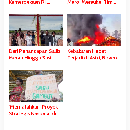
Kemerdekaan RI,
Maro-Merauke, Tim
Stadion Katalpal
SAR Bergerak Lakukan
Dijadikan Tempat
Pencarian
Pengibaran Bendera
Merah Putih
Dari Penancapan Salib
Kebakaran Hebat
Merah Hingga Sasi
Terjadi di Asiki, Boven
Adat Sebagai Bentuk
Digoel
Penolakan PSN
‘Mematahkan’ Proyek
Strategis Nasional di
Pulau Kimaam