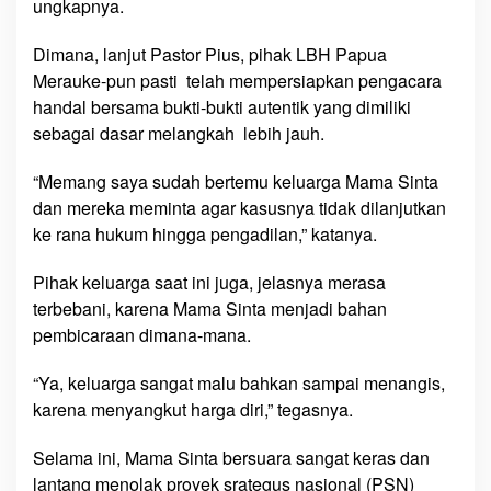
ungkapnya.
i
n
Dimana, lanjut Pastor Pius, pihak LBH Papua
t
Merauke-pun pasti telah mempersiapkan pengacara
a
handal bersama bukti-bukti autentik yang dimiliki
!
sebagai dasar melangkah lebih jauh.
I
n
“Memang saya sudah bertemu keluarga Mama Sinta
i
dan mereka meminta agar kasusnya tidak dilanjutkan
B
ke rana hukum hingga pengadilan,” katanya.
i
a
Pihak keluarga saat ini juga, jelasnya merasa
s
terbebani, karena Mama Sinta menjadi bahan
K
e
pembicaraan dimana-mana.
g
e
“Ya, keluarga sangat malu bahkan sampai menangis,
l
karena menyangkut harga diri,” tegasnya.
i
s
Selama ini, Mama Sinta bersuara sangat keras dan
a
lantang menolak proyek srategus nasional (PSN)