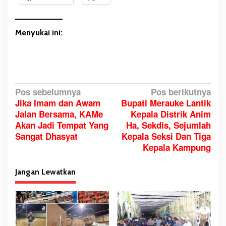
Menyukai ini:
N
Pos sebelumnya
Pos berikutnya
Jika Imam dan Awam
Bupati Merauke Lantik
a
Jalan Bersama, KAMe
Kepala Distrik Anim
v
Akan Jadi Tempat Yang
Ha, Sekdis, Sejumlah
i
Sangat Dhasyat
Kepala Seksi Dan Tiga
g
Kepala Kampung
a
s
Jangan Lewatkan
i
p
o
s