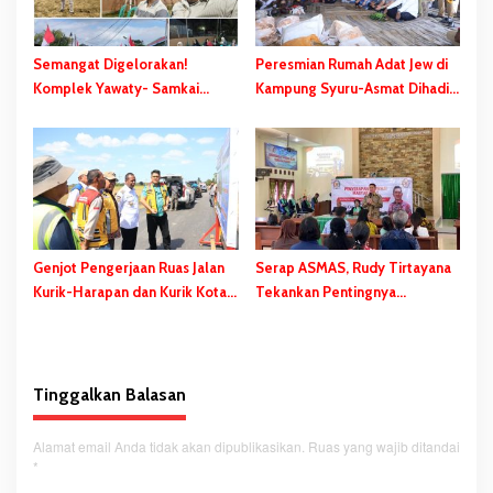
Semangat Digelorakan!
Peresmian Rumah Adat Jew di
Komplek Yawaty- Samkai
Kampung Syuru-Asmat Dihadiri
‘Didandani,’ Kepanitiaan HUT
Gubernur Safanpo
RI ke-81 Terbentuk, Sejumlah
Kegiatan Dihelat
Genjot Pengerjaan Ruas Jalan
Serap ASMAS, Rudy Tirtayana
Kurik-Harapan dan Kurik Kota-
Tekankan Pentingnya
Rawa Sari, Gubernur Safanpo:
Percepatan dan Pemerataan
Tahun ini Tuntas
Pembangunan Daerah
Tinggalkan Balasan
Alamat email Anda tidak akan dipublikasikan.
Ruas yang wajib ditandai
*