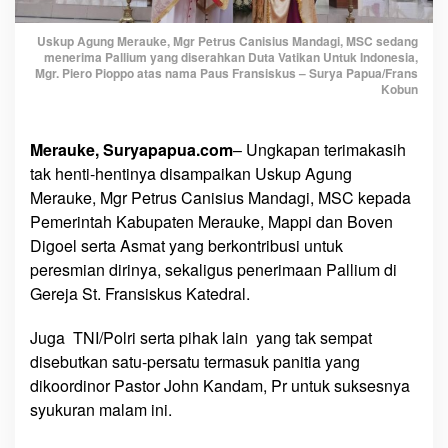
u
k
Uskup Agung Merauke, Mgr Petrus Canisius Mandagi, MSC sedang
e
menerima Pallium yang diserahkan Duta Vatikan Untuk Indonesia,
:
Mgr. Piero Pioppo atas nama Paus Fransiskus – Surya Papua/Frans
Kobun
‘
T
e
Merauke, Suryapapua.com
– Ungkapan terimakasih
r
tak henti-hentinya disampaikan Uskup Agung
i
Merauke, Mgr Petrus Canisius Mandagi, MSC kepada
m
Pemerintah Kabupaten Merauke, Mappi dan Boven
a
Digoel serta Asmat yang berkontribusi untuk
k
a
peresmian dirinya, sekaligus penerimaan Pallium di
s
Gereja St. Fransiskus Katedral.
i
h
Juga TNI/Polri serta pihak lain yang tak sempat
B
disebutkan satu-persatu termasuk panitia yang
a
dikoordinor Pastor John Kandam, Pr untuk suksesnya
n
syukuran malam ini.
y
a