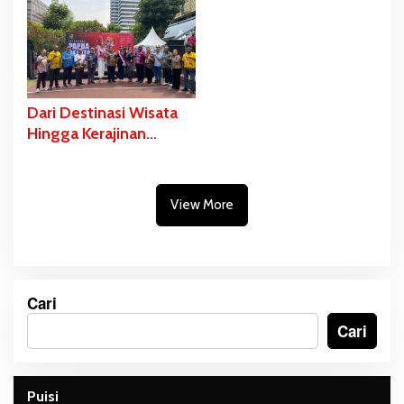
Kota-Rawa Sari,
Percepatan dan
Gubernur Safanpo:
Pemerataan
Tahun ini Tuntas
Pembangunan Daerah
Dari Destinasi Wisata
Hingga Kerajinan
Masyarakat Papua
Selatan Dipromosikan
di Anjungan Sarinah
View More
Jakarta
Cari
Cari
Puisi