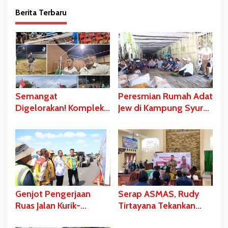
Berita Terbaru
Semangat
Peresmian Rumah Adat
Digelorakan! Komplek
Jew di Kampung Syuru-
Yawaty- Samkai
Asmat Dihadiri
‘Didandani,’
Gubernur Safanpo
Kepanitiaan HUT RI ke-
81 Terbentuk,
Sejumlah Kegiatan
Dihelat
Genjot Pengerjaan
Serap ASMAS, Rudy
Ruas Jalan Kurik-
Tirtayana Tekankan
Harapan dan Kurik
Pentingnya