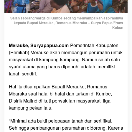
H
a
r
Salah seorang warga di Kumbe sedang menyampaikan aspirasinya
kepada Bupati Merauke, Romanus Mbaraka – Surya Papua/Frans
u
Kobun
s
P
u
Merauke, Suryapapua.com
-Pemerintah Kabupaten
n
(Pemkab) Merauke akan membangun perumahn untuk
y
masyarakat di kampung-kampung. Namun salah satu
a
syarat utama yang harus dipenuhi adalah memiliki
T
tanah sendiri.
a
n
Hal itu disampaikan Bupati Merauke, Romanus
a
Mbaraka saat halal bi halal dan turkam di Kumbe,
h
Distrik Malind diikuti perwakilan masyarakat tiga
S
kampung pekan lalu.
e
n
“Minimal ada bukti pelepasan tanah dan sertifikat.
d
Sehingga pembangunan perumahan didorong. Karena
i