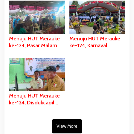
dan Eksekusi Berikan
Akan Dapat Kado
Bantuan Dana
Spesial
Perbaikan
Menuju HUT Merauke
Menuju HUT Merauke
ke-124, Pasar Malam
ke-124, Karnaval
Digelar, Ratusan UMKM
Budaya Digelar, Bupati
Berpartisipasi Dalam
Bladib Gebze: Cara
Bazar Kuliner
Lestarikan dan Promosi
Kekayaan Budaya
Menuju HUT Merauke
ke-124, Disdukcapil
Fokus Pelayanan Akte
Kelahiran dan KIA di
Tiga Sekolah
View More