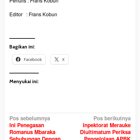
Penulis : Frans Kobun
Editor : Frans Kobun
Bagikan ini:
Facebook
X
Menyukai ini:
N
Pos sebelumnya
Pos berikutnya
Ini Penegasan
Inpektorat Merauke
a
Romanus Mbaraka
Diultimatum Periksa
v
Sehubungan Dengan
Pengelolaan APBK