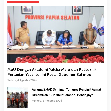
MoU Dengan Akademi Yaleka Maro dan Politeknik
Pertanian Yasanto, Ini Pesan Gubernur Safanpo
Selasa, 4 Agustus 2026
Asrama SMAK Seminari Yohanes Penginjil Asmat
Diresmikan, Gubernur Safanpo: Pentingnya
Pendidikan Karakter
Minggu, 2 Agustus 2026