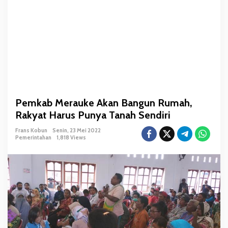
k
a
n
B
a
n
g
u
n
Pemkab Merauke Akan Bangun Rumah,
R
Rakyat Harus Punya Tanah Sendiri
u
m
Frans Kobun
Senin, 23 Mei 2022
a
Pemerintahan
1,818 Views
h
,
R
a
k
y
a
t