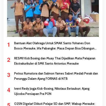
1
Bantuan Alat Olahraga Untuk SMAK Santo Yohanes Don
Bosco Merauke, Irfa Pabangke: Masa Depan Bisa Dibangun
Melalui Prestasi
2
RESMI! Kick Boxing dan Muay Thai Dijadikan Mata Pelajaran
Ekstrakurikuler di SMK Santo Antonius Merauke
3
Petrus Rumatora dan Salmon Yames Sabet Medali Perak dan
Perunggu Dalam Ajang FORNAS di NTB
4
Ivent Redy Jogja Kick-Boxing, Nikolaus Betaubun: Ajang
Ujicoba Persiapan Pra PON
5
O2SN Digelar! Diikuti Pelajar SD dan SMP, Wabup Merauke: