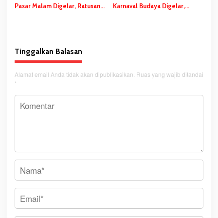
Pasar Malam Digelar, Ratusan
Karnaval Budaya Digelar,
UMKM Berpartisipasi Dalam
Bupati Bladib Gebze: Cara
Bazar Kuliner
Lestarikan dan Promosi
Kekayaan Budaya
Tinggalkan Balasan
Alamat email Anda tidak akan dipublikasikan.
Ruas yang wajib ditandai
*