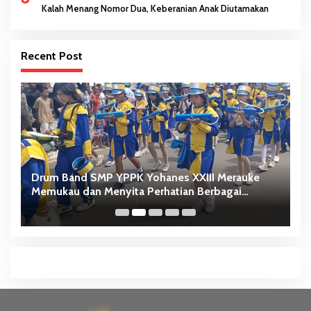
Kalah Menang Nomor Dua, Keberanian Anak Diutamakan
Recent Post
i
Drum Band SMP YPPK Yohanes XXIII Merauke
M
Memukau dan Menyita Perhatian Berbagai
Ka
Kalangan
Id