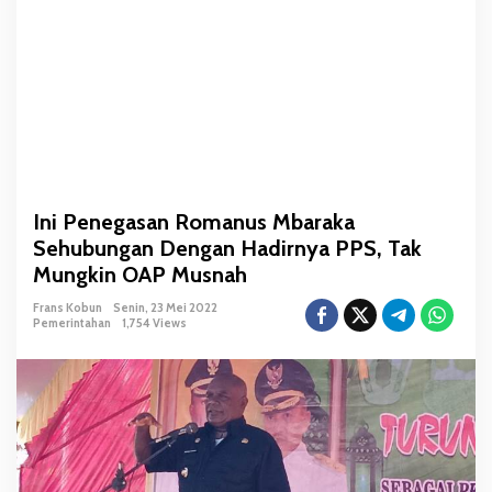
m
a
n
u
s
M
b
a
r
Ini Penegasan Romanus Mbaraka
a
Sehubungan Dengan Hadirnya PPS, Tak
k
a
Mungkin OAP Musnah
S
Frans Kobun
Senin, 23 Mei 2022
e
Pemerintahan
1,754 Views
h
u
b
u
n
g
a