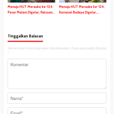
Menuju HUT Merauke ke-124,
Menuju HUT Merauke ke-124,
Pasar Malam Digelar, Ratusan
Karnaval Budaya Digelar,
UMKM Berpartisipasi Dalam
Bupati Bladib Gebze: Cara
Bazar Kuliner
Lestarikan dan Promosi
Kekayaan Budaya
Tinggalkan Balasan
Alamat email Anda tidak akan dipublikasikan.
Ruas yang wajib ditandai
*