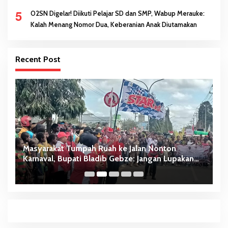
5
O2SN Digelar! Diikuti Pelajar SD dan SMP, Wabup Merauke:
Kalah Menang Nomor Dua, Keberanian Anak Diutamakan
Recent Post
Masyarakat Tumpah Ruah ke Jalan Nonton
W
Karnaval, Bupati Bladib Gebze: Jangan Lupakan
D
Identitas