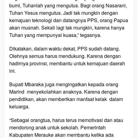
a
bumi, Tuhanlah yang mengutus. Bagi orang Nasarani,
k
Tuhan Yesus mengutus. Jadi tak mungkin dengan
M
kemajuan teknologi dan datangnya PPS, orang Papua
u
akan musnah. Sekali lagi tak mungkin, karena hanya
n
Tuhan yang mempunyai kuasa,” tegasnya.
g
k
Dikatakan, dalam waktu dekat, PPS sudah datang.
i
Olehnya semua harus mendukung. Karena dengan
n
hadirnya provinsi, membantu untuk kemajuan daerah
O
ini.
A
P
Bupati Mbaraka juga mengingatkan kepada orang
M
u
Marind menyekolahkan anaknya. Karena dengan
s
pendidikan, akan memberikan manfaat kelak dalam
n
keluarga.
a
h
“Sebagai orangtua, harus terus memotivasi dan atau
mendorong anak untuk sekolah. Pemerintah
Kabupaten Merauke akan membantu ketika ada