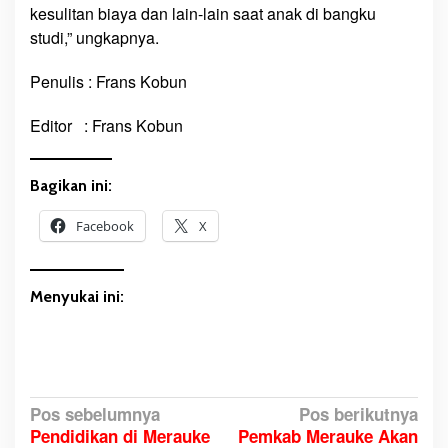
kesulitan biaya dan lain-lain saat anak di bangku
studi,” ungkapnya.
Penulis : Frans Kobun
Editor : Frans Kobun
Bagikan ini:
Facebook
X
Menyukai ini:
N
Pos sebelumnya
Pos berikutnya
Pendidikan di Merauke
Pemkab Merauke Akan
a