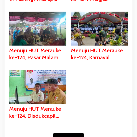
Merauke Gerak Cepat
Kelahiran 12 Pebruari
dan Eksekusi Berikan
Akan Dapat Kado
Bantuan Dana
Spesial
Perbaikan
Menuju HUT Merauke
Menuju HUT Merauke
ke-124, Pasar Malam
ke-124, Karnaval
Digelar, Ratusan UMKM
Budaya Digelar, Bupati
Berpartisipasi Dalam
Bladib Gebze: Cara
Bazar Kuliner
Lestarikan dan Promosi
Kekayaan Budaya
Menuju HUT Merauke
ke-124, Disdukcapil
Fokus Pelayanan Akte
Kelahiran dan KIA di