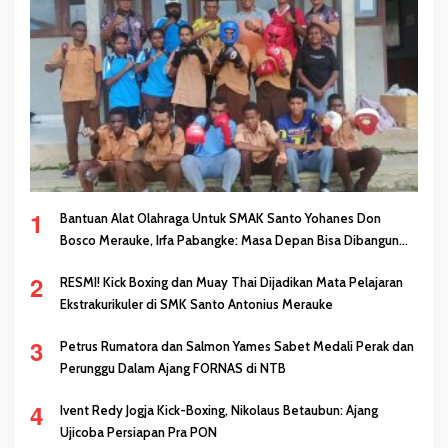
1
Bantuan Alat Olahraga Untuk SMAK Santo Yohanes Don
Bosco Merauke, Irfa Pabangke: Masa Depan Bisa Dibangun
Melalui Prestasi
2
RESMI! Kick Boxing dan Muay Thai Dijadikan Mata Pelajaran
Ekstrakurikuler di SMK Santo Antonius Merauke
3
Petrus Rumatora dan Salmon Yames Sabet Medali Perak dan
Perunggu Dalam Ajang FORNAS di NTB
4
Ivent Redy Jogja Kick-Boxing, Nikolaus Betaubun: Ajang
Ujicoba Persiapan Pra PON