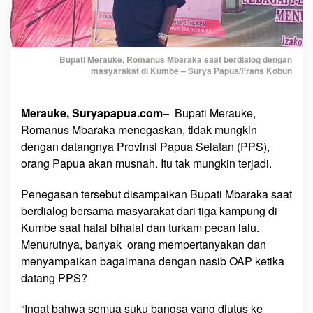
n
D
e
n
Bupati Merauke, Romanus Mbaraka saat berdialog dengan
masyarakat di Kumbe – Surya Papua/Frans Kobun
g
a
n
Merauke, Suryapapua.com
– Bupati Merauke,
H
Romanus Mbaraka menegaskan, tidak mungkin
a
dengan datangnya Provinsi Papua Selatan (PPS),
d
orang Papua akan musnah. Itu tak mungkin terjadi.
i
r
Penegasan tersebut disampaikan Bupati Mbaraka saat
n
berdialog bersama masyarakat dari tiga kampung di
y
Kumbe saat halal bihalal dan turkam pecan lalu.
a
P
Menurutnya, banyak orang mempertanyakan dan
P
menyampaikan bagaimana dengan nasib OAP ketika
S
datang PPS?
,
T
“Ingat bahwa semua suku bangsa yang diutus ke