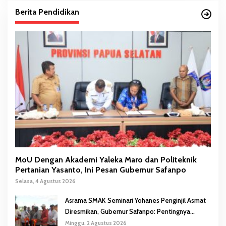
Berita Pendidikan
MoU Dengan Akademi Yaleka Maro dan Politeknik
Pertanian Yasanto, Ini Pesan Gubernur Safanpo
Selasa, 4 Agustus 2026
Asrama SMAK Seminari Yohanes Penginjil Asmat
Diresmikan, Gubernur Safanpo: Pentingnya
Pendidikan Karakter
Minggu, 2 Agustus 2026