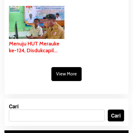
Digelar, Ratusan UMKM
Budaya Digelar, Bupati
Berpartisipasi Dalam
Bladib Gebze: Cara
Bazar Kuliner
Lestarikan dan Promosi
Kekayaan Budaya
Menuju HUT Merauke
ke-124, Disdukcapil
Fokus Pelayanan Akte
Kelahiran dan KIA di
Tiga Sekolah
View More
Cari
Cari