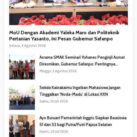
MoU Dengan Akademi Yaleka Maro dan Politeknik
Pertanian Yasanto, Ini Pesan Gubernur Safanpo
Selasa, 4 Agustus 2026
Asrama SMAK Seminari Yohanes Penginjil Asmat
Diresmikan, Gubernur Safanpo: Pentingnya
Pendidikan Karakter
Minggu, 2 Agustus 2026
Sekda Kainakaimu Ingatkan Mahasiswa Jangan
Tinggalkan ‘Noda-Madu’ di Lokasi KKN
Sabtu, 25 Juli 2026
Ayo Buruan! Pemerintah Inggris Siapkan Beasiswa
S1 dan S2 bagi Putra/Putri Papua Selatan
Kamis, 23 Juli 2026