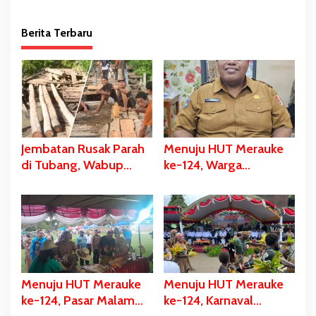
Berita Terbaru
Jembatan Rusak Parah
Menuju HUT Merauke
di Tubang, Wabup
ke-124, Warga
Merauke Gerak Cepat
Kelahiran 12 Pebruari
dan Eksekusi Berikan
Akan Dapat Kado
Bantuan Dana
Spesial
Perbaikan
Menuju HUT Merauke
Menuju HUT Merauke
ke-124, Pasar Malam
ke-124, Karnaval