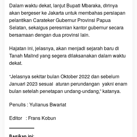
Dalam waktu dekat, lanjut Bupati Mbaraka, dirinya
R
o
akan bergeser ke Jakarta untuk membahas persiapan
m
pelantikan Carateker Gubernur Provinsi Papua
a
Selatan, sekaigus peresmian kantor gubernur secara
n
bersamaan dengan dua provinsi lain.
u
s
Hajatan ini, jelasnya, akan menjadi sejarah baru di
M
Tanah Malind yang segera dilaksanakan dalam waktu
b
dekat.
a
r
“Jelasnya sekitar bulan Oktober 2022 dan sebelum
a
Januari 2023 sesuai aturan perundangan yakni enam
k
bulan setelah penetapan undang-undang,” katanya.
a
:
Penulis : Yulianus Bwariat
‘
S
Editor : Frans Kobun
a
y
a
Bagikan ini: