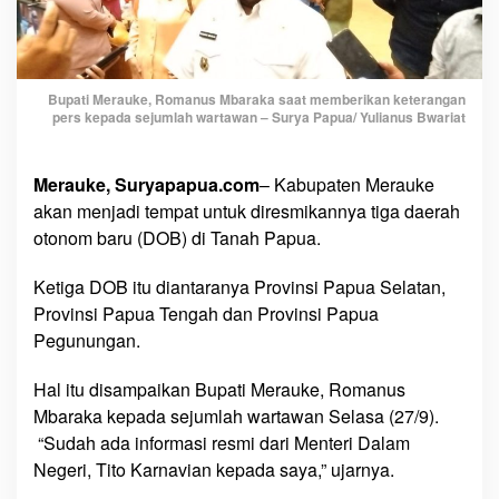
p
a
t
D
Bupati Merauke, Romanus Mbaraka saat memberikan keterangan
i
pers kepada sejumlah wartawan – Surya Papua/ Yulianus Bwariat
r
e
s
Merauke, Suryapapua.com
– Kabupaten Merauke
m
akan menjadi tempat untuk diresmikannya tiga daerah
i
otonom baru (DOB) di Tanah Papua.
k
a
Ketiga DOB itu diantaranya Provinsi Papua Selatan,
n
Provinsi Papua Tengah dan Provinsi Papua
T
Pegunungan.
i
g
Hal itu disampaikan Bupati Merauke, Romanus
a
Mbaraka kepada sejumlah wartawan Selasa (27/9).
D
“Sudah ada informasi resmi dari Menteri Dalam
O
Negeri, Tito Karnavian kepada saya,” ujarnya.
B
,