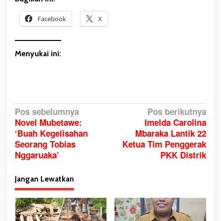
A
k
Facebook
X
a
n
K
Menyukai ini:
e
t
e
m
u
N
Pos sebelumnya
Pos berikutnya
M
Novel Mubetawe:
Imelda Carolina
a
e
‘Buah Kegelisahan
Mbaraka Lantik 22
n
v
Seorang Tobias
Ketua Tim Penggerak
d
i
Nggaruaka’
PKK Distrik
a
g
g
a
r
Jangan Lewatkan
s
i
i
B
a
p