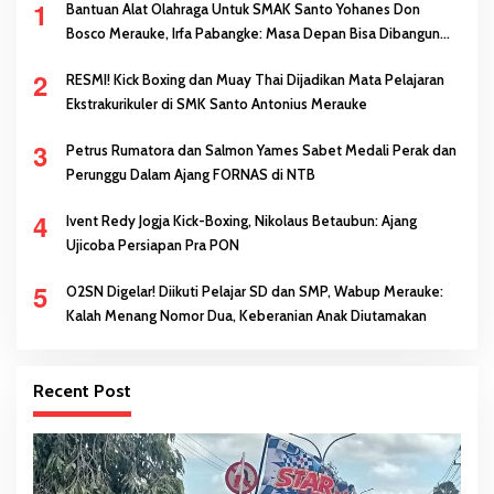
1
Bantuan Alat Olahraga Untuk SMAK Santo Yohanes Don
Bosco Merauke, Irfa Pabangke: Masa Depan Bisa Dibangun
Melalui Prestasi
2
RESMI! Kick Boxing dan Muay Thai Dijadikan Mata Pelajaran
Ekstrakurikuler di SMK Santo Antonius Merauke
3
Petrus Rumatora dan Salmon Yames Sabet Medali Perak dan
Perunggu Dalam Ajang FORNAS di NTB
4
Ivent Redy Jogja Kick-Boxing, Nikolaus Betaubun: Ajang
Ujicoba Persiapan Pra PON
5
O2SN Digelar! Diikuti Pelajar SD dan SMP, Wabup Merauke:
Kalah Menang Nomor Dua, Keberanian Anak Diutamakan
Recent Post