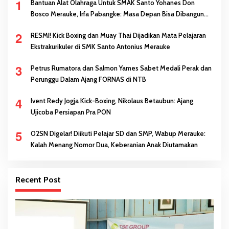
1
Bantuan Alat Olahraga Untuk SMAK Santo Yohanes Don
Bosco Merauke, Irfa Pabangke: Masa Depan Bisa Dibangun
Melalui Prestasi
2
RESMI! Kick Boxing dan Muay Thai Dijadikan Mata Pelajaran
Ekstrakurikuler di SMK Santo Antonius Merauke
3
Petrus Rumatora dan Salmon Yames Sabet Medali Perak dan
Perunggu Dalam Ajang FORNAS di NTB
4
Ivent Redy Jogja Kick-Boxing, Nikolaus Betaubun: Ajang
Ujicoba Persiapan Pra PON
5
O2SN Digelar! Diikuti Pelajar SD dan SMP, Wabup Merauke:
Kalah Menang Nomor Dua, Keberanian Anak Diutamakan
Recent Post