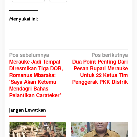
Menyukai ini:
N
Pos sebelumnya
Pos berikutnya
Merauke Jadi Tempat
Dua Point Penting Dari
a
Diresmikan Tiga DOB,
Pesan Bupati Merauke
v
Romanus Mbaraka:
Untuk 22 Ketua Tim
i
‘Saya Akan Ketemu
Penggerak PKK Distrik
g
Mendagri Bahas
a
Pelantikan Carateker’
s
i
Jangan Lewatkan
p
o
s