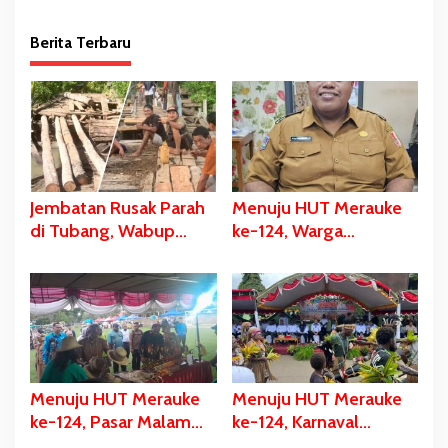
Berita Terbaru
Jembatan Rusak Parah
Menuju HUT Merauke
di Tubang, Wabup
ke-124, Warga
Merauke Gerak Cepat
Kelahiran 12 Pebruari
dan Eksekusi Berikan
Akan Dapat Kado
Bantuan Dana
Spesial
Perbaikan
Menuju HUT Merauke
Menuju HUT Merauke
ke-124, Pasar Malam
ke-124, Karnaval
Digelar, Ratusan UMKM
Budaya Digelar, Bupati