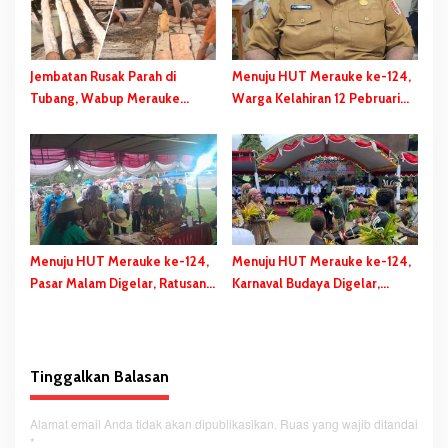
Jembatan Rusak Parah di
Menuju HUT Merauke ke-124,
Tubang, Wabup Merauke
Warga Kelahiran 12 Pebruari
Gerak Cepat dan Eksekusi
Akan Dapat Kado Spesial
Berikan Bantuan Dana
Perbaikan
Menuju HUT Merauke ke-124,
Menuju HUT Merauke ke-124,
Pasar Malam Digelar, Ratusan
Karnaval Budaya Digelar,
UMKM Berpartisipasi Dalam
Bupati Bladib Gebze: Cara
Bazar Kuliner
Lestarikan dan Promosi
Kekayaan Budaya
Tinggalkan Balasan
Alamat email Anda tidak akan dipublikasikan.
Ruas yang wajib ditandai
*