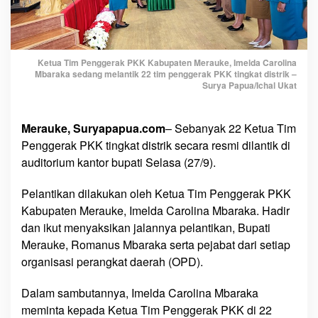
M
b
a
r
Ketua Tim Penggerak PKK Kabupaten Merauke, Imelda Carolina
a
Mbaraka sedang melantik 22 tim penggerak PKK tingkat distrik –
k
Surya Papua/Ichal Ukat
a
L
Merauke, Suryapapua.com
– Sebanyak 22 Ketua Tim
a
n
Penggerak PKK tingkat distrik secara resmi dilantik di
t
auditorium kantor bupati Selasa (27/9).
i
k
Pelantikan dilakukan oleh Ketua Tim Penggerak PKK
2
Kabupaten Merauke, Imelda Carolina Mbaraka. Hadir
2
dan ikut menyaksikan jalannya pelantikan, Bupati
K
Merauke, Romanus Mbaraka serta pejabat dari setiap
e
organisasi perangkat daerah (OPD).
t
u
Dalam sambutannya, Imelda Carolina Mbaraka
a
meminta kepada Ketua Tim Penggerak PKK di 22
T