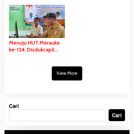
Berpartisipasi Dalam
Bladib Gebze: Cara
Bazar Kuliner
Lestarikan dan Promosi
Kekayaan Budaya
Menuju HUT Merauke
ke-124, Disdukcapil
Fokus Pelayanan Akte
Kelahiran dan KIA di
Tiga Sekolah
View More
Cari
Cari