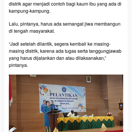
distrik agar menjadi contoh bagi kaum ibu yang ada di
i
kampung-kampung.
m
P
Lalu, pintanya, harus ada semangat jiwa membangun
e
di tengah masyarakat.
n
g
“Jadi setelah dilantik, segera kembali ke masing-
g
masing distrik, karena ada tugas serta tanggungjawab
e
r
yang harus dijalankan dan atau dilaksanakan,”
a
pintanya.
k
P
K
K
D
i
s
t
r
i