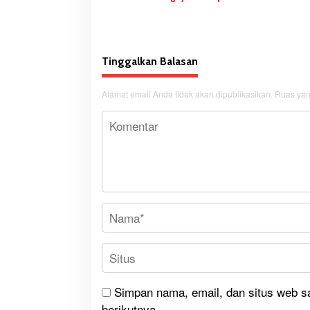
dan Pemerataan Pembangunan
Daerah
Tinggalkan Balasan
Alamat email Anda tidak akan dipublikasikan.
Ruas yan
Simpan nama, email, dan situs web s
berikutnya.