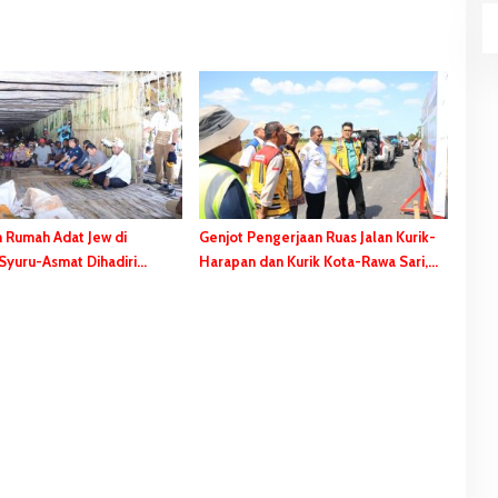
 Rumah Adat Jew di
Genjot Pengerjaan Ruas Jalan Kurik-
yuru-Asmat Dihadiri
Harapan dan Kurik Kota-Rawa Sari,
 Safanpo
Gubernur Safanpo: Tahun ini Tuntas