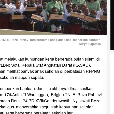
TNI E. Reza Pahlevi foto bersama anak-anak usai menerima bantuan –
Surya Papua/IST
at melakukan kunjungan kerja beberapa bulan silam di
PLBN) Sota, Kepala Staf Angkatan Darat (KASAD),
n melihat banyak anak sekolah di perbatasan RI-PNG
 sekolah maupun sepatu.
mberikan bantuan. Janji itu akhirnya direalisasikan.
 174/Anim Ti Waninggap, Brigjen TNI E. Reza Pahlevi
orcab Rem 174 PD XVII/Cenderawasih, Ny. Iswati Reza
sekaligus menyerahkan sejumlah kebutuhan sekolah
tu serta beberapa peralatan sekolah lain.