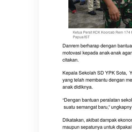
a
s
a
n
R
Ketua Persit KCK Koorcab Rem 174 P
Papua/IST
I
-
Danrem berharap dengan bantuan
P
motovasi kepada anak-anak agar r
N
citakan.
G
Kepala Sekolah SD YPK Sota, 
yang telah membantu dengan me
anak didiknya.
“Dengan bantuan peralatan seko
suatu semangat baru,” ungkapny
Dikatakan, akibat dampak ekonom
maupun sepatunya untuk dipakai 