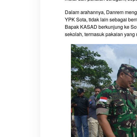
h
U
Dalam arahannya, Danrem mengun
n
YPK Sota, tidak lain sebagai be
t
Bapak KASAD berkunjung ke Sota
u
sekolah, termasuk pakaian yang 
k
S
i
s
w
a
S
D
d
i
P
e
r
b
a
t