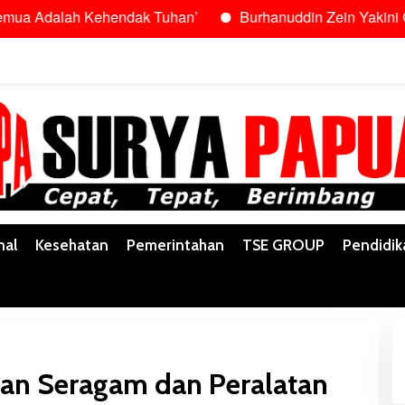
 Kehendak Tuhan’
Burhanuddin Zein Yakini Gubernur Saf
nal
Kesehatan
Pemerintahan
TSE GROUP
Pendidik
an Seragam dan Peralatan