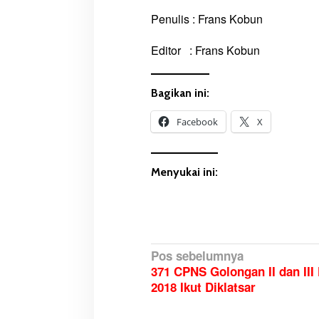
Penulis : Frans Kobun
Editor : Frans Kobun
Bagikan ini:
Facebook
X
Menyukai ini:
Belajar Seru dan Menyenangkan
HUT ke-81 Kemerde
N
Pos sebelumnya
Bersama TSE Group
Katalpal Dijadikan Tempat
371 CPNS Golongan II dan III
a
Pengibaran Bender
2018 Ikut Diklatsar
v
i