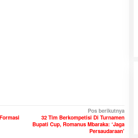
kaan RI, Stadion
ABK Jatuh ke Sungai Maro-Merauke,
Pos berikutnya
Tim SAR Bergerak Lakukan Pencarian
 Formasi
32 Tim Berkompetisi Di Turnamen
a Merah Putih
Bupati Cup, Romanus Mbaraka: ‘Jaga
Persaudaraan’