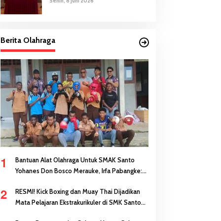
Senin, 8 Juni 2026
Berita Olahraga
1
Bantuan Alat Olahraga Untuk SMAK Santo
Yohanes Don Bosco Merauke, Irfa Pabangke:
Masa Depan Bisa Dibangun Melalui Prestasi
2
RESMI! Kick Boxing dan Muay Thai Dijadikan
Mata Pelajaran Ekstrakurikuler di SMK Santo
Antonius Merauke