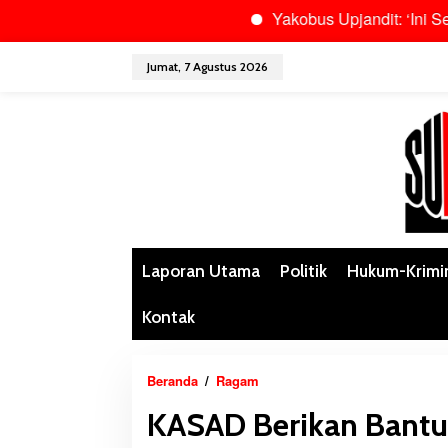
Yakobus Upjandit: ‘Ini Semua Adalah
L
Jumat, 7 Agustus 2026
e
w
a
t
i
k
e
k
o
n
Laporan Utama
Politik
Hukum-Krimi
t
e
Kontak
n
Beranda
/
Ragam
K
A
KASAD Berikan Bantu
S
A