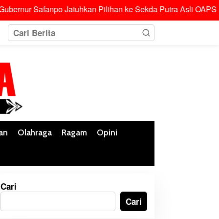
anpo Jatuhkan Pilihan ke Sekda Putra Asli OAPS
Tolak M
an
Olahraga
Ragam
Opini
Cari
Cari