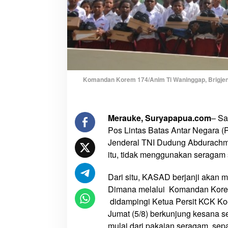
a
m
d
a
n
P
e
Komandan Korem 174/Anim Ti Waninggap, Brigjen 
r
a
l
Merauke, Suryapapua.com
– Sa
a
Pos Lintas Batas Antar Negara (
t
a
Jenderal TNI Dudung Abdurachma
n
itu, tidak menggunakan seragam
S
e
Dari situ, KASAD berjanji akan me
k
Dimana melalui Komandan Korem
o
didampingi Ketua Persit KCK Ko
l
Jumat (5/8) berkunjung kesana 
a
mulai dari pakaian seragam, sepa