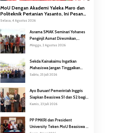
MoU Dengan Akademi Yaleka Maro dan
Politeknik Pertanian Yasanto, Ini Pesan
Gubernur Safanpo
Selasa, 4 Agustus 2026
Asrama SMAK Seminari Yohanes
Penginjil Asmat Diresmikan,
Gubernur Safanpo: Pentingnya
Minggu, 2 Agustus 2026
Pendidikan Karakter
Sekda Kainakaimu Ingatkan
Mahasiswa Jangan Tinggalkan
‘Noda-Madu’ di Lokasi KKN
Sabtu, 25 Juli 2026
Ayo Buruan! Pemerintah Inggris
Siapkan Beasiswa S1 dan S2 bagi
Putra/Putri Papua Selatan
Kamis, 23 Juli 2026
PP PMKRI dan President
University Teken MoU Beasiswa S1
hingga S3