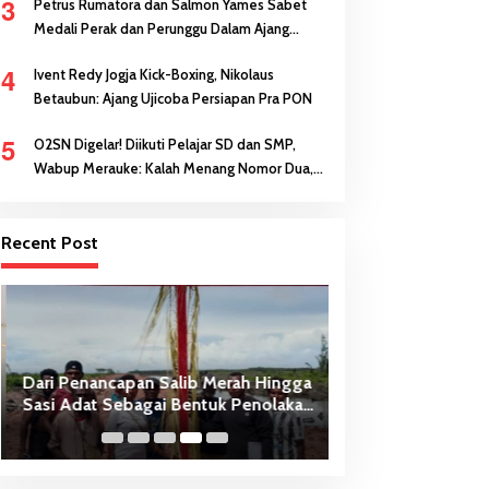
3
Petrus Rumatora dan Salmon Yames Sabet
Medali Perak dan Perunggu Dalam Ajang
FORNAS di NTB
4
Ivent Redy Jogja Kick-Boxing, Nikolaus
Betaubun: Ajang Ujicoba Persiapan Pra PON
5
O2SN Digelar! Diikuti Pelajar SD dan SMP,
Wabup Merauke: Kalah Menang Nomor Dua,
Keberanian Anak Diutamakan
Recent Post
Dari Penancapan Salib Merah Hingga
NYATA Dibuat! Pe
Sasi Adat Sebagai Bentuk Penolakan
Berikan Sumbang
PSN
Pembangunan Gerej
Theresia Buti-Mer