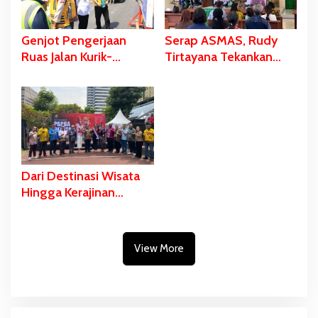
Sejumlah Kegiatan
Dihelat
Genjot Pengerjaan
Serap ASMAS, Rudy
Ruas Jalan Kurik-
Tirtayana Tekankan
Harapan dan Kurik
Pentingnya
Kota-Rawa Sari,
Percepatan dan
Gubernur Safanpo:
Pemerataan
Tahun ini Tuntas
Pembangunan Daerah
Dari Destinasi Wisata
Hingga Kerajinan
Masyarakat Papua
Selatan Dipromosikan
di Anjungan Sarinah
View More
Jakarta