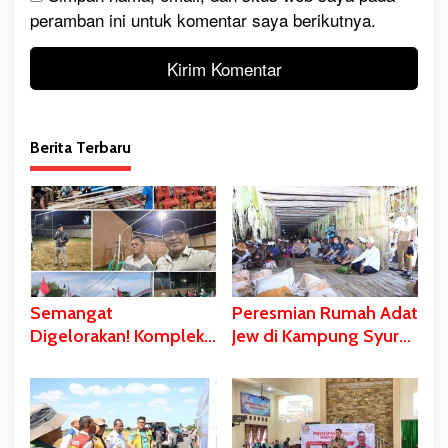
peramban ini untuk komentar saya berikutnya.
Berita Terbaru
Semangat
Peresmian Rumah Adat
Digelorakan! Komplek
Jew di Kampung Syuru-
Yawaty- Samkai
Asmat Dihadiri
‘Didandani,’
Gubernur Safanpo
Kepanitiaan HUT RI ke-
81 Terbentuk,