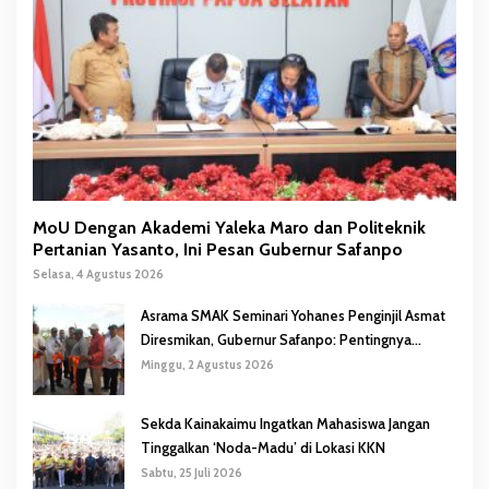
MoU Dengan Akademi Yaleka Maro dan Politeknik
Pertanian Yasanto, Ini Pesan Gubernur Safanpo
Selasa, 4 Agustus 2026
Asrama SMAK Seminari Yohanes Penginjil Asmat
Diresmikan, Gubernur Safanpo: Pentingnya
Pendidikan Karakter
Minggu, 2 Agustus 2026
Sekda Kainakaimu Ingatkan Mahasiswa Jangan
Tinggalkan ‘Noda-Madu’ di Lokasi KKN
Sabtu, 25 Juli 2026