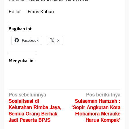
Editor : Frans Kobun
Bagikan ini:
Facebook
X
Menyukai ini:
N
Pos sebelumnya
Pos berikutnya
Sosialisasi di
Sulaeman Hamzah :
a
Kelurahan Rimba Jaya,
‘Sopir Angkutan Kota
v
Semua Orang Berhak
Flobamora Merauke
i
Jadi Peserta BPJS
Harus Kompak’
g