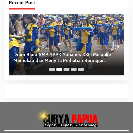
Recent Post
i
Drum Band SMP YPPK Yohanes XXIII Merauke
M
Memukau dan Menyita Perhatian Berbagai
Ka
Kalangan
Id