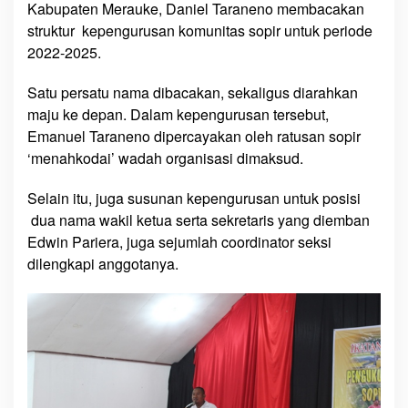
Kabupaten Merauke, Daniel Taraneno membacakan
D
i
struktur kepengurusan komunitas sopir untuk periode
k
2022-2025.
u
k
Satu persatu nama dibacakan, sekaligus diarahkan
u
maju ke depan. Dalam kepengurusan tersebut,
h
Emanuel Taraneno dipercayakan oleh ratusan sopir
k
‘menahkodai’ wadah organisasi dimaksud.
a
n
Selain itu, juga susunan kepengurusan untuk posisi
dua nama wakil ketua serta sekretaris yang diemban
Edwin Pariera, juga sejumlah coordinator seksi
dilengkapi anggotanya.