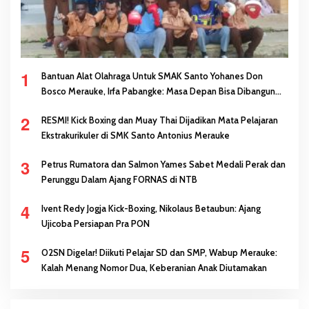
1
Bantuan Alat Olahraga Untuk SMAK Santo Yohanes Don
Bosco Merauke, Irfa Pabangke: Masa Depan Bisa Dibangun
Melalui Prestasi
2
RESMI! Kick Boxing dan Muay Thai Dijadikan Mata Pelajaran
Ekstrakurikuler di SMK Santo Antonius Merauke
3
Petrus Rumatora dan Salmon Yames Sabet Medali Perak dan
Perunggu Dalam Ajang FORNAS di NTB
4
Ivent Redy Jogja Kick-Boxing, Nikolaus Betaubun: Ajang
Ujicoba Persiapan Pra PON
5
O2SN Digelar! Diikuti Pelajar SD dan SMP, Wabup Merauke:
Kalah Menang Nomor Dua, Keberanian Anak Diutamakan