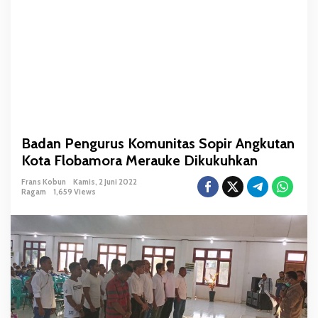
o
m
u
n
i
t
a
s
S
Badan Pengurus Komunitas Sopir Angkutan
o
Kota Flobamora Merauke Dikukuhkan
p
i
Frans Kobun
Kamis, 2 Juni 2022
r
Ragam
1,659 Views
A
n
g
k
u
t
a
n