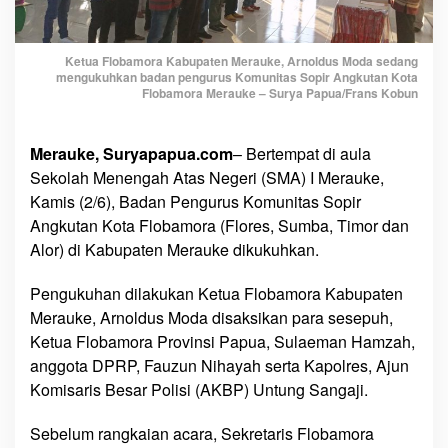
K
o
t
Ketua Flobamora Kabupaten Merauke, Arnoldus Moda sedang
mengukuhkan badan pengurus Komunitas Sopir Angkutan Kota
a
Flobamora Merauke – Surya Papua/Frans Kobun
F
l
o
Merauke, Suryapapua.com
– Bertempat di aula
b
Sekolah Menengah Atas Negeri (SMA) I Merauke,
a
Kamis (2/6), Badan Pengurus Komunitas Sopir
m
Angkutan Kota Flobamora (Flores, Sumba, Timor dan
o
Alor) di Kabupaten Merauke dikukuhkan.
r
a
Pengukuhan dilakukan Ketua Flobamora Kabupaten
M
Merauke, Arnoldus Moda disaksikan para sesepuh,
e
Ketua Flobamora Provinsi Papua, Sulaeman Hamzah,
r
anggota DPRP, Fauzun Nihayah serta Kapolres, Ajun
a
Komisaris Besar Polisi (AKBP) Untung Sangaji.
u
k
Sebelum rangkaian acara, Sekretaris Flobamora
e