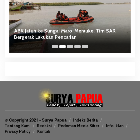
ABK Jatuh ke Sungai Maro-Merauke, Tim SAR
D
Bergerak Lakukan Pencarian
S
© Copyright 2021 - Surya Papua
Indeks Berita
Tentang Kami
Redaksi
Pedoman Media Siber
Info Iklan
Privacy Policy
Kontak