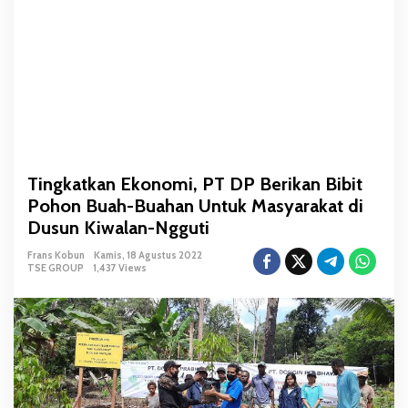
o
m
i
,
P
T
D
P
B
Tingkatkan Ekonomi, PT DP Berikan Bibit
e
Pohon Buah-Buahan Untuk Masyarakat di
r
i
Dusun Kiwalan-Ngguti
k
Frans Kobun
Kamis, 18 Agustus 2022
a
TSE GROUP
1,437 Views
n
B
i
b
i
t
P