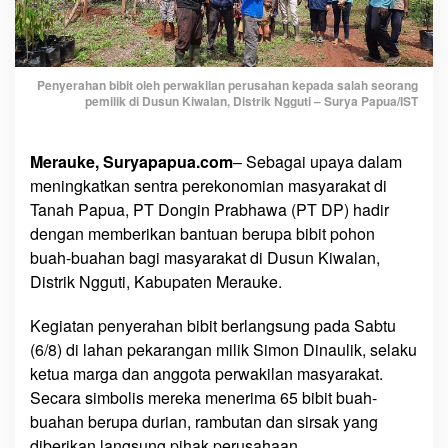
o
h
o
n
Penyerahan bibit oleh perwakilan perusahan kepada salah seorang
pemilik di Dusun Kiwalan, Distrik Ngguti – Surya Papua/IST
B
u
a
Merauke, Suryapapua.com
– Sebagai upaya dalam
h
meningkatkan sentra perekonomian masyarakat di
-
Tanah Papua, PT Dongin Prabhawa (PT DP) hadir
B
dengan memberikan bantuan berupa bibit pohon
u
buah-buahan bagi masyarakat di Dusun Kiwalan,
a
Distrik Ngguti, Kabupaten Merauke.
h
a
Kegiatan penyerahan bibit berlangsung pada Sabtu
n
U
(6/8) di lahan pekarangan milik Simon Dinaulik, selaku
n
ketua marga dan anggota perwakilan masyarakat.
t
Secara simbolis mereka menerima 65 bibit buah-
u
buahan berupa durian, rambutan dan sirsak yang
k
diberikan langsung pihak perusahaan.