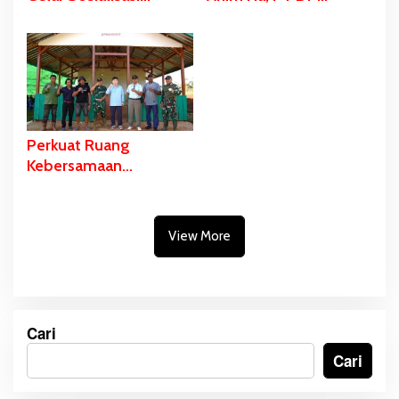
Mitigasi Kebakaran
Hadirkan Layanan
Hutan di Kampung
Kesehatan Gratis dan
Rawa Kasat, Antisipasi
Edukasi Konservasi di
Dampak El Nino
Kampung Tagaepe
Perkuat Ruang
Kebersamaan
Masyarakat, TSE Group
Serahkan 1 Unit Balai
Kampung di Rawa
View More
Kasat
Cari
Cari