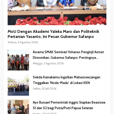
MoU Dengan Akademi Yaleka Maro dan Politeknik
Pertanian Yasanto, Ini Pesan Gubernur Safanpo
Selasa, 4 Agustus 2026
Asrama SMAK Seminari Yohanes Penginjil Asmat
Diresmikan, Gubernur Safanpo: Pentingnya
Pendidikan Karakter
Minggu, 2 Agustus 2026
Sekda Kainakaimu Ingatkan Mahasiswa Jangan
Tinggalkan ‘Noda-Madu’ di Lokasi KKN
Sabtu, 25 Juli 2026
Ayo Buruan! Pemerintah Inggris Siapkan Beasiswa
S1 dan S2 bagi Putra/Putri Papua Selatan
Kamis, 23 Juli 2026