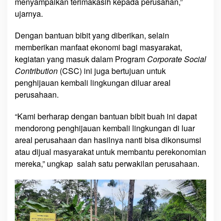
menyampaikan terimakasih kepada perusahan,”
a
l
ujarnya.
a
n
Dengan bantuan bibit yang diberikan, selain
-
memberikan manfaat ekonomi bagi masyarakat,
N
kegiatan yang masuk dalam Program
Corporate Social
g
Contribution
(CSC) ini juga bertujuan untuk
g
penghijauan kembali lingkungan diluar areal
u
perusahaan.
t
i
“Kami berharap dengan bantuan bibit buah ini dapat
mendorong penghijauan kembali lingkungan di luar
areal perusahaan dan hasilnya nanti bisa dikonsumsi
atau dijual masyarakat untuk membantu perekonomian
mereka,” ungkap salah satu perwakilan perusahaan.