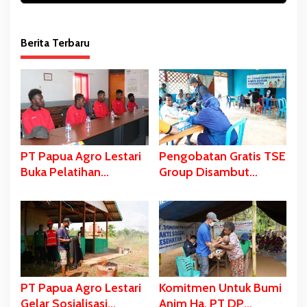
Berita Terbaru
PT Papua Agro Lestari
Pengobatan Gratis TSE
Buka Pelatihan
Group Disambut
Kompetensi bagi Anak
Antusias Warga
Marga
Kampung Butiptiri
PT Papua Agro Lestari
Komitmen Untuk Bumi
Gelar Sosialisasi
Anim Ha, PT DP