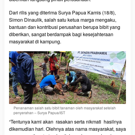
M
a
Dari rilis yang diterima Surya Papua Kamis (18/8),
s
Simon Dinaulik, salah satu ketua marga mengaku,
y
bantuan dan kontribusi perusahan berupa bibit yang
a
diberikan, sangat berdampak bagi kesejahteraan
r
masyarakat di kampung.
a
k
a
t
d
i
D
u
s
u
Penanaman salah satu bibit tanaman oleh masyarakat setelah
n
penyerahan – Surya Papua/IST
K
“Tentunya kami akan rasakan serta nikmati hasilnya
i
dikemudian hari. Olehnya atas nama masyarakat, saya
w