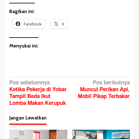
Bagikan ini:
Facebook
X
Menyukai ini:
N
Pos sebelumnya
Pos berikutnya
Ketika Pekerja di Yobar
Muncul Perikan Api,
a
Tampil Beda Ikut
Mobil Pikap Terbakar
v
Lomba Makan Kerupuk
i
g
Jangan Lewatkan
a
s