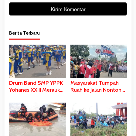
Berita Terbaru
Drum Band SMP YPPK
Masyarakat Tumpah
Yohanes XXIII Merauke
Ruah ke Jalan Nonton
Memukau dan Menyita
Karnaval, Bupati Bladib
Perhatian Berbagai
Gebze: Jangan Lupakan
Kalangan
Identitas