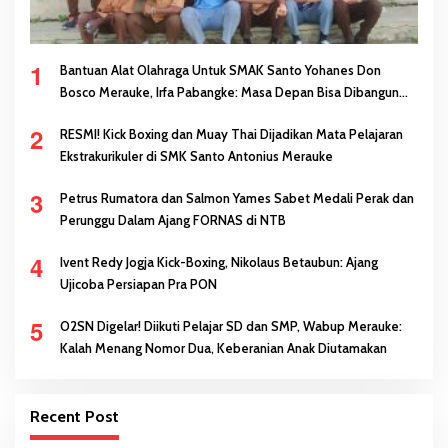
1
Bantuan Alat Olahraga Untuk SMAK Santo Yohanes Don
Bosco Merauke, Irfa Pabangke: Masa Depan Bisa Dibangun
Melalui Prestasi
2
RESMI! Kick Boxing dan Muay Thai Dijadikan Mata Pelajaran
Ekstrakurikuler di SMK Santo Antonius Merauke
3
Petrus Rumatora dan Salmon Yames Sabet Medali Perak dan
Perunggu Dalam Ajang FORNAS di NTB
4
Ivent Redy Jogja Kick-Boxing, Nikolaus Betaubun: Ajang
Ujicoba Persiapan Pra PON
5
O2SN Digelar! Diikuti Pelajar SD dan SMP, Wabup Merauke:
Kalah Menang Nomor Dua, Keberanian Anak Diutamakan
Recent Post