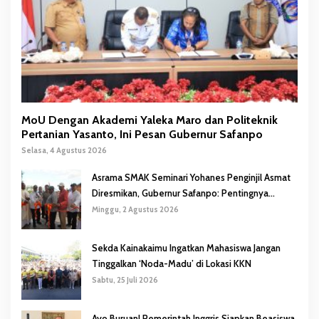
MoU Dengan Akademi Yaleka Maro dan Politeknik
Pertanian Yasanto, Ini Pesan Gubernur Safanpo
Selasa, 4 Agustus 2026
Asrama SMAK Seminari Yohanes Penginjil Asmat
Diresmikan, Gubernur Safanpo: Pentingnya
Pendidikan Karakter
Minggu, 2 Agustus 2026
Sekda Kainakaimu Ingatkan Mahasiswa Jangan
Tinggalkan ‘Noda-Madu’ di Lokasi KKN
Sabtu, 25 Juli 2026
Ayo Buruan! Pemerintah Inggris Siapkan Beasiswa