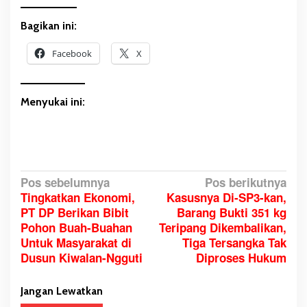
Bagikan ini:
Facebook
X
Menyukai ini:
N
Pos sebelumnya
Pos berikutnya
Tingkatkan Ekonomi,
Kasusnya Di-SP3-kan,
a
PT DP Berikan Bibit
Barang Bukti 351 kg
v
Pohon Buah-Buahan
Teripang Dikembalikan,
i
Untuk Masyarakat di
Tiga Tersangka Tak
g
Dusun Kiwalan-Ngguti
Diproses Hukum
a
s
Jangan Lewatkan