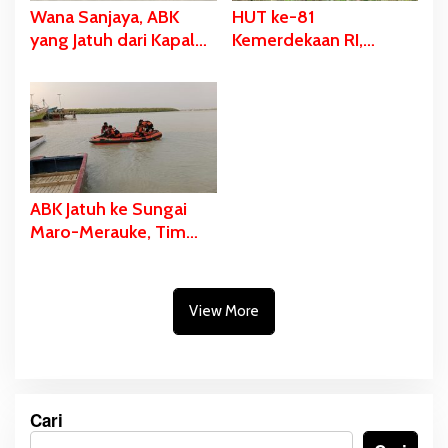
Wana Sanjaya, ABK
HUT ke-81
yang Jatuh dari Kapal
Kemerdekaan RI,
Ditemukan Dalam
Stadion Katalpal
Kondisi Meninggal
Dijadikan Tempat
Dunia
Pengibaran Bendera
Merah Putih
ABK Jatuh ke Sungai
Maro-Merauke, Tim
SAR Bergerak Lakukan
Pencarian
View More
Cari