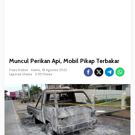
p
i
,
M
o
b
i
l
P
Muncul Perikan Api, Mobil Pikap Terbakar
i
k
Frans Kobun
Kamis, 18 Agustus 2022
a
Laporan Utama
3,101 Views
p
T
e
r
b
a
k
a
r