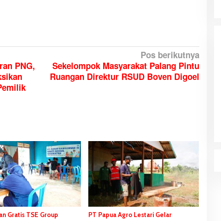
Pos berikutnya
iran PNG,
Sekelompok Masyarakat Palang Pintu
ksikan
Ruangan Direktur RSUD Boven Digoel
emilik
HUT ke-81 Kemerdekaan RI, Stadion
Katalpal Dijadikan Tempat
Pengibaran Bendera Merah Putih
n Gratis TSE Group
PT Papua Agro Lestari Gelar