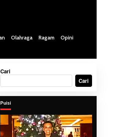
an
Olahraga
Ragam
Opini
Cari
Cari
Puisi