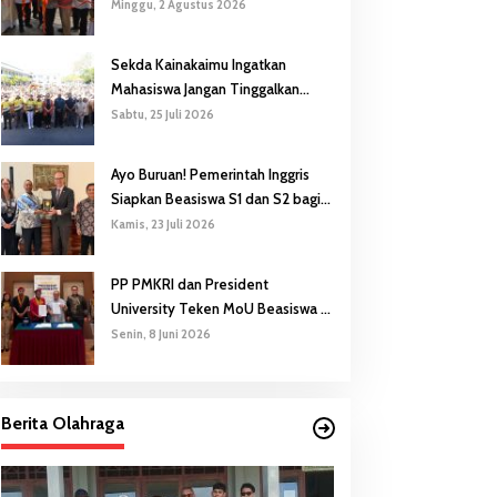
Gubernur Safanpo: Pentingnya
Minggu, 2 Agustus 2026
Pendidikan Karakter
Sekda Kainakaimu Ingatkan
Mahasiswa Jangan Tinggalkan
‘Noda-Madu’ di Lokasi KKN
Sabtu, 25 Juli 2026
Ayo Buruan! Pemerintah Inggris
Siapkan Beasiswa S1 dan S2 bagi
Putra/Putri Papua Selatan
Kamis, 23 Juli 2026
PP PMKRI dan President
University Teken MoU Beasiswa S1
hingga S3
Senin, 8 Juni 2026
Berita Olahraga