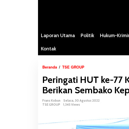
Laporan Utama
Politik
Hukum-Krimi
Kontak
Beranda
/
TSE GROUP
P
e
Peringati HUT ke-77
r
i
Berikan Sembako Kep
n
g
Frans Kobun
Selasa, 30 Agustus 2022
a
TSE GROUP
1,345 Views
t
i
H