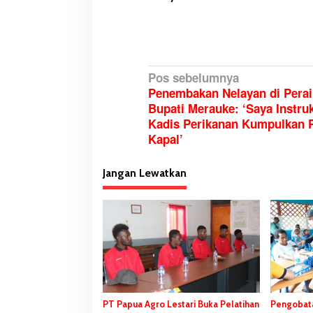
N
Pos sebelumnya
Penembakan Nelayan di Pera
a
Bupati Merauke: ‘Saya Instru
v
Kadis Perikanan Kumpulkan P
i
Kapal’
g
a
Jangan Lewatkan
s
i
p
o
s
PT Papua Agro Lestari Buka Pelatihan
Pengobata