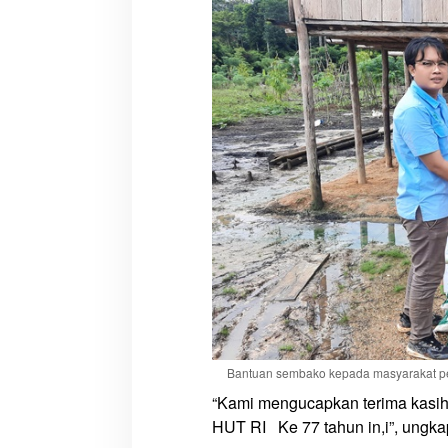
k
o
K
e
p
a
d
a
P
e
m
i
l
i
k
U
l
Bantuan sembako kepada masyarakat pem
a
“Kami mengucapkan terima kasih
y
HUT RI Ke 77 tahun in,i”, ungka
a