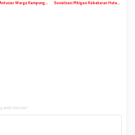
Antusias Warga Kampung
Sosialisasi Mitigasi Kebakaran Hutan
di Kampung Rawa Kasat, Antisipasi
Dampak El Nino
g wajib ditandai
*