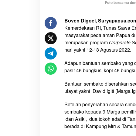
Foto bersama den
T
S
E
Boven Digoel, Suryapapua.co
G
Kemerdekaan RI, Tunas Sawa E
r
masyarakat pedalaman Papua di 
o
merupakan program
Corporate
S
u
hari yakni 12-13 Agustus 2022.
p
B
Adapun bantuan sembako yang dib
e
pasir 45 bungkus, kopi 45 bungku
r
i
Bantuan sembako diserahkan sec
k
ulayat yakni David Igiti (Marga I
a
n
Setelah penyerahan secara simb
S
sembako kepada 9 Marga pemilik
e
dan Asiki, dua tokoh adat di Ta
m
berada di Kampung Miri & Tamun
b
a