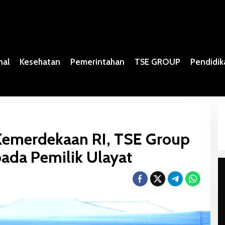
nal
Kesehatan
Pemerintahan
TSE GROUP
Pendidik
 Kemerdekaan RI, TSE Group
ada Pemilik Ulayat