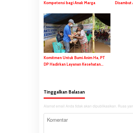
Kompetensi bagi Anak Marga
Disambut 
Butiptiri
Komitmen Untuk Bumi Anim Ha, PT
DP Hadirkan Layanan Kesehatan
Gratis dan Edukasi Konservasi di
Kampung Tagaepe
Tinggalkan Balasan
Alamat email Anda tidak akan dipublikasikan.
Ruas yan