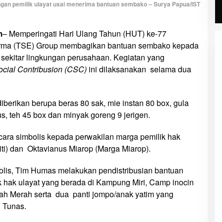
gan pemilik ulayat usai menerima bantuan sembako – Surya Papua/IST
m
– Memperingati Hari Ulang Tahun (HUT) ke-77
rma (TSE) Group membagikan bantuan sembako kepada
sekitar lingkungan perusahaan. Kegiatan yang
ocial Contribusion (CSC)
ini dilaksanakan selama dua
erikan berupa beras 80 sak, mie instan 80 box, gula
s, teh 45 box dan minyak goreng 9 jerigen.
ara simbolis kepada perwakilan marga pemilik hak
giti) dan Oktavianus Miarop (Marga Miarop).
olis, Tim Humas melakukan pendistribusian bantuan
 hak ulayat yang berada di Kampung Miri, Camp inocin
nah Merah serta dua panti jompo/anak yatim yang
 Tunas.