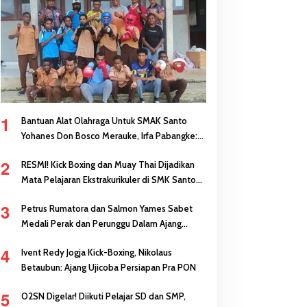
1
Bantuan Alat Olahraga Untuk SMAK Santo
Yohanes Don Bosco Merauke, Irfa Pabangke:
Masa Depan Bisa Dibangun Melalui Prestasi
2
RESMI! Kick Boxing dan Muay Thai Dijadikan
Mata Pelajaran Ekstrakurikuler di SMK Santo
Antonius Merauke
3
Petrus Rumatora dan Salmon Yames Sabet
Medali Perak dan Perunggu Dalam Ajang
FORNAS di NTB
4
Ivent Redy Jogja Kick-Boxing, Nikolaus
Betaubun: Ajang Ujicoba Persiapan Pra PON
5
O2SN Digelar! Diikuti Pelajar SD dan SMP,