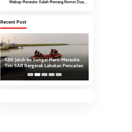
Wabup Merauke: Kalah Menang Nomor Dua,
Keberanian Anak Diutamakan
Recent Post
ABK Jatuh ke Sungai Maro-Merauke,
Dari Penancapan 
Tim SAR Bergerak Lakukan Pencarian
Sasi Adat Sebaga
PSN