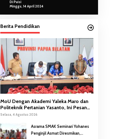
Di Puisi
Minggu, 14 April 2024
Berita Pendidikan
MoU Dengan Akademi Yaleka Maro dan
Politeknik Pertanian Yasanto, Ini Pesan
Gubernur Safanpo
Selasa, 4 Agustus 2026
Asrama SMAK Seminari Yohanes
Penginjil Asmat Diresmikan,