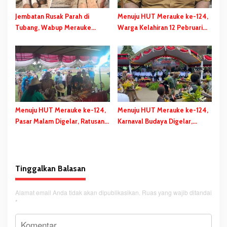
Jembatan Rusak Parah di
Menuju HUT Merauke ke-124,
Tubang, Wabup Merauke
Warga Kelahiran 12 Pebruari
Gerak Cepat dan Eksekusi
Akan Dapat Kado Spesial
Berikan Bantuan Dana
Perbaikan
Menuju HUT Merauke ke-124,
Menuju HUT Merauke ke-124,
Pasar Malam Digelar, Ratusan
Karnaval Budaya Digelar,
UMKM Berpartisipasi Dalam
Bupati Bladib Gebze: Cara
Bazar Kuliner
Lestarikan dan Promosi
Kekayaan Budaya
Tinggalkan Balasan
Alamat email Anda tidak akan dipublikasikan.
Ruas yang wajib ditandai
*