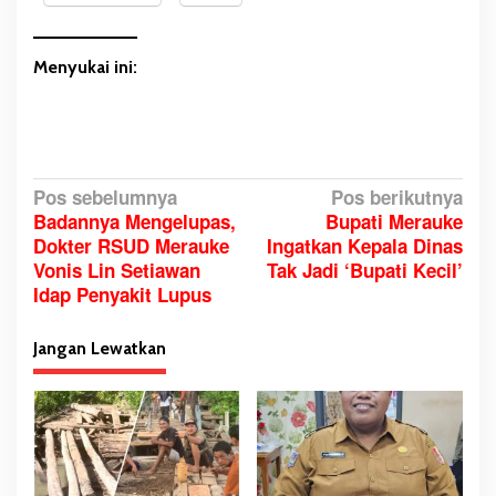
o
n
j
Menyukai ini:
o
b
k
a
n
N
Pos sebelumnya
Pos berikutnya
Badannya Mengelupas,
Bupati Merauke
a
Dokter RSUD Merauke
Ingatkan Kepala Dinas
v
Vonis Lin Setiawan
Tak Jadi ‘Bupati Kecil’
i
Idap Penyakit Lupus
g
a
Jangan Lewatkan
s
i
p
o
s