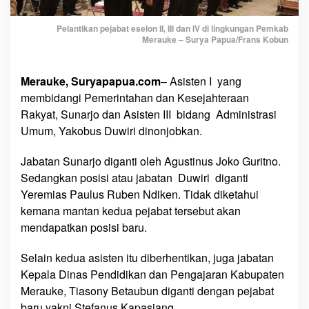
d
I
Pelantikan pejabat eselon II, III dan IV di lingkungan Pemkab
I
Merauke – Surya Papua/Frans Kobun
I
,
A
Merauke, Suryapapua.com
– Asisten I yang
s
membidangi Pemerintahan dan Kesejahteraan
i
Rakyat, Sunarjo dan Asisten III bidang Administrasi
s
Umum, Yakobus Duwiri dinonjobkan.
t
e
Jabatan Sunarjo diganti oleh Agustinus Joko Guritno.
n
Sedangkan posisi atau jabatan Duwiri diganti
I
Yeremias Paulus Ruben Ndiken. Tidak diketahui
d
kemana mantan kedua pejabat tersebut akan
a
mendapatkan posisi baru.
n
A
Selain kedua asisten itu diberhentikan, juga jabatan
s
Kepala Dinas Pendidikan dan Pengajaran Kabupaten
i
Merauke, Tiasony Betaubun diganti dengan pejabat
s
t
baru yakni Stefanus Kapasiang.