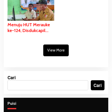
Kekayaan Budaya
Menuju HUT Merauke
ke-124, Disdukcapil
Fokus Pelayanan Akte
Kelahiran dan KIA di
Tiga Sekolah
View More
Cari
Cari
Puisi