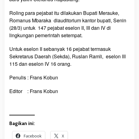
e
n
Roling para pejabat itu dilakukan Bupati Merauke,
I
Romanus Mbaraka diauditorium kantor bupati, Senin
I
(28/3) untuk 147 pejabat eselon II, III dan IV di
I
lingkungan pemerintah setempat.
S
e
Untuk eselon II sebanyak 16 pejabat termasuk
t
Sekretarus Daerah (Sekda), Ruslan Ramli, eselon III
d
115 dan eselon IV 16 orang.
a
M
Penulis : Frans Kobun
e
r
Editor : Frans Kobun
a
u
k
e
D
Bagikan ini:
i
n
Facebook
X