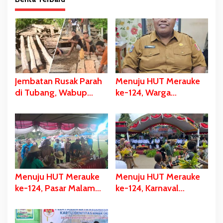
Jembatan Rusak Parah
Menuju HUT Merauke
di Tubang, Wabup
ke-124, Warga
Merauke Gerak Cepat
Kelahiran 12 Pebruari
dan Eksekusi Berikan
Akan Dapat Kado
Bantuan Dana
Spesial
Perbaikan
Menuju HUT Merauke
Menuju HUT Merauke
ke-124, Pasar Malam
ke-124, Karnaval
Digelar, Ratusan UMKM
Budaya Digelar, Bupati
Berpartisipasi Dalam
Bladib Gebze: Cara
Bazar Kuliner
Lestarikan dan Promosi