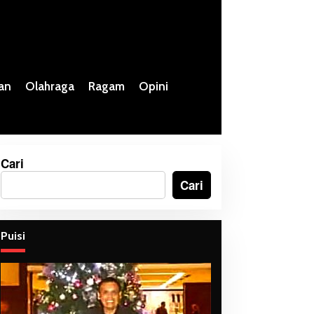
an
Olahraga
Ragam
Opini
Cari
Cari
Puisi