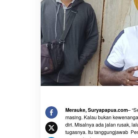
o
k
s
i
,
T
a
k
B
e
r
l
e
b
i
h
Merauke, Suryapapua.com
– “S
a
masing. Kalau bukan kewenangan
n
P
diri. Misalnya ada jalan rusak, la
r
tugasnya. Itu tanggungjawab P
o