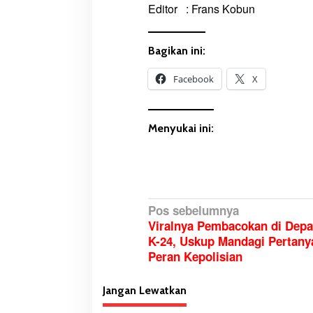
Editor : Frans Kobun
Bagikan ini:
Facebook
X
Menyukai ini:
N
Pos sebelumnya
Viralnya Pembacokan di Depa
a
K-24, Uskup Mandagi Pertany
v
Peran Kepolisian
i
g
Jangan Lewatkan
a