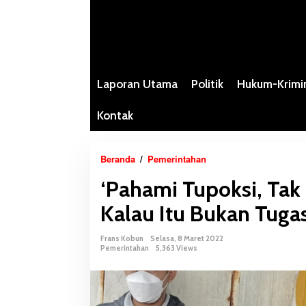
Laporan Utama
Politik
Hukum-Krimi
Kontak
Beranda
/
Pemerintahan
‘
P
‘Pahami Tupoksi, Tak 
a
h
Kalau Itu Bukan Tuga
a
m
Frans Kobun
Selasa, 8 Maret 2022
i
Pemerintahan
5,363 Views
T
u
p