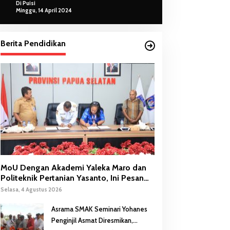
Di Puisi
Minggu, 14 April 2024
Berita Pendidikan
MoU Dengan Akademi Yaleka Maro dan
Politeknik Pertanian Yasanto, Ini Pesan
Gubernur Safanpo
Selasa, 4 Agustus 2026
Asrama SMAK Seminari Yohanes
Penginjil Asmat Diresmikan,