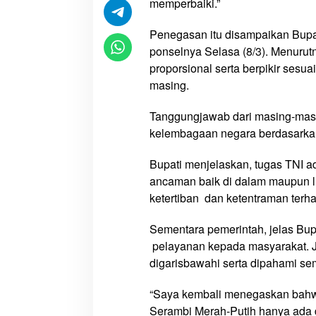
memperbaiki.”
m
o
Penegasan itu disampaikan Bupa
s
ponselnya Selasa (8/3). Menurut
i
proporsional serta berpikir sesu
D
masing.
i
r
Tanggungjawab dari masing-masing
i
kelembagaan negara berdasarkan
,
K
Bupati menjelaskan, tugas TNI 
a
ancaman baik di dalam maupun l
l
ketertiban dan ketentraman terh
a
u
Sementara pemerintah, jelas B
I
pelayanan kepada masyarakat. J
t
digarisbawahi serta dipahami se
u
B
“Saya kembali menegaskan bahwa
u
k
Serambi Merah-Putih hanya ada d