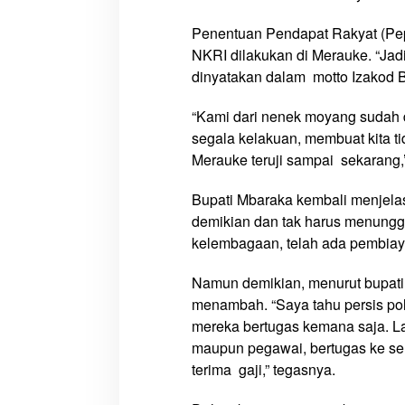
a
n
Penentuan Pendapat Rakyat (Pepe
T
NKRI dilakukan di Merauke. “Jadi 
u
dinyatakan dalam motto Izakod B
g
a
“Kami dari nenek moyang sudah 
s
segala kelakuan, membuat kita ti
m
Merauke teruji sampai sekarang,’
u
,
Bupati Mbaraka kembali menjelask
T
demikian dan tak harus menunggu
a
kelembagaan, telah ada pembia
k
P
Namun demikian, menurut bupati,
e
menambah. “Saya tahu persis pol
r
mereka bertugas kemana saja. La
l
maupun pegawai, bertugas ke sel
u
terima gaji,” tegasnya.
D
o