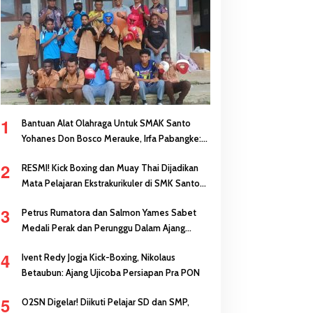
1
Bantuan Alat Olahraga Untuk SMAK Santo
Yohanes Don Bosco Merauke, Irfa Pabangke:
Masa Depan Bisa Dibangun Melalui Prestasi
2
RESMI! Kick Boxing dan Muay Thai Dijadikan
Mata Pelajaran Ekstrakurikuler di SMK Santo
Antonius Merauke
3
Petrus Rumatora dan Salmon Yames Sabet
Medali Perak dan Perunggu Dalam Ajang
FORNAS di NTB
4
Ivent Redy Jogja Kick-Boxing, Nikolaus
Betaubun: Ajang Ujicoba Persiapan Pra PON
5
O2SN Digelar! Diikuti Pelajar SD dan SMP,