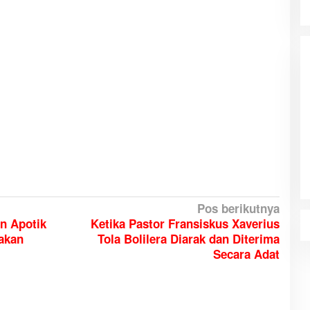
HUT ke-81 Kemerdekaan RI, Stadion
Katalpal Dijadikan Tempat
Pengibaran Bendera Merah Putih
Pos berikutnya
n Apotik
Ketika Pastor Fransiskus Xaverius
akan
Tola Bolilera Diarak dan Diterima
Secara Adat