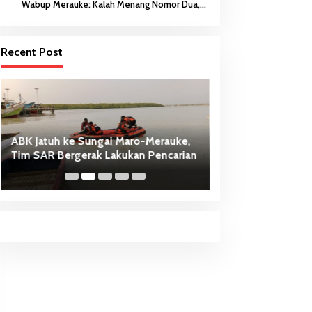
Wabup Merauke: Kalah Menang Nomor Dua,
Keberanian Anak Diutamakan
Recent Post
ABK Jatuh ke Sungai Maro-Merauke,
Dari Penancapan 
Tim SAR Bergerak Lakukan Pencarian
Sasi Adat Sebaga
PSN