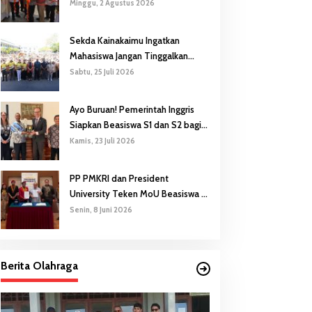
Gubernur Safanpo: Pentingnya
Minggu, 2 Agustus 2026
Pendidikan Karakter
Sekda Kainakaimu Ingatkan
Mahasiswa Jangan Tinggalkan
‘Noda-Madu’ di Lokasi KKN
Sabtu, 25 Juli 2026
Ayo Buruan! Pemerintah Inggris
Siapkan Beasiswa S1 dan S2 bagi
Putra/Putri Papua Selatan
Kamis, 23 Juli 2026
PP PMKRI dan President
University Teken MoU Beasiswa S1
hingga S3
Senin, 8 Juni 2026
Berita Olahraga