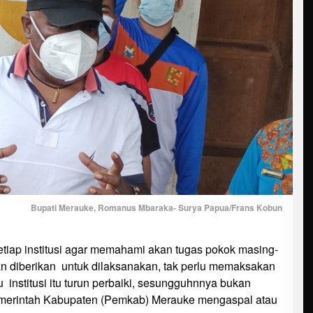
Bupati Merauke, Romanus Mbaraka- Surya Papua/Frans Kobun
etiap institusi agar memahami akan tugas pokok masing-
 diberikan untuk dilaksanakan, tak perlu memaksakan
lu institusi itu turun perbaiki, sesungguhnnya bukan
emerintah Kabupaten (Pemkab) Merauke mengaspal atau