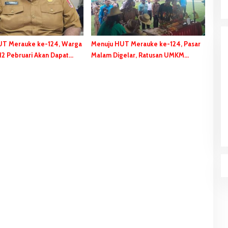
UT Merauke ke-124, Warga
Menuju HUT Merauke ke-124, Pasar
 12 Pebruari Akan Dapat
Malam Digelar, Ratusan UMKM
ial
Berpartisipasi Dalam Bazar Kuliner
kaan RI, Stadion
ABK Jatuh ke Sungai Maro-Merauke,
Tim SAR Bergerak Lakukan Pencarian
a Merah Putih