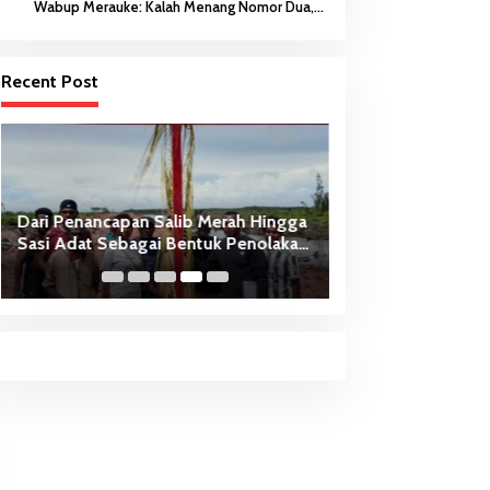
Wabup Merauke: Kalah Menang Nomor Dua,
Keberanian Anak Diutamakan
Recent Post
Dari Penancapan Salib Merah Hingga
NYATA Dibuat! Pe
Sasi Adat Sebagai Bentuk Penolakan
Berikan Sumbang
PSN
Pembangunan Gerej
Theresia Buti-Mer