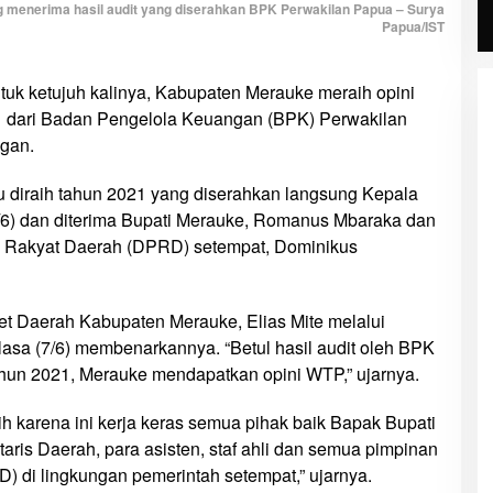
menerima hasil audit yang diserahkan BPK Perwakilan Papua – Surya
Papua/IST
tuk ketujuh kalinya, Kabupaten Merauke meraih opini
 dari Badan Pengelola Keuangan (BPK) Perwakilan
gan.
au diraih tahun 2021 yang diserahkan langsung Kepala
6) dan diterima Bupati Merauke, Romanus Mbaraka dan
n Rakyat Daerah (DPRD) setempat, Dominikus
 Daerah Kabupaten Merauke, Elias Mite melalui
asa (7/6) membenarkannya. “Betul hasil audit oleh BPK
un 2021, Merauke mendapatkan opini WTP,” ujarnya.
ih karena ini kerja keras semua pihak baik Bapak Bupati
aris Daerah, para asisten, staf ahli dan semua pimpinan
) di lingkungan pemerintah setempat,” ujarnya.