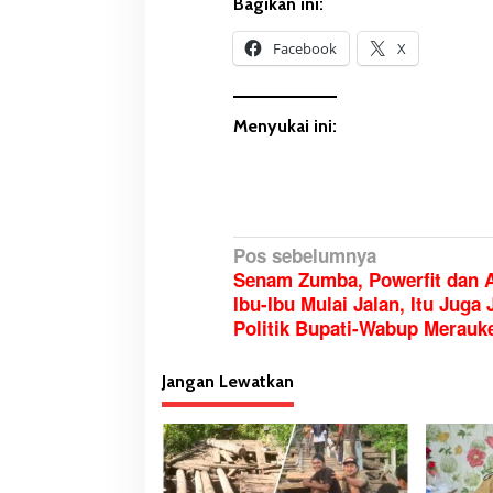
Bagikan ini:
Facebook
X
Menyukai ini:
N
Pos sebelumnya
Senam Zumba, Powerfit dan 
a
Ibu-Ibu Mulai Jalan, Itu Juga 
v
Politik Bupati-Wabup Merauk
i
g
Jangan Lewatkan
a
s
i
p