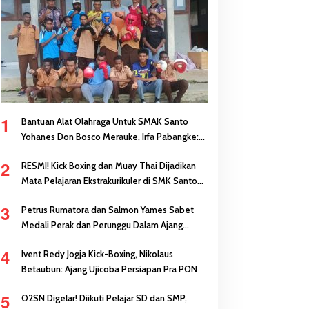
1
Bantuan Alat Olahraga Untuk SMAK Santo
Yohanes Don Bosco Merauke, Irfa Pabangke:
Masa Depan Bisa Dibangun Melalui Prestasi
2
RESMI! Kick Boxing dan Muay Thai Dijadikan
Mata Pelajaran Ekstrakurikuler di SMK Santo
Antonius Merauke
3
Petrus Rumatora dan Salmon Yames Sabet
Medali Perak dan Perunggu Dalam Ajang
FORNAS di NTB
4
Ivent Redy Jogja Kick-Boxing, Nikolaus
Betaubun: Ajang Ujicoba Persiapan Pra PON
5
O2SN Digelar! Diikuti Pelajar SD dan SMP,