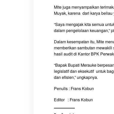
0
Mite juga menyampaikan terima
2
Muyak, karena dari karya beliau
1
“Saya mengajak kita semua untu
dalam pengelolaan keuangan,” pi
Dalam kesempatan itu, Mite me
memberikan sambutan mewakili 
hasil audit di Kantor BPK Perwak
“Bapak Bupati Merauke berpesan a
legislatif dan eksekutif untuk b
dan efisien,” ungkapnya.
Penulis : Frans Kobun
Editor : Frans Kobun