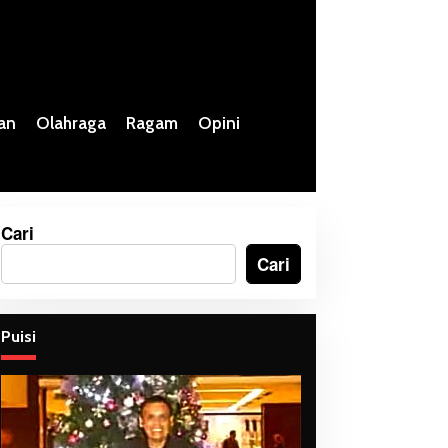
an
Olahraga
Ragam
Opini
Cari
Cari
Puisi