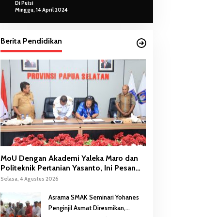
Di Puisi
Minggu, 14 April 2024
Berita Pendidikan
MoU Dengan Akademi Yaleka Maro dan
Politeknik Pertanian Yasanto, Ini Pesan
Gubernur Safanpo
Selasa, 4 Agustus 2026
Asrama SMAK Seminari Yohanes
Penginjil Asmat Diresmikan,