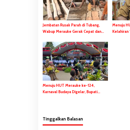
o
s
Jembatan Rusak Parah di Tubang,
Menuju H
Wabup Merauke Gerak Cepat dan
Kelahiran
Eksekusi Berikan Bantuan Dana
Kado Spes
Perbaikan
Belajar Seru dan Menyenangkan
HUT ke-81 Kemerde
Bersama TSE Group
Katalpal Dijadikan Tempat
Pengibaran Bender
Menuju HUT Merauke ke-124,
Karnaval Budaya Digelar, Bupati
Bladib Gebze: Cara Lestarikan dan
Promosi Kekayaan Budaya
Tinggalkan Balasan