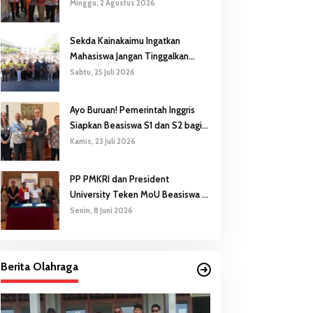
Gubernur Safanpo: Pentingnya
Minggu, 2 Agustus 2026
Pendidikan Karakter
Sekda Kainakaimu Ingatkan
Mahasiswa Jangan Tinggalkan
‘Noda-Madu’ di Lokasi KKN
Sabtu, 25 Juli 2026
Ayo Buruan! Pemerintah Inggris
Siapkan Beasiswa S1 dan S2 bagi
Putra/Putri Papua Selatan
Kamis, 23 Juli 2026
PP PMKRI dan President
University Teken MoU Beasiswa S1
hingga S3
Senin, 8 Juni 2026
Berita Olahraga