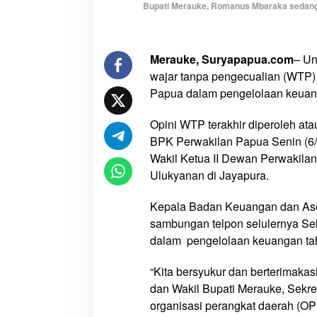
Bupati Merauke, Romanus Mbaraka sedang 
P
e
n
Merauke, Suryapapua.com
– Un
g
wajar tanpa pengecualian (WTP)
e
l
Papua dalam pengelolaan keuan
o
l
Opini WTP terakhir diperoleh at
a
BPK Perwakilan Papua Senin (6/
a
Wakil Ketua II Dewan Perwakila
n
Ulukyanan di Jayapura.
K
e
Kepala Badan Keuangan dan Aset
u
sambungan telpon selulernya Sel
a
dalam pengelolaan keuangan tah
n
g
“Kita bersyukur dan berterimakas
a
dan Wakil Bupati Merauke, Sekret
n
organisasi perangkat daerah (OPD
2