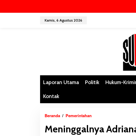
L
Kamis, 6 Agustus 2026
e
w
a
t
i
k
e
k
o
n
Laporan Utama
Politik
Hukum-Krimi
t
e
Kontak
n
Beranda
/
Pemerintahan
M
e
Meninggalnya Adrian
n
i