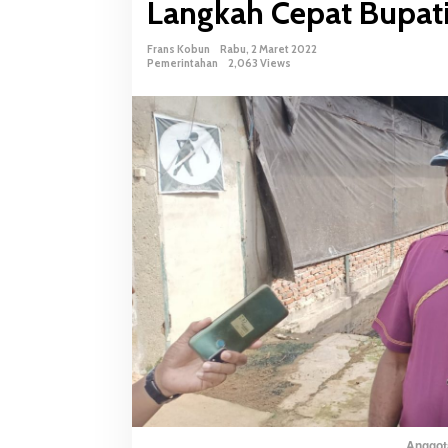
Langkah Cepat Bupat
n
g
Frans Kobun
Rabu, 2 Maret 2022
g
Pemerintahan
2,063 Views
a
l
n
y
a
A
d
r
i
a
n
a
M
a
h
u
z
Anggot