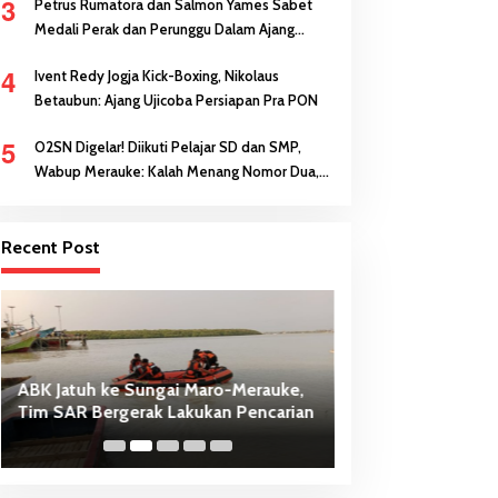
3
Petrus Rumatora dan Salmon Yames Sabet
Medali Perak dan Perunggu Dalam Ajang
FORNAS di NTB
4
Ivent Redy Jogja Kick-Boxing, Nikolaus
Betaubun: Ajang Ujicoba Persiapan Pra PON
5
O2SN Digelar! Diikuti Pelajar SD dan SMP,
Wabup Merauke: Kalah Menang Nomor Dua,
Keberanian Anak Diutamakan
Recent Post
ABK Jatuh ke Sungai Maro-Merauke,
Dari Penancapan 
Tim SAR Bergerak Lakukan Pencarian
Sasi Adat Sebaga
PSN