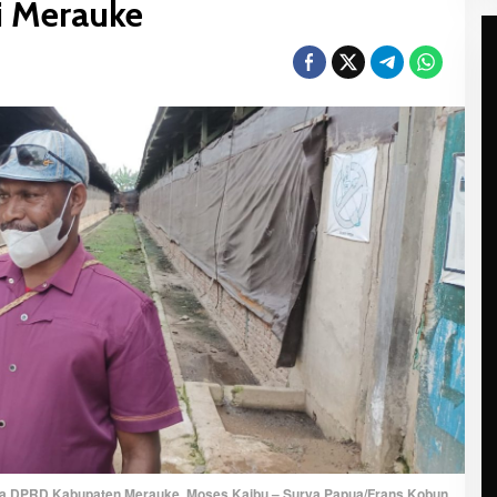
i Merauke
a DPRD Kabupaten Merauke, Moses Kaibu – Surya Papua/Frans Kobun