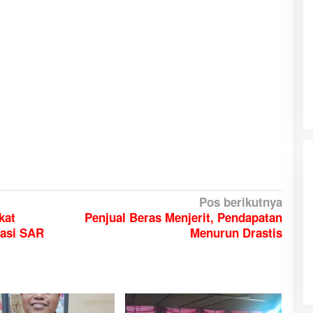
Pos berikutnya
kat
Penjual Beras Menjerit, Pendapatan
rasi SAR
Menurun Drastis
HUT ke-81 Kemerdekaan RI, Stadion
Katalpal Dijadikan Tempat
Pengibaran Bendera Merah Putih