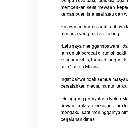
Dengan evaluasi, jelas dia, agar
a
memberikan keistimewaan kepad
h
kemampuan finansial atau dari wa
C
e
Pelayanan harus seadil-adilnya
p
manusia yang harus ditolong.
a
t
“Lalu saya menggarisbawahi tida
B
u
lain untuk berobat di rumah saki
p
keadaan kritis, harus ditangani t
a
saja,” saran Moses.
t
i
Ingat bahwa tidak semua masyara
M
persalahkan medis, namun terkait
e
r
Disinggung pernyataan Ketua Ma
a
dewan, lantaran terkesan diam 
u
mengaku, saat meninggalnya a
k
perjalanan dinas.
e