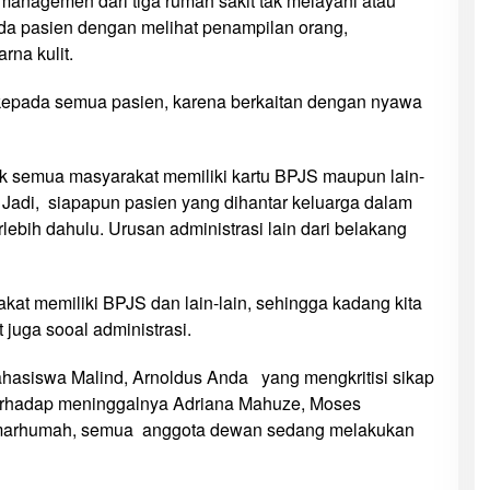
 managemen dari tiga rumah sakit tak melayani atau
a pasien dengan melihat penampilan orang,
rna kulit.
 kepada semua pasien, karena berkaitan dengan nyawa
k semua masyarakat memiliki kartu BPJS maupun lain-
t. Jadi, siapapun pasien yang dihantar keluarga dalam
erlebih dahulu. Urusan administrasi lain dari belakang
kat memiliki BPJS dan lain-lain, sehingga kadang kita
 juga sooal administrasi.
hasiswa Malind, Arnoldus Anda yang mengkritisi sikap
terhadap meninggalnya Adriana Mahuze, Moses
lmarhumah, semua anggota dewan sedang melakukan