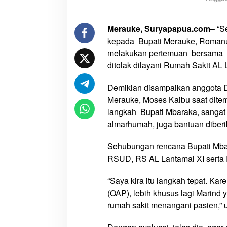
e
,
Merauke, Suryapapua.com
– “S
D
kepada Bupati Merauke, Romanu
P
R
melakukan pertemuan bersama k
D
ditolak dilayani Rumah Sakit AL 
A
p
Demikian disampaikan anggota 
r
Merauke, Moses Kaibu saat ditem
e
langkah Bupati Mbaraka, sangat 
s
almarhumah, juga bantuan diberi
i
a
Sehubungan rencana Bupati Mbar
s
RSUD, RS AL Lantamal XI sert
i
L
“Saya kira itu langkah tepat. K
a
(OAP), lebih khusus lagi Marind
n
rumah sakit menangani pasien,” u
g
k