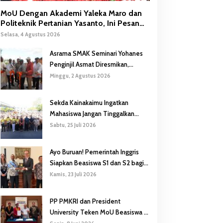
MoU Dengan Akademi Yaleka Maro dan
Politeknik Pertanian Yasanto, Ini Pesan
Gubernur Safanpo
Selasa, 4 Agustus 2026
Asrama SMAK Seminari Yohanes
Penginjil Asmat Diresmikan,
Gubernur Safanpo: Pentingnya
Minggu, 2 Agustus 2026
Pendidikan Karakter
Sekda Kainakaimu Ingatkan
Mahasiswa Jangan Tinggalkan
‘Noda-Madu’ di Lokasi KKN
Sabtu, 25 Juli 2026
Ayo Buruan! Pemerintah Inggris
Siapkan Beasiswa S1 dan S2 bagi
Putra/Putri Papua Selatan
Kamis, 23 Juli 2026
PP PMKRI dan President
University Teken MoU Beasiswa S1
hingga S3