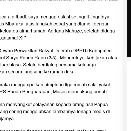
ecara pribadi, saya mengapresiasi setinggit-tingginya
s Mbaraka atas langkah cepat yang diambil dengan
eluarga almarhumah, Adriana Mahuze, setelah diduga
Lantamal XI.”
Dewan Perwakilan Rakyat Daerah (DPRD) Kabupaten
ui Surya Papua Rabu (2/3). Menurutnya, kebijakan atau
luar biasa. Selain berdialog bersama keluarga
kan secara langsung ke rumah duka.
aka mengumpulkan pimpinan tiga rumah sakit yakni
a RS Bunda Pengharapan, Moses mendukung penuh.
arena menyangkut pelayanan kepada orang asli Papua
 yang sering mengeluhkan lambannya tenaga medis di
jarnya.