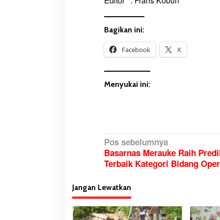
Editor : Frans Kobun
Bagikan ini:
Facebook
X
Menyukai ini:
N
Pos sebelumnya
Basarnas Merauke Raih Predi
a
Terbaik Kategori Bidang Ope
v
i
Jangan Lewatkan
g
a
s