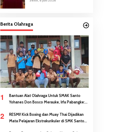
Senin, 8 Juni 2026
Berita Olahraga
1
Bantuan Alat Olahraga Untuk SMAK Santo
Yohanes Don Bosco Merauke, Irfa Pabangke:
Masa Depan Bisa Dibangun Melalui Prestasi
2
RESMI! Kick Boxing dan Muay Thai Dijadikan
Mata Pelajaran Ekstrakurikuler di SMK Santo
Antonius Merauke