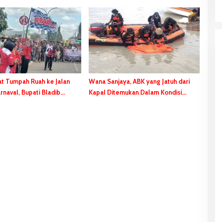
t Tumpah Ruah ke Jalan
Wana Sanjaya, ABK yang Jatuh dari
naval, Bupati Bladib
Kapal Ditemukan Dalam Kondisi
ngan Lupakan Identitas
Meninggal Dunia