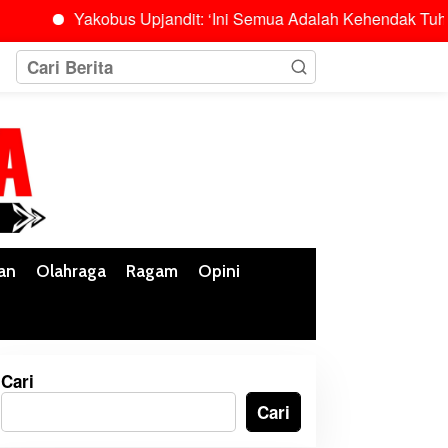
Yakobus Upjandit: ‘Ini Semua Adalah Kehendak Tuhan’
an
Olahraga
Ragam
Opini
Cari
Cari