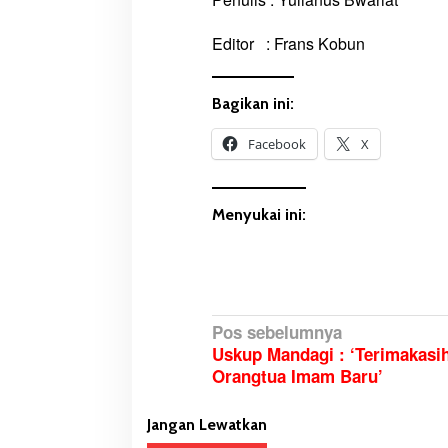
A
n
Editor : Frans Kobun
t
i
g
Bagikan ini:
e
n
Facebook
X
S
a
a
Menyukai ini:
t
N
a
i
k
N
Pos sebelumnya
P
Uskup Mandagi : ‘Terimakasi
a
e
Orangtua Imam Baru’
s
v
a
i
w
Jangan Lewatkan
g
a