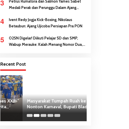
3
Petrus Rumatora dan Salmon Yames Sabet
Medali Perak dan Perunggu Dalam Ajang
FORNAS di NTB
4
Ivent Redy Jogja Kick-Boxing, Nikolaus
Betaubun: Ajang Ujicoba Persiapan Pra PON
5
O2SN Digelar! Diikuti Pelajar SD dan SMP,
Wabup Merauke: Kalah Menang Nomor Dua,
Keberanian Anak Diutamakan
Recent Post
Masyarakat Tumpah Ruah ke Jalan
Wana Sanjaya, ABK
Nonton Karnaval, Bupati Bladib
Kapal Ditemukan 
Gebze: Jangan Lupakan Identitas
Meninggal Dunia