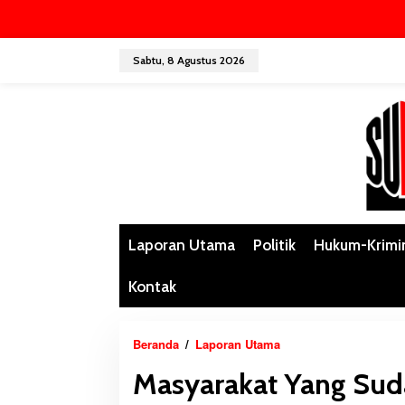
L
Sabtu, 8 Agustus 2026
e
w
a
t
i
k
e
k
o
n
Laporan Utama
Politik
Hukum-Krimi
t
e
Kontak
n
Beranda
/
Laporan Utama
M
a
Masyarakat Yang Sudah
s
y