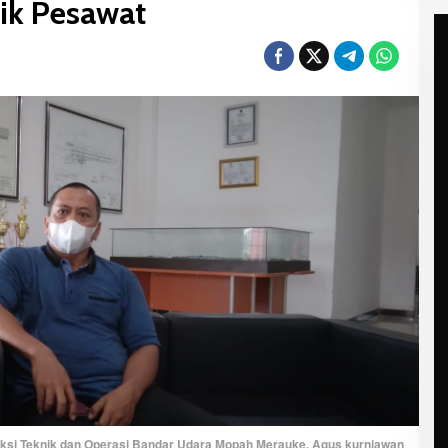
aik Pesawat
ksi Teknik dan Operasi Bandar Udara Mopah Merauke, Agus kurniawan