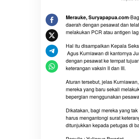
s
i
Merauke, Suryapapua.com
-Bag
n
daerah dengan pesawat dan telah 
I
I
melakukan PCR atau antigen lagi
d
a
Hal itu disampaikan Kepala Sek
n
Agus Kurniawan di kantornya Jum
I
dengan pesawat ke tempat tujua
I
keterangan vaksin II dan III.
I
,
Aturan tersebut, jelas Kurniawan
T
mereka yang baru sekali melakuka
a
bepergian menggunakan pesawa
k
P
Dikatakan, bagi mereka yang tak 
e
harus mengantongi surat keterang
r
ditunjukkan kepada petugas di ba
l
u
Penulis : Yulianus Bwariat