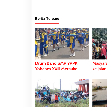
Berita Terbaru
Drum Band SMP YPPK
Masyar
Yohanes XXIII Merauke
ke Jala
Memukau dan Menyita
Bupati 
Perhatian Berbagai
Lupakan
Kalangan