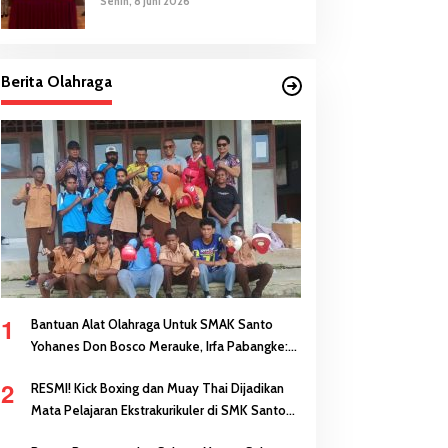
Senin, 8 Juni 2026
Berita Olahraga
1
Bantuan Alat Olahraga Untuk SMAK Santo
Yohanes Don Bosco Merauke, Irfa Pabangke:
Masa Depan Bisa Dibangun Melalui Prestasi
2
RESMI! Kick Boxing dan Muay Thai Dijadikan
Mata Pelajaran Ekstrakurikuler di SMK Santo
Antonius Merauke