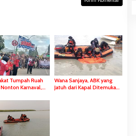
akat Tumpah Ruah
Wana Sanjaya, ABK yang
n Nonton Karnaval,
Jatuh dari Kapal Ditemukan
Bladib Gebze: Jangan
Dalam Kondisi Meninggal
 Identitas
Dunia