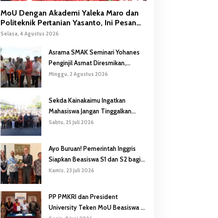
MoU Dengan Akademi Yaleka Maro dan
Politeknik Pertanian Yasanto, Ini Pesan
Gubernur Safanpo
Selasa, 4 Agustus 2026
Asrama SMAK Seminari Yohanes
Penginjil Asmat Diresmikan,
Gubernur Safanpo: Pentingnya
Minggu, 2 Agustus 2026
Pendidikan Karakter
Sekda Kainakaimu Ingatkan
Mahasiswa Jangan Tinggalkan
‘Noda-Madu’ di Lokasi KKN
Sabtu, 25 Juli 2026
Ayo Buruan! Pemerintah Inggris
Siapkan Beasiswa S1 dan S2 bagi
Putra/Putri Papua Selatan
Kamis, 23 Juli 2026
PP PMKRI dan President
University Teken MoU Beasiswa S1
hingga S3