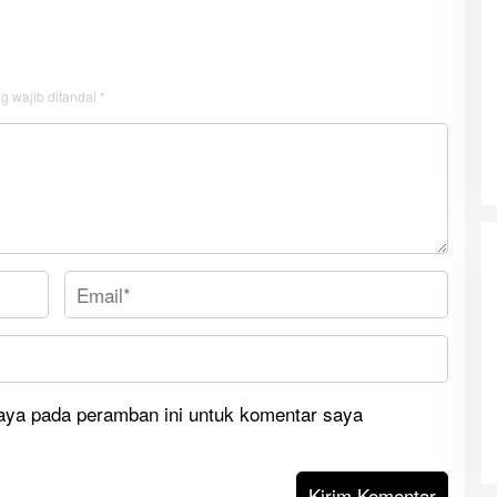
g wajib ditandai
*
Drum Band SMP YPPK Yohanes XXIII
aya pada peramban ini untuk komentar saya
Merauke Memukau dan Menyita
Perhatian Berbagai Kalangan