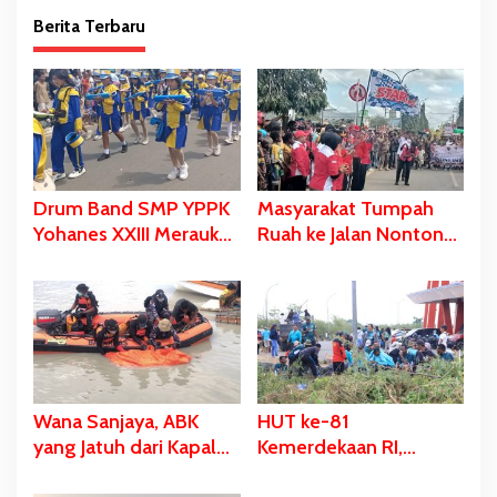
Berita Terbaru
Drum Band SMP YPPK
Masyarakat Tumpah
Yohanes XXIII Merauke
Ruah ke Jalan Nonton
Memukau dan Menyita
Karnaval, Bupati Bladib
Perhatian Berbagai
Gebze: Jangan Lupakan
Kalangan
Identitas
Wana Sanjaya, ABK
HUT ke-81
yang Jatuh dari Kapal
Kemerdekaan RI,
Ditemukan Dalam
Stadion Katalpal