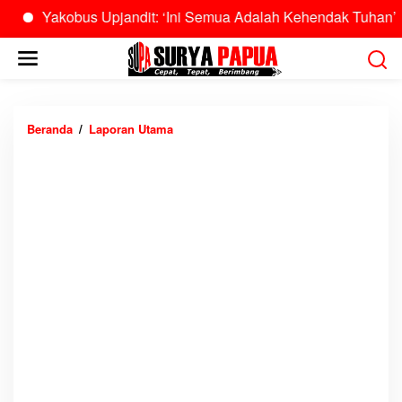
akobus Upjandit: ‘Ini Semua Adalah Kehendak Tuhan’
Bu
L
e
w
a
t
Beranda
/
Laporan Utama
K
i
M
k
K
e
a
k
l
o
i
n
m
t
a
e
s
n
0
4
B
e
r