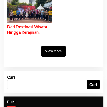
Gubernur Safanpo:
Pemerataan
Tahun ini Tuntas
Pembangunan Daerah
Dari Destinasi Wisata
Hingga Kerajinan
Masyarakat Papua
Selatan Dipromosikan
di Anjungan Sarinah
View More
Jakarta
Cari
Cari
Puisi