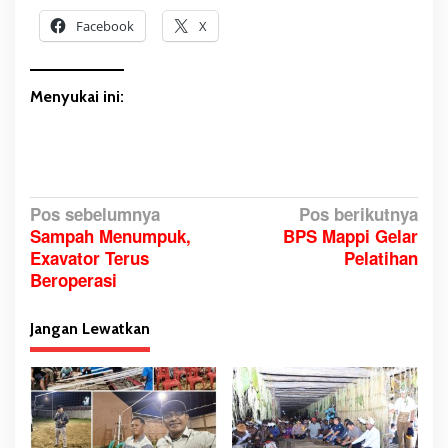
Facebook
X
Menyukai ini:
N
Pos sebelumnya
Pos berikutnya
Sampah Menumpuk,
BPS Mappi Gelar
a
Exavator Terus
Pelatihan
v
Beroperasi
i
g
Jangan Lewatkan
a
s
i
p