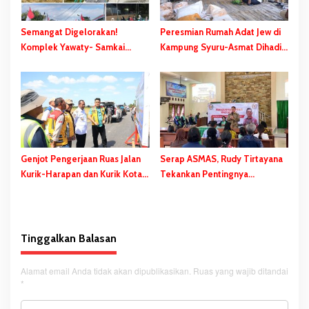
o
s
Semangat Digelorakan!
Peresmian Rumah Adat Jew di
Komplek Yawaty- Samkai
Kampung Syuru-Asmat Dihadiri
‘Didandani,’ Kepanitiaan HUT
Gubernur Safanpo
RI ke-81 Terbentuk, Sejumlah
Kegiatan Dihelat
Genjot Pengerjaan Ruas Jalan
Serap ASMAS, Rudy Tirtayana
Kurik-Harapan dan Kurik Kota-
Tekankan Pentingnya
Rawa Sari, Gubernur Safanpo:
Percepatan dan Pemerataan
Tahun ini Tuntas
Pembangunan Daerah
Tinggalkan Balasan
Alamat email Anda tidak akan dipublikasikan.
Ruas yang wajib ditandai
*