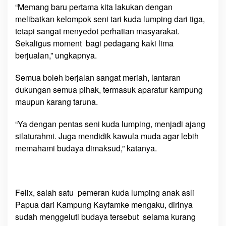
a
“Memang baru pertama kita lakukan dengan
k
melibatkan kelompok seni tari kuda lumping dari tiga,
y
tetapi sangat menyedot perhatian masyarakat.
a
Sekaligus moment bagi pedagang kaki lima
t
berjualan,” ungkapnya.
Semua boleh berjalan sangat meriah, lantaran
dukungan semua pihak, termasuk aparatur kampung
maupun karang taruna.
“Ya dengan pentas seni kuda lumping, menjadi ajang
silaturahmi. Juga mendidik kawula muda agar lebih
memahami budaya dimaksud,” katanya.
Felix, salah satu pemeran kuda lumping anak asli
Papua dari Kampung Kayfamke mengaku, dirinya
sudah menggeluti budaya tersebut selama kurang