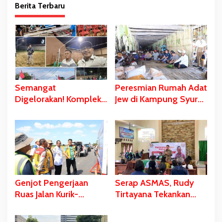
Berita Terbaru
Semangat
Peresmian Rumah Adat
Digelorakan! Komplek
Jew di Kampung Syuru-
Yawaty- Samkai
Asmat Dihadiri
‘Didandani,’
Gubernur Safanpo
Kepanitiaan HUT RI ke-
81 Terbentuk,
Sejumlah Kegiatan
Dihelat
Genjot Pengerjaan
Serap ASMAS, Rudy
Ruas Jalan Kurik-
Tirtayana Tekankan
Harapan dan Kurik
Pentingnya
Kota-Rawa Sari,
Percepatan dan