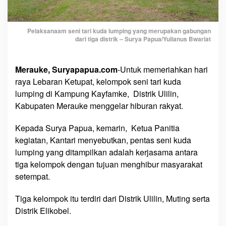
D
i
s
Pelaksanaam seni tari kuda lumping yang merupakan gabungan
dari tiga distrik – Surya Papua/Yulianus Bwariat
t
r
i
Merauke, Suryapapua.com
-Untuk memeriahkan hari
k
raya Lebaran Ketupat, kelompok seni tari kuda
G
lumping di Kampung Kayfamke, Distrik Ulilin,
e
Kabupaten Merauke menggelar hiburan rakyat.
l
a
Kepada Surya Papua, kemarin, Ketua Panitia
r
kegiatan, Kantari menyebutkan, pentas seni kuda
H
lumping yang ditampilkan adalah kerjasama antara
i
tiga kelompok dengan tujuan menghibur masyarakat
b
u
setempat.
r
a
Tiga kelompok itu terdiri dari Distrik Ulilin, Muting serta
n
Distrik Elikobel.
R