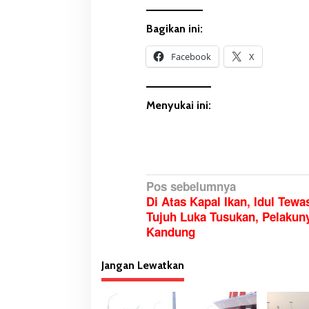
Bagikan ini:
Facebook
X
Menyukai ini:
N
Pos sebelumnya
Di Atas Kapal Ikan, Idul Tew
a
Tujuh Luka Tusukan, Pelakun
v
Kandung
i
g
Jangan Lewatkan
a
s