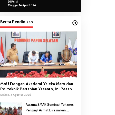
Di Puisi
Minggu, 14 April 2024
Berita Pendidikan
MoU Dengan Akademi Yaleka Maro dan
Politeknik Pertanian Yasanto, Ini Pesan
Gubernur Safanpo
Selasa, 4 Agustus 2026
Asrama SMAK Seminari Yohanes
Penginjil Asmat Diresmikan,