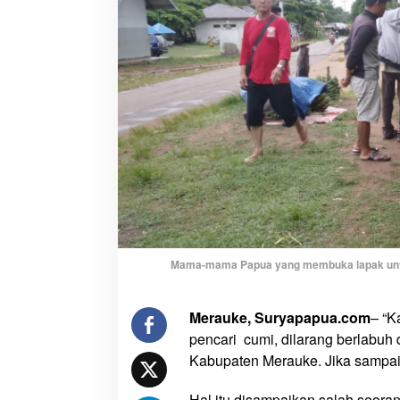
n
c
a
r
i
C
u
m
i
D
i
l
a
r
Mama-mama Papua yang membuka lapak untuk 
a
n
Merauke, Suryapapua.com
– “K
g
pencari cumi, dilarang berlabuh
M
a
Kabupaten Merauke. Jika sampai 
s
u
Hal itu disampaikan salah seo