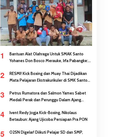
1
Bantuan Alat Olahraga Untuk SMAK Santo
Yohanes Don Bosco Merauke, Irfa Pabangke:
Masa Depan Bisa Dibangun Melalui Prestasi
2
RESMI! Kick Boxing dan Muay Thai Dijadikan
Mata Pelajaran Ekstrakurikuler di SMK Santo
Antonius Merauke
3
Petrus Rumatora dan Salmon Yames Sabet
Medali Perak dan Perunggu Dalam Ajang
FORNAS di NTB
4
Ivent Redy Jogja Kick-Boxing, Nikolaus
Betaubun: Ajang Ujicoba Persiapan Pra PON
5
O2SN Digelar! Diikuti Pelajar SD dan SMP,