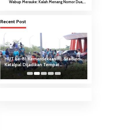
Wabup Merauke: Kalah Menang Nomor Dua,
Keberanian Anak Diutamakan
Recent Post
HUT ke-81 Kemerdekaan RI, Stadion
ABK Jatuh ke Sun
Katalpal Dijadikan Tempat
Tim SAR Bergerak
Pengibaran Bendera Merah Putih