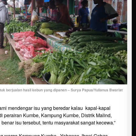
berjualan hasil kebun yang dipanen – Surya Papua/Yulianus Bwariat
ami mendengar isu yang beredar kalau kapal-kapal
 di perairan Kumbe, Kampung Kumbe, Distrik Malind,
benar isu tersebut, tentu masyarakat sangat kecewa.”
rang warga Kampung Kumbe, Yohanes Jhoni Gebze