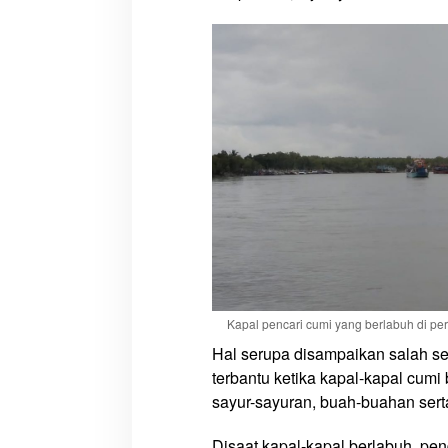
m
i
s
a
n
g
a
t
K
e
c
e
w
a
’
Kapal pencari cumi yang berlabuh di pe
Hal serupa disampaikan salah 
terbantu ketika kapal-kapal cumi
sayur-sayuran, buah-buahan serta 
Disaat kapal-kapal berlabuh, pe