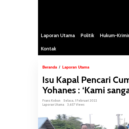
Laporan Utama
Politik
Hukum-Krimi
Kontak
Beranda
/
Laporan Utama
I
s
Isu Kapal Pencari Cu
u
K
Yohanes : ‘Kami sang
a
p
Frans Kobun
Selasa, 1 Februari 2022
a
Laporan Utama
3,657 Views
l
P
e