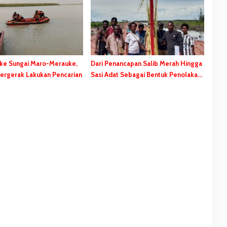
 ke Sungai Maro-Merauke,
Dari Penancapan Salib Merah Hingga
ergerak Lakukan Pencarian
Sasi Adat Sebagai Bentuk Penolakan
PSN