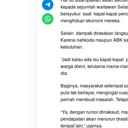
k
kepada sejumlah wartawan Selas
d
bersyukur saat kapal-kapal penca
i
menghidupi ekonomi mereka.
K
u
Selain dampak dirasakan langsu
m
Karena nahkoda maupun ABK kap
b
kebutuhan.
e
,
“Jadi kalau ada isu kapal-kapal
Y
warga disini, terutama mama-mam
o
dia.
h
a
Baginya, masyarakat setempat san
n
pula tak berlayar, mengingat cu
e
pernah membuat masalah. Tetapi
s
:
“Ya, dengan rumor dimaksud, masy
‘
pendapatan akan menurun drastis
K
a
tempat lain,” ujarnya.