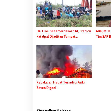
i
p
o
s
HUT ke-81 Kemerdekaan RI, Stadion
ABK Jatuh
Katalpal Dijadikan Tempat
Tim SAR B
Pengibaran Bendera Merah Putih
Kebakaran Hebat Terjadi di Asiki,
Boven Digoel
Tinggalkan Balasan