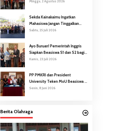
Gubernur Safanpo: Pentingnya
Minggu, 2 Agustus 2026
Pendidikan Karakter
Sekda Kainakaimu Ingatkan
Mahasiswa Jangan Tinggalkan
‘Noda-Madu’ di Lokasi KKN
Sabtu, 25 Juli 2026
Ayo Buruan! Pemerintah Inggris
Siapkan Beasiswa S1 dan S2 bagi
Putra/Putri Papua Selatan
Kamis, 23 Juli 2026
PP PMKRI dan President
University Teken MoU Beasiswa S1
hingga S3
Senin, 8 Juni 2026
Berita Olahraga