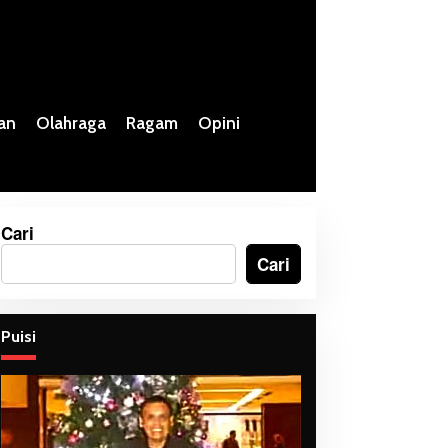
an
Olahraga
Ragam
Opini
Cari
Cari
Puisi