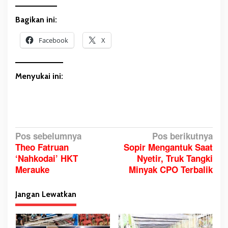
Bagikan ini:
Facebook
X
Menyukai ini:
N
Pos sebelumnya
Pos berikutnya
Theo Fatruan
Sopir Mengantuk Saat
a
‘Nahkodai’ HKT
Nyetir, Truk Tangki
v
Merauke
Minyak CPO Terbalik
i
g
Jangan Lewatkan
a
s