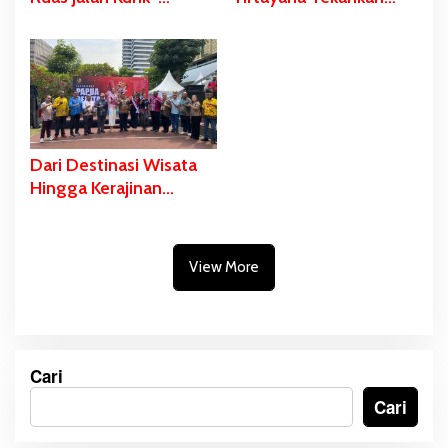
Harapan dan Kurik
Pentingnya
Kota-Rawa Sari,
Percepatan dan
Gubernur Safanpo:
Pemerataan
Tahun ini Tuntas
Pembangunan Daerah
Dari Destinasi Wisata
Hingga Kerajinan
Masyarakat Papua
Selatan Dipromosikan
di Anjungan Sarinah
View More
Jakarta
Cari
Cari