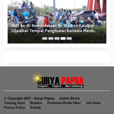
HUT ke-81 Kemerdekaan RI, Stadion Katalpal
A
Dijadikan Tempat Pengibaran Bendera Merah
B
Putih
© Copyright 2021 - Surya Papua
Indeks Berita
Tentang Kami
Redaksi
Pedoman Media Siber
Info Iklan
Privacy Policy
Kontak