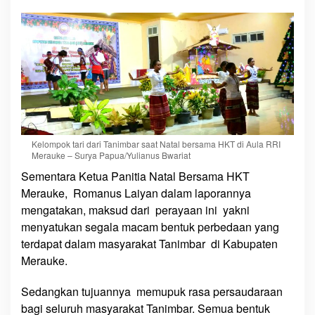
K
e
b
a
h
a
g
i
a
a
Kelompok tari dari Tanimbar saat Natal bersama HKT di Aula RRI
n
Merauke – Surya Papua/Yulianus Bwariat
Sementara Ketua Panitia Natal Bersama HKT
Merauke, Romanus Laiyan dalam laporannya
mengatakan, maksud dari perayaan ini yakni
menyatukan segala macam bentuk perbedaan yang
terdapat dalam masyarakat Tanimbar di Kabupaten
Merauke.
Sedangkan tujuannya memupuk rasa persaudaraan
bagi seluruh masyarakat Tanimbar. Semua bentuk