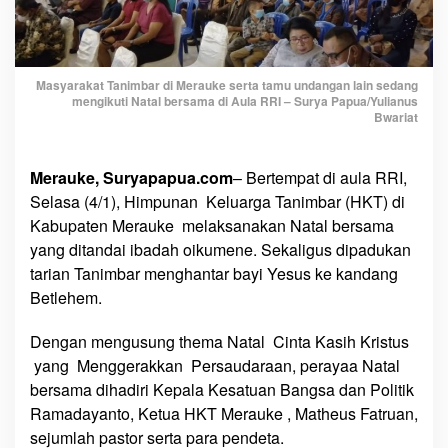
n
y
a
D
Masyarakat Tanimbar di Merauke serta tamu undangan lain sedang
mengikuti Natal bersama di Aula RRI – Surya Papua/Yulianus
a
Bwariat
l
a
m
Merauke, Suryapapua.com
– Bertempat di aula RRI,
K
Selasa (4/1), Himpunan Keluarga Tanimbar (HKT) di
r
Kabupaten Merauke melaksanakan Natal bersama
i
yang ditandai ibadah oikumene. Sekaligus dipadukan
s
tarian Tanimbar menghantar bayi Yesus ke kandang
t
Betlehem.
u
s
Dengan mengusung thema Natal Cinta Kasih Kristus
,
yang Menggerakkan Persaudaraan, perayaa Natal
O
bersama dihadiri Kepala Kesatuan Bangsa dan Politik
r
Ramadayanto, Ketua HKT Merauke , Matheus Fatruan,
a
sejumlah pastor serta para pendeta.
n