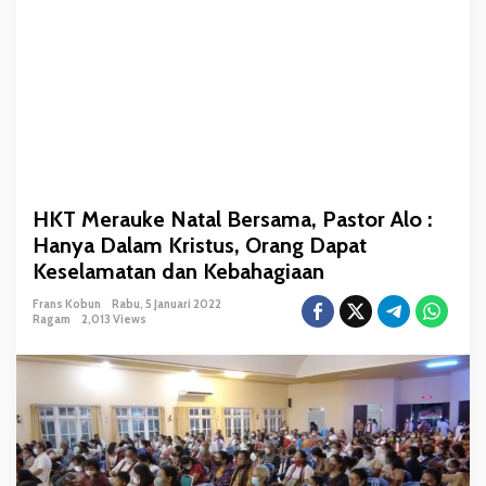
l
B
e
r
s
a
m
a
,
HKT Merauke Natal Bersama, Pastor Alo :
P
Hanya Dalam Kristus, Orang Dapat
a
s
Keselamatan dan Kebahagiaan
t
Frans Kobun
Rabu, 5 Januari 2022
o
Ragam
2,013 Views
r
A
l
o
:
H
a