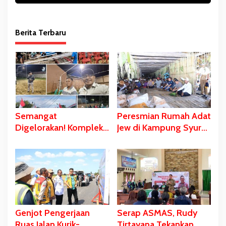
Berita Terbaru
Semangat
Peresmian Rumah Adat
Digelorakan! Komplek
Jew di Kampung Syuru-
Yawaty- Samkai
Asmat Dihadiri
‘Didandani,’
Gubernur Safanpo
Kepanitiaan HUT RI ke-
81 Terbentuk,
Sejumlah Kegiatan
Dihelat
Genjot Pengerjaan
Serap ASMAS, Rudy
Ruas Jalan Kurik-
Tirtayana Tekankan