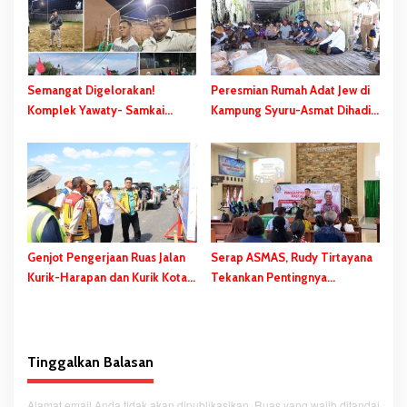
i
p
o
s
Semangat Digelorakan!
Peresmian Rumah Adat Jew di
Komplek Yawaty- Samkai
Kampung Syuru-Asmat Dihadiri
‘Didandani,’ Kepanitiaan HUT
Gubernur Safanpo
RI ke-81 Terbentuk, Sejumlah
Kegiatan Dihelat
Genjot Pengerjaan Ruas Jalan
Serap ASMAS, Rudy Tirtayana
Kurik-Harapan dan Kurik Kota-
Tekankan Pentingnya
Rawa Sari, Gubernur Safanpo:
Percepatan dan Pemerataan
Tahun ini Tuntas
Pembangunan Daerah
Tinggalkan Balasan
Alamat email Anda tidak akan dipublikasikan.
Ruas yang wajib ditandai