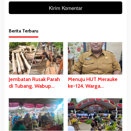
Berita Terbaru
Jembatan Rusak Parah
Menuju HUT Merauke
di Tubang, Wabup
ke-124, Warga
Merauke Gerak Cepat
Kelahiran 12 Pebruari
dan Eksekusi Berikan
Akan Dapat Kado
Bantuan Dana
Spesial
Perbaikan