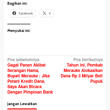
Bagikan ini:
Facebook
X
Menyukai ini:
N
Pos sebelumnya
Pos berikutnya
Gagal Panen Akibat
Tahun ini, Pemkab
a
Serangan Hama,
Merauke Alokasikan
v
Bupati Merauke : Jika
Dana Rp 3 Milyar Beli
i
Petani Kredit Dana,
Pupuk
g
Saya Akan Bicara
a
Dengan Pimpinan Bank
s
i
Jangan Lewatkan