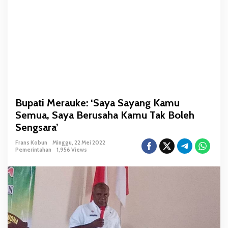
‘
S
a
y
a
S
a
y
a
Bupati Merauke: ‘Saya Sayang Kamu
n
Semua, Saya Berusaha Kamu Tak Boleh
g
K
Sengsara’
a
Frans Kobun
Minggu, 22 Mei 2022
m
Pemerintahan
1,956 Views
u
S
e
m
u
a
,