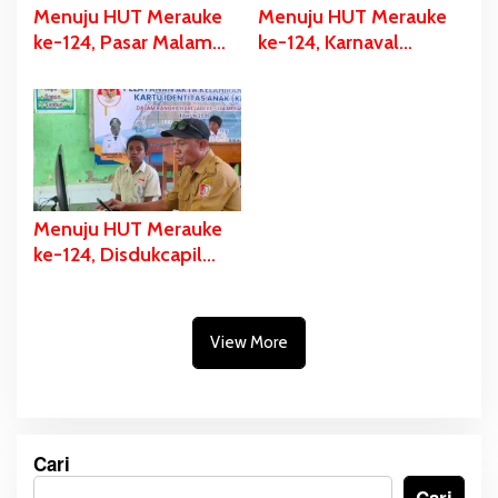
Menuju HUT Merauke
Menuju HUT Merauke
ke-124, Pasar Malam
ke-124, Karnaval
Digelar, Ratusan UMKM
Budaya Digelar, Bupati
Berpartisipasi Dalam
Bladib Gebze: Cara
Bazar Kuliner
Lestarikan dan Promosi
Kekayaan Budaya
Menuju HUT Merauke
ke-124, Disdukcapil
Fokus Pelayanan Akte
Kelahiran dan KIA di
Tiga Sekolah
View More
Cari