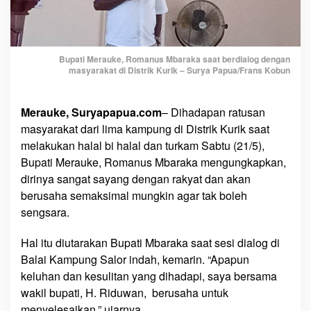
S
a
y
a
Bupati Merauke, Romanus Mbaraka saat berdialog dengan
masyarakat di Distrik Kurik – Surya Papua/Frans Kobun
B
e
r
Merauke, Suryapapua.com
– Dihadapan ratusan
u
masyarakat dari lima kampung di Distrik Kurik saat
s
melakukan halal bi halal dan turkam Sabtu (21/5),
a
Bupati Merauke, Romanus Mbaraka mengungkapkan,
h
dirinya sangat sayang dengan rakyat dan akan
a
berusaha semaksimal mungkin agar tak boleh
K
a
sengsara.
m
u
Hal itu diutarakan Bupati Mbaraka saat sesi dialog di
T
Balai Kampung Salor indah, kemarin. “Apapun
a
keluhan dan kesulitan yang dihadapi, saya bersama
k
wakil bupati, H. Riduwan, berusaha untuk
B
menyelesaikan,” ujarnya.