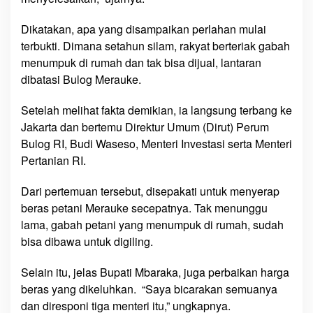
o
l
Dikatakan, apa yang disampaikan perlahan mulai
e
terbukti. Dimana setahun silam, rakyat berteriak gabah
h
menumpuk di rumah dan tak bisa dijual, lantaran
S
dibatasi Bulog Merauke.
e
n
Setelah melihat fakta demikian, ia langsung terbang ke
g
Jakarta dan bertemu Direktur Umum (Dirut) Perum
s
Bulog RI, Budi Waseso, Menteri Investasi serta Menteri
a
Pertanian RI.
r
a
Dari pertemuan tersebut, disepakati untuk menyerap
’
beras petani Merauke secepatnya. Tak menunggu
lama, gabah petani yang menumpuk di rumah, sudah
bisa dibawa untuk digiling.
Selain itu, jelas Bupati Mbaraka, juga perbaikan harga
beras yang dikeluhkan. “Saya bicarakan semuanya
dan diresponi tiga menteri itu,” ungkapnya.