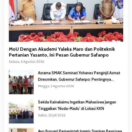
MoU Dengan Akademi Yaleka Maro dan Politeknik
Pertanian Yasanto, Ini Pesan Gubernur Safanpo
Selasa, 4 Agustus 2026
Asrama SMAK Seminari Yohanes Penginjil Asmat
Diresmikan, Gubernur Safanpo: Pentingnya
Pendidikan Karakter
Minggu, 2 Agustus 2026
Sekda Kainakaimu Ingatkan Mahasiswa Jangan
Tinggalkan ‘Noda-Madu’ di Lokasi KKN
Sabtu, 25 Juli 2026
Ayo Buruan! Pemerintah Inggris Siapkan Beasiswa