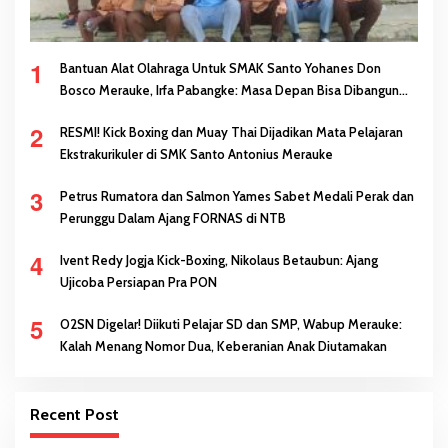
1
Bantuan Alat Olahraga Untuk SMAK Santo Yohanes Don
Bosco Merauke, Irfa Pabangke: Masa Depan Bisa Dibangun
Melalui Prestasi
2
RESMI! Kick Boxing dan Muay Thai Dijadikan Mata Pelajaran
Ekstrakurikuler di SMK Santo Antonius Merauke
3
Petrus Rumatora dan Salmon Yames Sabet Medali Perak dan
Perunggu Dalam Ajang FORNAS di NTB
4
Ivent Redy Jogja Kick-Boxing, Nikolaus Betaubun: Ajang
Ujicoba Persiapan Pra PON
5
O2SN Digelar! Diikuti Pelajar SD dan SMP, Wabup Merauke:
Kalah Menang Nomor Dua, Keberanian Anak Diutamakan
Recent Post