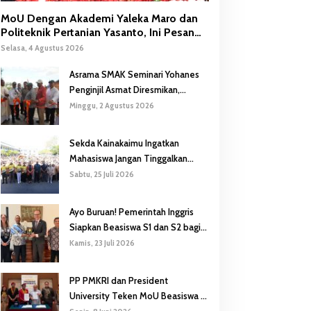
MoU Dengan Akademi Yaleka Maro dan
Politeknik Pertanian Yasanto, Ini Pesan
Gubernur Safanpo
Selasa, 4 Agustus 2026
Asrama SMAK Seminari Yohanes
Penginjil Asmat Diresmikan,
Gubernur Safanpo: Pentingnya
Minggu, 2 Agustus 2026
Pendidikan Karakter
Sekda Kainakaimu Ingatkan
Mahasiswa Jangan Tinggalkan
‘Noda-Madu’ di Lokasi KKN
Sabtu, 25 Juli 2026
Ayo Buruan! Pemerintah Inggris
Siapkan Beasiswa S1 dan S2 bagi
Putra/Putri Papua Selatan
Kamis, 23 Juli 2026
PP PMKRI dan President
University Teken MoU Beasiswa S1
hingga S3