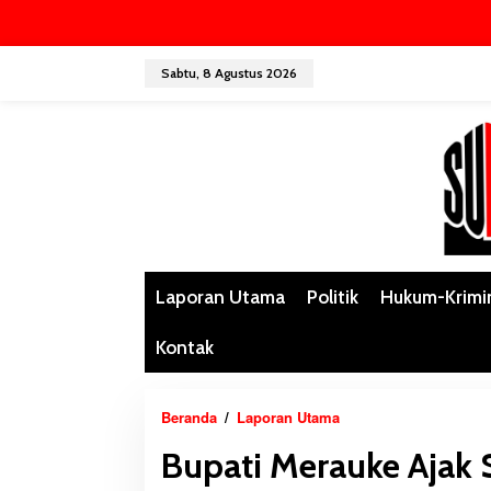
L
Sabtu, 8 Agustus 2026
e
w
a
t
i
k
e
k
o
n
Laporan Utama
Politik
Hukum-Krimi
t
e
Kontak
n
Beranda
/
Laporan Utama
B
u
Bupati Merauke Ajak
p
a