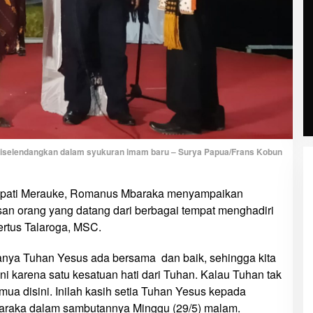
iselendangkan dalam syukuran imam baru – Surya Papua/Frans Kobun
pati Merauke, Romanus Mbaraka menyampaikan
an orang yang datang dari berbagai tempat menghadiri
rtus Talaroga, MSC.
andanya Tuhan Yesus ada bersama dan baik, sehingga kita
ini karena satu kesatuan hati dari Tuhan. Kalau Tuhan tak
mua disini. Inilah kasih setia Tuhan Yesus kepada
araka dalam sambutannya Minggu (29/5) malam.