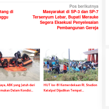
Pos berikutnya
tang di
Masyarakat di SP-3 dan SP-7
nggu
Tersenyum Lebar, Bupati Merauke
Segera Eksekusi Penyelesaian
Pembangunan Gereja
Masyarakat Tumpah Ruah ke Jalan
aya, ABK yang Jatuh dari
HUT ke-81 Kemerdekaan RI, Stadion
Nonton Karnaval, Bupati Bladib
emukan Dalam Kondisi
Katalpal Dijadikan Tempat
Gebze: Jangan Lupakan Identitas
 Dunia
Pengibaran Bendera Merah Putih