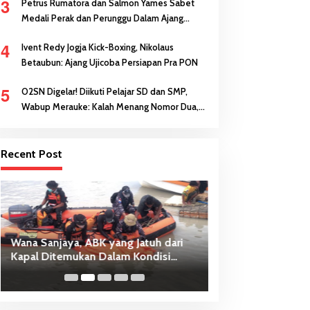
3
Petrus Rumatora dan Salmon Yames Sabet
Medali Perak dan Perunggu Dalam Ajang
FORNAS di NTB
4
Ivent Redy Jogja Kick-Boxing, Nikolaus
Betaubun: Ajang Ujicoba Persiapan Pra PON
5
O2SN Digelar! Diikuti Pelajar SD dan SMP,
Wabup Merauke: Kalah Menang Nomor Dua,
Keberanian Anak Diutamakan
Recent Post
Wana Sanjaya, ABK yang Jatuh dari
Belajar Seru dan
Kapal Ditemukan Dalam Kondisi
Bersama TSE Gro
Meninggal Dunia