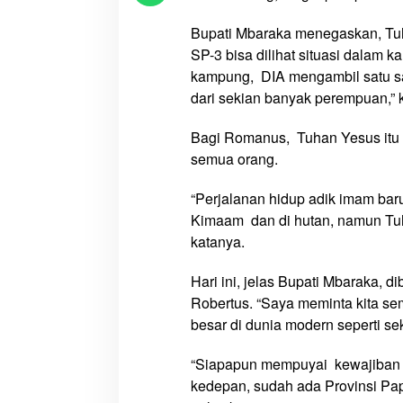
t
u
Bupati Mbaraka menegaskan, Tuha
s
SP-3 bisa dilihat situasi dalam ka
T
kampung, DIA mengambil satu sat
a
dari sekian banyak perempuan,” 
l
a
Bagi Romanus, Tuhan Yesus itu 
r
semua orang.
o
g
“Perjalanan hidup adik imam baru
a
Kimaam dan di hutan, namun Tuh
,
katanya.
M
S
Hari ini, jelas Bupati Mbaraka, 
C
Robertus. “Saya meminta kita s
besar di dunia modern seperti se
“Siapapun mempuyai kewajiban 
kedepan, sudah ada Provinsi Pa