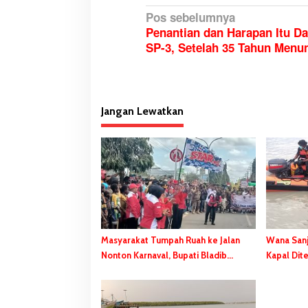
N
Pos sebelumnya
Penantian dan Harapan Itu Da
a
SP-3, Setelah 35 Tahun Menu
v
i
g
a
Jangan Lewatkan
s
i
p
o
s
Masyarakat Tumpah Ruah ke Jalan
Wana Sanj
Nonton Karnaval, Bupati Bladib
Kapal Dit
Gebze: Jangan Lupakan Identitas
Meninggal