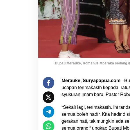
a
t
K
u
a
t
k
a
n
P
Bupati Merauke, Romanus Mbaraka sedang d
a
s
Merauke, Suryapapua.com
– Bu
t
ucapan terimakasih kepada ratus
o
r
syukuran imam baru, Pastor Robe
R
o
“Sekali lagi, terimakasih. Ini t
b
semua boleh hadir. Kita hadir dis
e
gerakan hati, tak mungkin ada se
r
semua orang,” ungkap Bupati Mb