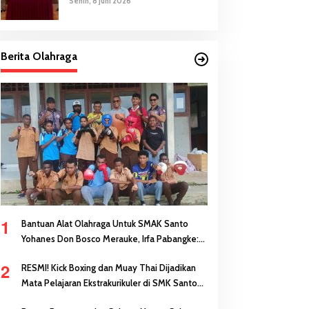
Senin, 8 Juni 2026
Berita Olahraga
1
Bantuan Alat Olahraga Untuk SMAK Santo
Yohanes Don Bosco Merauke, Irfa Pabangke:
Masa Depan Bisa Dibangun Melalui Prestasi
2
RESMI! Kick Boxing dan Muay Thai Dijadikan
Mata Pelajaran Ekstrakurikuler di SMK Santo
Antonius Merauke