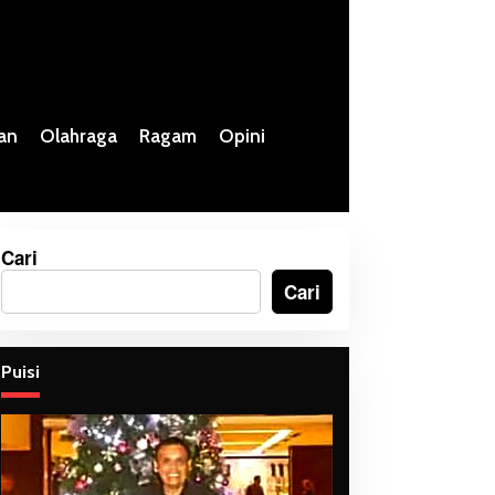
an
Olahraga
Ragam
Opini
Cari
Cari
Puisi