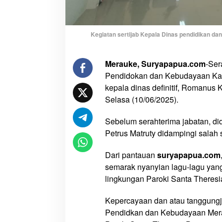
T
a
k
Kegiatan sertijab Kepala Dinas pendidikan d
D
i
Merauke, Suryapapua.com
-Ser
s
Pendidokan dan Kebudayaan Kab
e
n
kepala dinas definitif, Romanus 
t
Selasa (10/06/2025).
u
h
Sebelum serahterima jabatan, di
P
Petrus Matruty didampingi salah 
e
n
Dari pantauan
suryapapua.com
d
semarak nyanyian lagu-lagu yan
i
lingkungan Paroki Santa Theresia
d
i
Kepercayaan dan atau tanggungja
k
Pendidkan dan Kebudayaan Mera
a