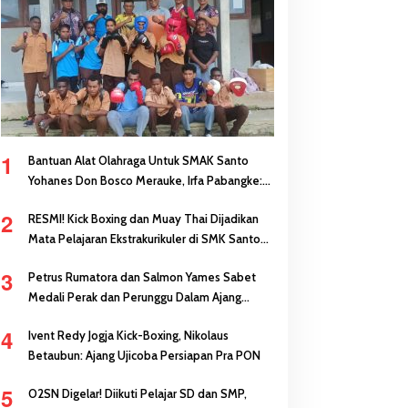
1
Bantuan Alat Olahraga Untuk SMAK Santo
Yohanes Don Bosco Merauke, Irfa Pabangke:
Masa Depan Bisa Dibangun Melalui Prestasi
2
RESMI! Kick Boxing dan Muay Thai Dijadikan
Mata Pelajaran Ekstrakurikuler di SMK Santo
Antonius Merauke
3
Petrus Rumatora dan Salmon Yames Sabet
Medali Perak dan Perunggu Dalam Ajang
FORNAS di NTB
4
Ivent Redy Jogja Kick-Boxing, Nikolaus
Betaubun: Ajang Ujicoba Persiapan Pra PON
5
O2SN Digelar! Diikuti Pelajar SD dan SMP,