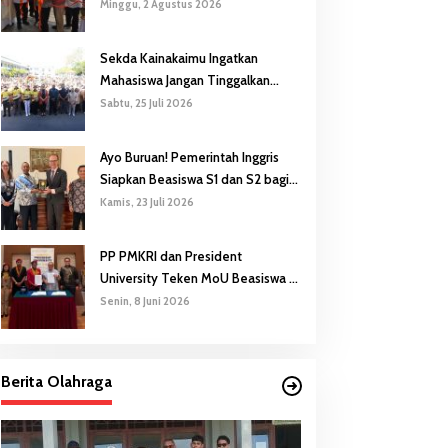
Gubernur Safanpo: Pentingnya
Minggu, 2 Agustus 2026
Pendidikan Karakter
Sekda Kainakaimu Ingatkan
Mahasiswa Jangan Tinggalkan
‘Noda-Madu’ di Lokasi KKN
Sabtu, 25 Juli 2026
Ayo Buruan! Pemerintah Inggris
Siapkan Beasiswa S1 dan S2 bagi
Putra/Putri Papua Selatan
Kamis, 23 Juli 2026
PP PMKRI dan President
University Teken MoU Beasiswa S1
hingga S3
Senin, 8 Juni 2026
Berita Olahraga