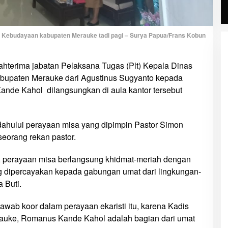
an Kebudayaan kabupaten Merauke tadi pagi – Surya Papua/Frans Kobun
ahterima jabatan Pelaksana Tugas (Plt) Kepala Dinas
upaten Merauke dari Agustinus Sugyanto kepada
Kande Kahol dilangsungkan di aula kantor tersebut
dahului perayaan misa yang dipimpin Pastor Simon
seorang rekan pastor.
, perayaan misa berlangsung khidmat-meriah dengan
g dipercayakan kepada gabungan umat dari lingkungan-
 Buti.
wab koor dalam perayaan ekaristi itu, karena Kadis
uke, Romanus Kande Kahol adalah bagian dari umat