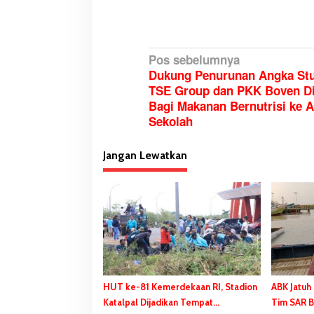
N
Pos sebelumnya
Dukung Penurunan Angka Stu
a
TSE Group dan PKK Boven Di
v
Bagi Makanan Bernutrisi ke 
i
Sekolah
g
a
Jangan Lewatkan
s
i
p
o
s
HUT ke-81 Kemerdekaan RI, Stadion
ABK Jatuh
Katalpal Dijadikan Tempat
Tim SAR B