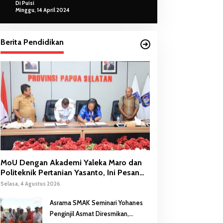
Di Puisi
Minggu, 14 April 2024
Berita Pendidikan
MoU Dengan Akademi Yaleka Maro dan
Politeknik Pertanian Yasanto, Ini Pesan
Gubernur Safanpo
Selasa, 4 Agustus 2026
Asrama SMAK Seminari Yohanes
Penginjil Asmat Diresmikan,