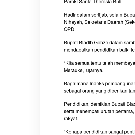
Paroki Santa Theresia Buti.
n
,
Hadir dalam sertijab, selain Bup
P
Nihayah, Sekretaris Daerah (Sek
a
OPD.
s
t
Bupati Bladib Gebze dalam samb
i
mendapatkan pendidikan baik, t
T
e
“Kita semua tentu telah membaya
r
Merauke,” ujarnya.
m
a
Bagaimana indeks pembangunan ma
r
g
sebagai orang yang diberikan ta
i
n
Pendidikan, demikian Bupati Bla
a
serta menempati urutan pertama,
l
rakyat.
k
a
“Kenapa pendidikan sangat pent