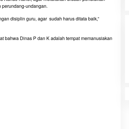
n perundang-undangan.
gan disiplin guru, agar sudah harus ditata baik,”
ngat bahwa Dinas P dan K adalah tempat memanusiakan
HUT ke-81 Kemerdekaan RI, Stadion
Katalpal Dijadikan Tempat
Pengibaran Bendera Merah Putih