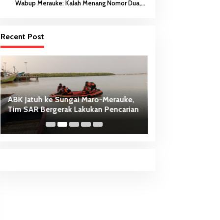
Wabup Merauke: Kalah Menang Nomor Dua,
Keberanian Anak Diutamakan
Recent Post
ABK Jatuh ke Sungai Maro-Merauke,
Dari Penancapan 
Tim SAR Bergerak Lakukan Pencarian
Sasi Adat Sebaga
PSN