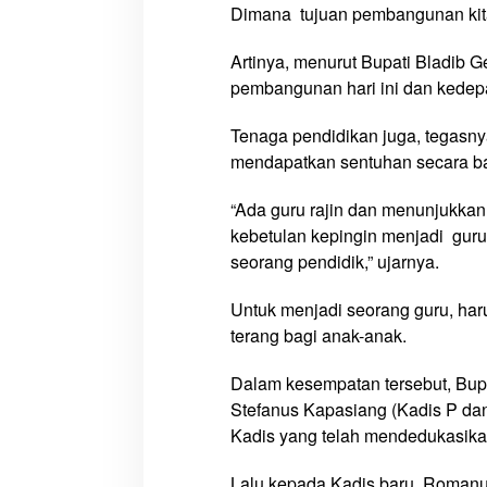
n
Dimana tujuan pembangunan kita
Artinya, menurut Bupati Bladib G
pembangunan hari ini dan kedep
Tenaga pendidikan juga, tegasn
mendapatkan sentuhan secara ba
“Ada guru rajin dan menunjukkan
kebetulan kepingin menjadi guru
seorang pendidik,” ujarnya.
Untuk menjadi seorang guru, har
terang bagi anak-anak.
Dalam kesempatan tersebut, Bup
Stefanus Kapasiang (Kadis P da
Kadis yang telah mendedukasikan
Lalu kepada Kadis baru, Romanu