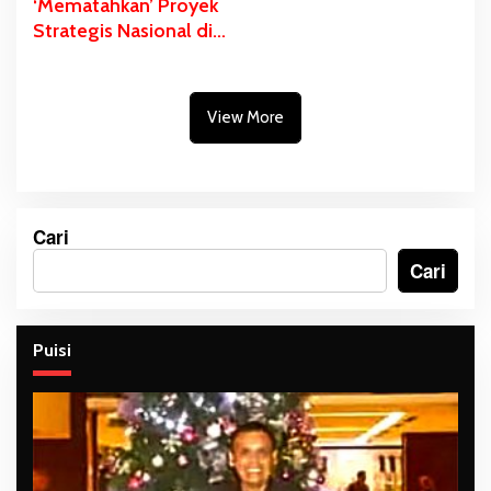
‘Mematahkan’ Proyek
Strategis Nasional di
Pulau Kimaam
View More
Cari
Cari
Puisi