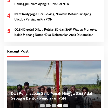
Perunggu Dalam Ajang FORNAS di NTB
4
Ivent Redy Jogja Kick-Boxing, Nikolaus Betaubun: Ajang
Ujicoba Persiapan Pra PON
5
O2SN Digelar! Diikuti Pelajar SD dan SMP, Wabup Merauke:
Kalah Menang Nomor Dua, Keberanian Anak Diutamakan
Recent Post
Dari Penancapan Salib Merah Hingga Sasi Adat
N
Sebagai Bentuk Penolakan PSN
S
T