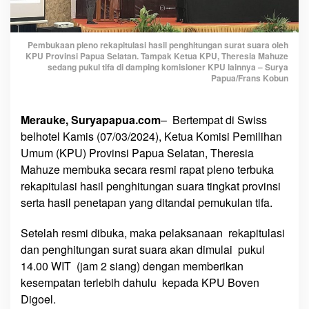
:
S
a
Pembukaan pleno rekapitulasi hasil penghitungan surat suara oleh
y
KPU Provinsi Papua Selatan. Tampak Ketua KPU, Theresia Mahuze
a
sedang pukul tifa di damping komisioner KPU lainnya – Surya
A
Papua/Frans Kobun
k
u
Merauke, Suryapapua.com
– Bertempat di Swiss
i
belhotel Kamis (07/03/2024), Ketua Komisi Pemilihan
A
Umum (KPU) Provinsi Papua Selatan, Theresia
d
Mahuze membuka secara resmi rapat pleno terbuka
a
S
rekapitulasi hasil penghitungan suara tingkat provinsi
e
serta hasil penetapan yang ditandai pemukulan tifa.
j
u
Setelah resmi dibuka, maka pelaksanaan rekapitulasi
m
dan penghitungan surat suara akan dimulai pukul
l
14.00 WIT (jam 2 siang) dengan memberikan
a
kesempatan terlebih dahulu kepada KPU Boven
h
Digoel.
P