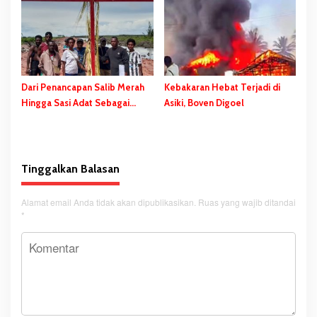
Merah Putih
Dari Penancapan Salib Merah
Kebakaran Hebat Terjadi di
Hingga Sasi Adat Sebagai
Asiki, Boven Digoel
Bentuk Penolakan PSN
Tinggalkan Balasan
Alamat email Anda tidak akan dipublikasikan.
Ruas yang wajib ditandai
*