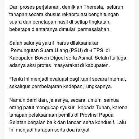
n
Dari proses perjalanan, demikian Theresia, seluruh
g
tahapan secara khusus rekapitulasi penghitungan
g
suara dan penetapan hasil di setiap tingkatan,
a
beberapa diantaranya dimulai permasalahan.
H
a
Salah satunya yakni harus dilaksanakan
r
Pemungutan Suara Ulang (PSU) di 6 TPS di
u
Kabupaten Boven Digoel serta Asmat. Selain itu juga,
s
P
adanya aksi protes masyarakat di kabupaten.
S
U
“Tentu ini menjadi evaluasi bagi kami secara internal,
d
sekaligus pembelajaran kedepan,” ungkapnya.
i
6
Namun demikian, jelasnya, secara umum semua
T
orang patut mengucap syukur kepada Tuhan, karena
P
tahapan pelaksanaan pemilu di Provinsi Papua
S
Selatan berjalan baik dan lancar serta kondusif. Lalu
ini menjadi harapan serta doa rakyat.