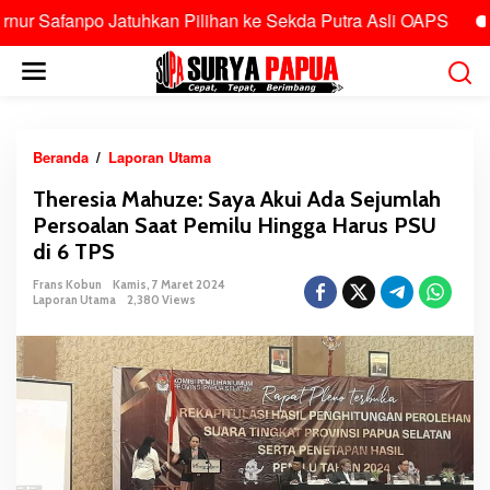
Safanpo Jatuhkan Pilihan ke Sekda Putra Asli OAPS
Tola
L
e
w
a
t
Beranda
/
Laporan Utama
T
i
h
Theresia Mahuze: Saya Akui Ada Sejumlah
k
e
Persoalan Saat Pemilu Hingga Harus PSU
e
r
k
di 6 TPS
e
o
s
Frans Kobun
Kamis, 7 Maret 2024
n
i
Laporan Utama
2,380 Views
t
a
e
M
n
a
h
u
z
e