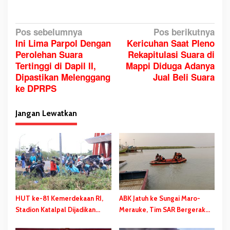
N
Pos sebelumnya
Pos berikutnya
Ini Lima Parpol Dengan
Kericuhan Saat Pleno
a
Perolehan Suara
Rekapitulasi Suara di
v
Tertinggi di Dapil II,
Mappi Diduga Adanya
i
Dipastikan Melenggang
Jual Beli Suara
g
ke DPRPS
a
s
Jangan Lewatkan
i
p
o
s
HUT ke-81 Kemerdekaan RI,
ABK Jatuh ke Sungai Maro-
Stadion Katalpal Dijadikan
Merauke, Tim SAR Bergerak
Tempat Pengibaran Bendera
Lakukan Pencarian