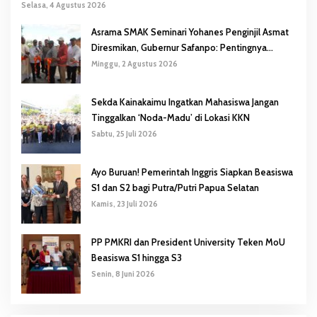
Selasa, 4 Agustus 2026
Asrama SMAK Seminari Yohanes Penginjil Asmat
Diresmikan, Gubernur Safanpo: Pentingnya
Pendidikan Karakter
Minggu, 2 Agustus 2026
Sekda Kainakaimu Ingatkan Mahasiswa Jangan
Tinggalkan ‘Noda-Madu’ di Lokasi KKN
Sabtu, 25 Juli 2026
Ayo Buruan! Pemerintah Inggris Siapkan Beasiswa
S1 dan S2 bagi Putra/Putri Papua Selatan
Kamis, 23 Juli 2026
PP PMKRI dan President University Teken MoU
Beasiswa S1 hingga S3
Senin, 8 Juni 2026