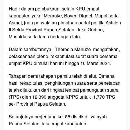
e
Hadir dalam pembukaan, selain KPU empat
r
kabupaten yakni Merauke, Boven Digoel, Mappi serta
s
Asmat, juga perwakilan pimpinan partai politik, Asisten
o
II Setda Provinsi Papua Selatan, Joko Guritno,
a
Muspida serta tamu undangan lain.
l
a
Dalam sambutannya, Theresia Mahuze mengatakan,
n
pelaksanaan pleno rekapitulasi surat suara bersama
S
a
empat KPU dimulai hari ini hingga 10 Maret 2024.
a
t
Tahapan demi tahapan pemilu telah dilalui. Dimana
P
hasil rekapitulasi penghitungan suara serta penetapan
e
telah dilakukan dari tingkat tempat pemungutan suara
m
(TPS) oleh 12.390 anggota KPPS untuk 1.770 TPS
i
se- Provinsi Papua Selatan.
l
u
Selanjutnya berjenjang ke 88 distrik di wilayah
H
Papua Selatan, lalu empat kabupaten.
i