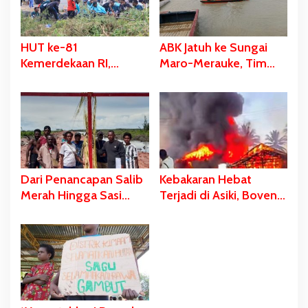
HUT ke-81
ABK Jatuh ke Sungai
Kemerdekaan RI,
Maro-Merauke, Tim
Stadion Katalpal
SAR Bergerak Lakukan
Dijadikan Tempat
Pencarian
Pengibaran Bendera
Merah Putih
Dari Penancapan Salib
Kebakaran Hebat
Merah Hingga Sasi
Terjadi di Asiki, Boven
Adat Sebagai Bentuk
Digoel
Penolakan PSN