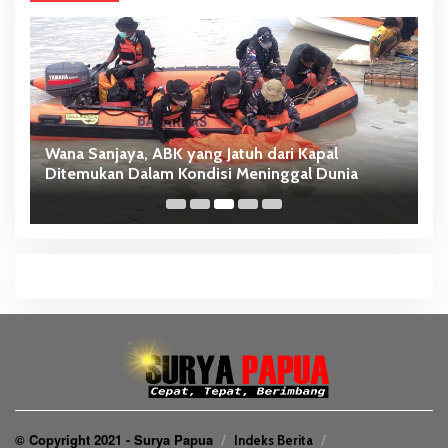
Wana Sanjaya, ABK yang Jatuh dari Kapal
B
Ditemukan Dalam Kondisi Meninggal Dunia
G
© Copyright 2021 - Surya Papua
Indeks Berita