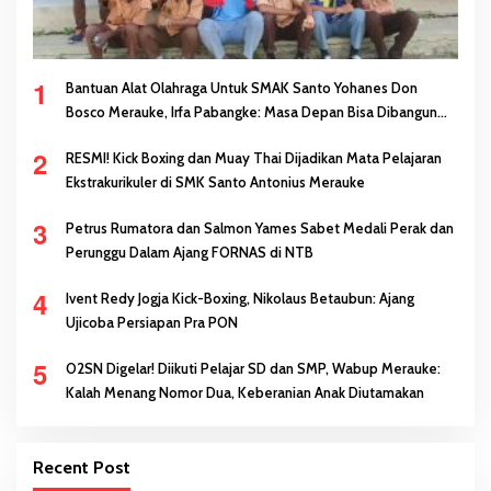
1
Bantuan Alat Olahraga Untuk SMAK Santo Yohanes Don
Bosco Merauke, Irfa Pabangke: Masa Depan Bisa Dibangun
Melalui Prestasi
2
RESMI! Kick Boxing dan Muay Thai Dijadikan Mata Pelajaran
Ekstrakurikuler di SMK Santo Antonius Merauke
3
Petrus Rumatora dan Salmon Yames Sabet Medali Perak dan
Perunggu Dalam Ajang FORNAS di NTB
4
Ivent Redy Jogja Kick-Boxing, Nikolaus Betaubun: Ajang
Ujicoba Persiapan Pra PON
5
O2SN Digelar! Diikuti Pelajar SD dan SMP, Wabup Merauke:
Kalah Menang Nomor Dua, Keberanian Anak Diutamakan
Recent Post