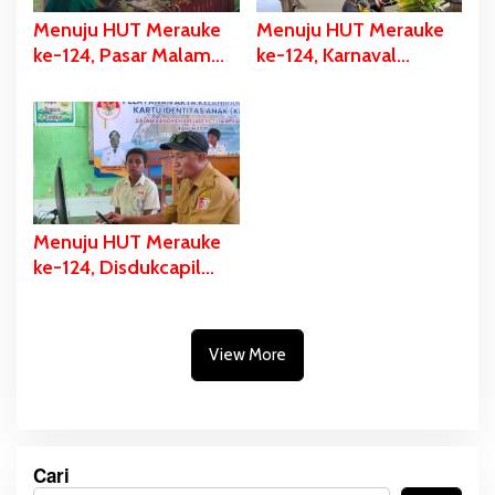
Menuju HUT Merauke
Menuju HUT Merauke
ke-124, Pasar Malam
ke-124, Karnaval
Digelar, Ratusan UMKM
Budaya Digelar, Bupati
Berpartisipasi Dalam
Bladib Gebze: Cara
Bazar Kuliner
Lestarikan dan Promosi
Kekayaan Budaya
Menuju HUT Merauke
ke-124, Disdukcapil
Fokus Pelayanan Akte
Kelahiran dan KIA di
Tiga Sekolah
View More
Cari