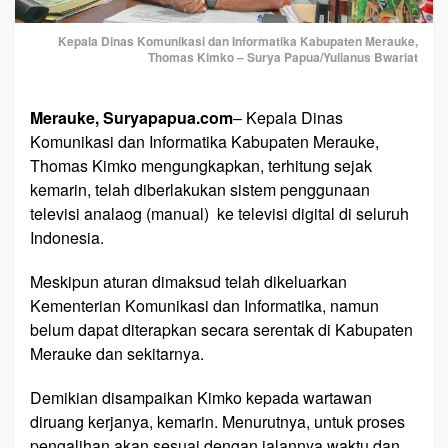
a
n
Kepala Dinas Komunikasi dan Informatika Kabupaten Merauke,
T
Thomas Kimko – Surya Papua/Yulianus Bwariat
e
l
e
Merauke, Suryapapua.com
– Kepala Dinas
v
Komunikasi dan Informatika Kabupaten Merauke,
i
Thomas Kimko mengungkapkan, terhitung sejak
s
kemarin, telah diberlakukan sistem penggunaan
i
televisi analaog (manual) ke televisi digital di seluruh
A
Indonesia.
n
a
Meskipun aturan dimaksud telah dikeluarkan
l
Kementerian Komunikasi dan Informatika, namun
o
belum dapat diterapkan secara serentak di Kabupaten
g
Merauke dan sekitarnya.
T
e
Demikian disampaikan Kimko kepada wartawan
l
diruang kerjanya, kemarin. Menurutnya, untuk proses
a
h
pengalihan akan sesuai dengan jalannya waktu dan