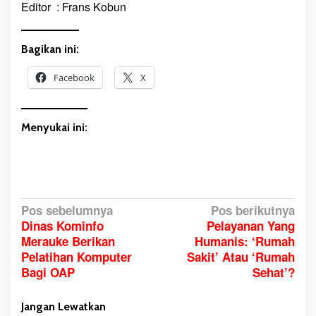
Editor : Frans Kobun
Bagikan ini:
Facebook
X
Menyukai ini:
N
Pos sebelumnya
Pos berikutnya
Dinas Kominfo
Pelayanan Yang
a
Merauke Berikan
Humanis: ‘Rumah
v
Pelatihan Komputer
Sakit’ Atau ‘Rumah
i
Bagi OAP
Sehat’?
g
a
Jangan Lewatkan