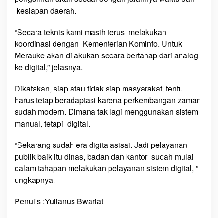
B
kesiapan daerah.
e
r
“Secara teknis kami masih terus melakukan
u
koordinasi dengan Kementerian Kominfo. Untuk
b
Merauke akan dilakukan secara bertahap dari analog
a
ke digital,” jelasnya.
h
k
Dikatakan, siap atau tidak siap masyarakat, tentu
e
harus tetap beradaptasi karena perkembangan zaman
D
sudah modern. Dimana tak lagi menggunakan sistem
i
manual, tetapi digital.
g
i
“Sekarang sudah era digitalasisai. Jadi pelayanan
t
publik baik itu dinas, badan dan kantor sudah mulai
a
dalam tahapan melakukan pelayanan sistem digital, ”
l
ungkapnya.
Penulis :Yulianus Bwariat