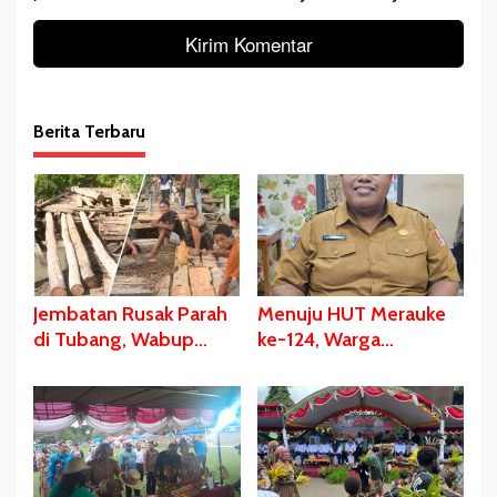
Berita Terbaru
Jembatan Rusak Parah
Menuju HUT Merauke
di Tubang, Wabup
ke-124, Warga
Merauke Gerak Cepat
Kelahiran 12 Pebruari
dan Eksekusi Berikan
Akan Dapat Kado
Bantuan Dana
Spesial
Perbaikan