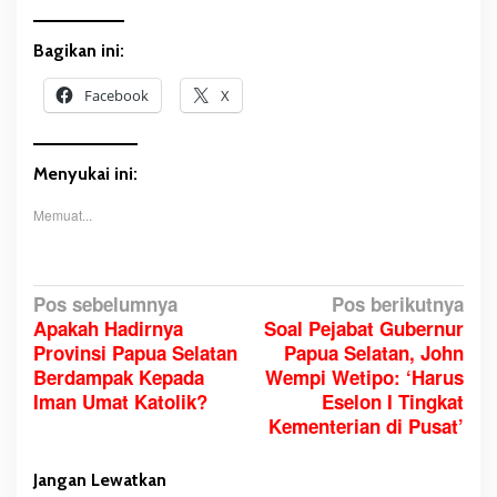
Bagikan ini:
Facebook
X
Menyukai ini:
Memuat...
N
Pos sebelumnya
Pos berikutnya
Apakah Hadirnya
Soal Pejabat Gubernur
a
Provinsi Papua Selatan
Papua Selatan, John
v
Berdampak Kepada
Wempi Wetipo: ‘Harus
i
Iman Umat Katolik?
Eselon I Tingkat
g
Kementerian di Pusat’
a
s
Jangan Lewatkan