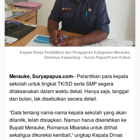
e
k
T
K
/
S
D
d
Kepala Dinas Pendidikan dan Pengajaran Kabupaten Merauke,
a
Stefanus Kapasiang – Surya Papua/Frans Kobun
n
S
Merauke, Suryapapua.com
– Pelantikan para kepala
M
sekolah untuk tingkat TK/SD serta SMP segera
P
dilaksanakan dalam waktu dekat. Hanya saja, tanggal
S
e
dan bulan, tak disebutkan secara detail.
g
e
“Data tentang nama-nama kepala sekolah yang akan
r
dilantik, telah disiapkan. Namun harus diserahkan ke
a
Bupati Merauke, Romanus Mbaraka untuk dilihat
D
sekaligus dikoreksi kembali,” ungkap Kepala Dinas
i