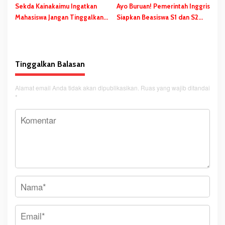
Sekda Kainakaimu Ingatkan
Ayo Buruan! Pemerintah Inggris
Mahasiswa Jangan Tinggalkan
Siapkan Beasiswa S1 dan S2
‘Noda-Madu’ di Lokasi KKN
bagi Putra/Putri Papua Selatan
Tinggalkan Balasan
Alamat email Anda tidak akan dipublikasikan.
Ruas yang wajib ditandai
*