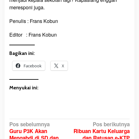
meresponi juga.
Penulis : Frans Kobun
Editor : Frans Kobun
Bagikan ini:
Facebook
X
Menyukai ini:
N
Pos sebelumnya
Pos berikutnya
Guru P3K Akan
Ribuan Kartu Keluarga
a
Mengabdi di SD dan
dan Ratusan e-KTP