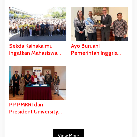
Politeknik Pertanian
Asmat Diresmikan,
Yasanto, Ini Pesan
Gubernur Safanpo:
Gubernur Safanpo
Pentingnya Pendidikan
Karakter
Sekda Kainakaimu
Ayo Buruan!
Ingatkan Mahasiswa
Pemerintah Inggris
Jangan Tinggalkan
Siapkan Beasiswa S1
‘Noda-Madu’ di Lokasi
dan S2 bagi Putra/Putri
KKN
Papua Selatan
PP PMKRI dan
President University
Teken MoU Beasiswa
S1 hingga S3
View More