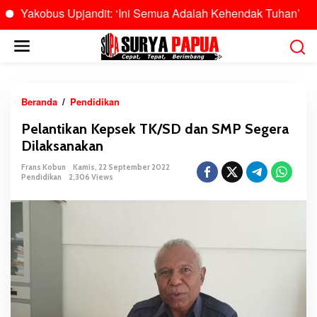
akobus Upjandit: ‘Ini Semua Adalah Kehendak Tuhan’
Bu
L
e
w
a
t
Beranda
/
Pendidikan
P
i
e
Pelantikan Kepsek TK/SD dan SMP Segera
k
l
Dilaksanakan
e
a
k
n
Frans Kobun
Kamis, 22 September 2022
o
Pendidikan
2,306 Views
t
n
i
t
k
e
a
n
n
K
e
p
s