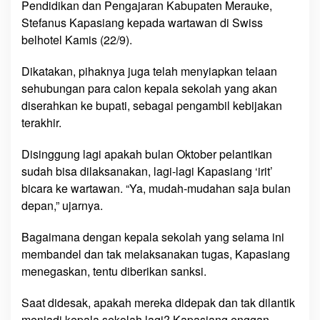
Pendidikan dan Pengajaran Kabupaten Merauke,
l
Stefanus Kapasiang kepada wartawan di Swiss
a
belhotel Kamis (22/9).
k
s
Dikatakan, pihaknya juga telah menyiapkan telaan
a
sehubungan para calon kepala sekolah yang akan
n
diserahkan ke bupati, sebagai pengambil kebijakan
a
terakhir.
k
a
Disinggung lagi apakah bulan Oktober pelantikan
n
sudah bisa dilaksanakan, lagi-lagi Kapasiang ‘irit’
bicara ke wartawan. “Ya, mudah-mudahan saja bulan
depan,” ujarnya.
Bagaimana dengan kepala sekolah yang selama ini
membandel dan tak melaksanakan tugas, Kapasiang
menegaskan, tentu diberikan sanksi.
Saat didesak, apakah mereka didepak dan tak dilantik
menjadi kepala sekolah lagi? Kapasiang enggan