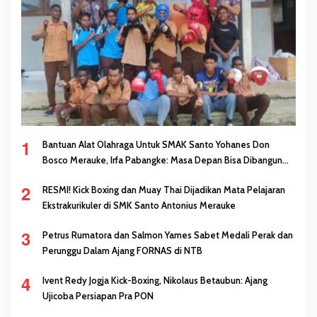
1
Bantuan Alat Olahraga Untuk SMAK Santo Yohanes Don
Bosco Merauke, Irfa Pabangke: Masa Depan Bisa Dibangun
Melalui Prestasi
2
RESMI! Kick Boxing dan Muay Thai Dijadikan Mata Pelajaran
Ekstrakurikuler di SMK Santo Antonius Merauke
3
Petrus Rumatora dan Salmon Yames Sabet Medali Perak dan
Perunggu Dalam Ajang FORNAS di NTB
4
Ivent Redy Jogja Kick-Boxing, Nikolaus Betaubun: Ajang
Ujicoba Persiapan Pra PON