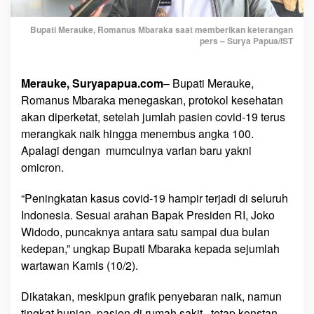
T
e
Bupati Merauke, Romanus Mbaraka saat memberikan keterangan
m
pers – Surya Papua/IST
b
u
s
Merauke, Suryapapua.com
– Bupati Merauke,
A
Romanus Mbaraka menegaskan, protokol kesehatan
n
akan diperketat, setelah jumlah pasien covid-19 terus
g
merangkak naik hingga menembus angka 100.
k
Apalagi dengan mumculnya varian baru yakni
a
omicron.
1
0
“Peningkatan kasus covid-19 hampir terjadi di seluruh
0
Indonesia. Sesuai arahan Bapak Presiden RI, Joko
,
Widodo, puncaknya antara satu sampai dua bulan
B
kedepan,” ungkap Bupati Mbaraka kepada sejumlah
u
wartawan Kamis (10/2).
p
a
Dikatakan, meskipun grafik penyebaran naik, namun
t
i
tingkat hunian pasien di rumah sakit, tetap konstan