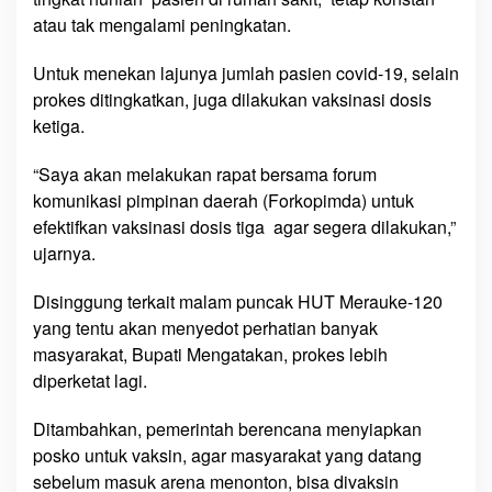
M
atau tak mengalami peningkatan.
e
r
Untuk menekan lajunya jumlah pasien covid-19, selain
a
prokes ditingkatkan, juga dilakukan vaksinasi dosis
u
ketiga.
k
e
“Saya akan melakukan rapat bersama forum
:
komunikasi pimpinan daerah (Forkopimda) untuk
P
efektifkan vaksinasi dosis tiga agar segera dilakukan,”
r
ujarnya.
o
k
Disinggung terkait malam puncak HUT Merauke-120
e
yang tentu akan menyedot perhatian banyak
s
masyarakat, Bupati Mengatakan, prokes lebih
D
diperketat lagi.
i
p
Ditambahkan, pemerintah berencana menyiapkan
e
posko untuk vaksin, agar masyarakat yang datang
r
k
sebelum masuk arena menonton, bisa divaksin