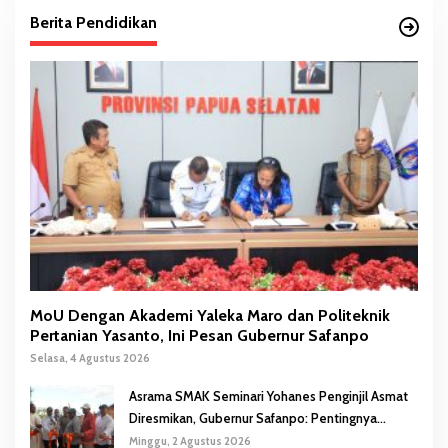
Berita Pendidikan
MoU Dengan Akademi Yaleka Maro dan Politeknik
Pertanian Yasanto, Ini Pesan Gubernur Safanpo
Selasa, 4 Agustus 2026
Asrama SMAK Seminari Yohanes Penginjil Asmat
Diresmikan, Gubernur Safanpo: Pentingnya
Pendidikan Karakter
Minggu, 2 Agustus 2026