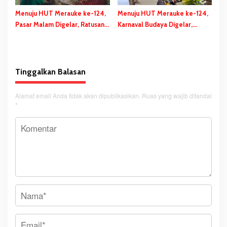
Menuju HUT Merauke ke-124,
Menuju HUT Merauke ke-124,
Pasar Malam Digelar, Ratusan
Karnaval Budaya Digelar,
UMKM Berpartisipasi Dalam
Bupati Bladib Gebze: Cara
Bazar Kuliner
Lestarikan dan Promosi
Kekayaan Budaya
Tinggalkan Balasan
Alamat email Anda tidak akan dipublikasikan.
Ruas yang wajib ditandai
*