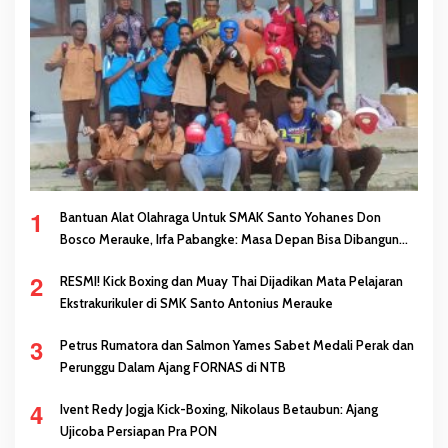
1
Bantuan Alat Olahraga Untuk SMAK Santo Yohanes Don
Bosco Merauke, Irfa Pabangke: Masa Depan Bisa Dibangun
Melalui Prestasi
2
RESMI! Kick Boxing dan Muay Thai Dijadikan Mata Pelajaran
Ekstrakurikuler di SMK Santo Antonius Merauke
3
Petrus Rumatora dan Salmon Yames Sabet Medali Perak dan
Perunggu Dalam Ajang FORNAS di NTB
4
Ivent Redy Jogja Kick-Boxing, Nikolaus Betaubun: Ajang
Ujicoba Persiapan Pra PON