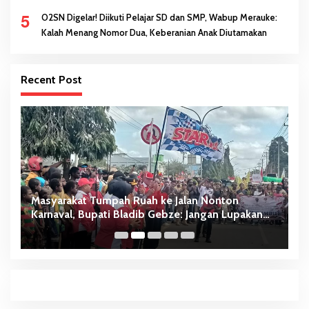
5
O2SN Digelar! Diikuti Pelajar SD dan SMP, Wabup Merauke:
Kalah Menang Nomor Dua, Keberanian Anak Diutamakan
Recent Post
Masyarakat Tumpah Ruah ke Jalan Nonton
W
Karnaval, Bupati Bladib Gebze: Jangan Lupakan
D
Identitas