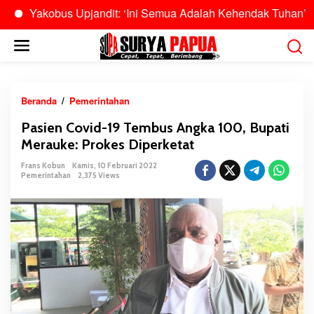
akobus Upjandit: ‘Ini Semua Adalah Kehendak Tuhan’
Bu
L
e
w
a
t
Beranda
/
Pemerintahan
P
i
a
Pasien Covid-19 Tembus Angka 100, Bupati
k
s
Merauke: Prokes Diperketat
e
i
k
e
Frans Kobun
Kamis, 10 Februari 2022
o
Pemerintahan
2,375 Views
n
n
C
t
o
e
v
n
i
d
-
1
9