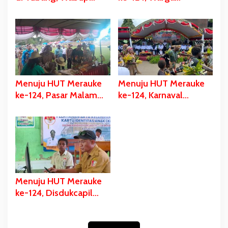
Merauke Gerak Cepat
Kelahiran 12 Pebruari
dan Eksekusi Berikan
Akan Dapat Kado
Bantuan Dana
Spesial
Perbaikan
Menuju HUT Merauke
Menuju HUT Merauke
ke-124, Pasar Malam
ke-124, Karnaval
Digelar, Ratusan UMKM
Budaya Digelar, Bupati
Berpartisipasi Dalam
Bladib Gebze: Cara
Bazar Kuliner
Lestarikan dan Promosi
Kekayaan Budaya
Menuju HUT Merauke
ke-124, Disdukcapil
Fokus Pelayanan Akte
Kelahiran dan KIA di
Tiga Sekolah