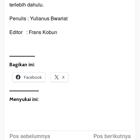
e
terlebih dahulu.
t
a
Penulis : Yulianus Bwariat
t
Editor : Frans Kobun
Bagikan ini:
Facebook
X
Menyukai ini:
N
Pos sebelumnya
Pos berikutnya