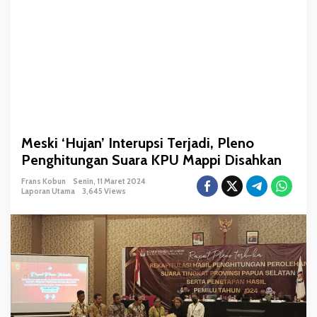
t
e
r
u
p
s
i
T
e
Meski ‘Hujan’ Interupsi Terjadi, Pleno
r
Penghitungan Suara KPU Mappi Disahkan
j
a
Frans Kobun
Senin, 11 Maret 2024
d
Laporan Utama
3,645 Views
i
,
P
l
e
n
o
P