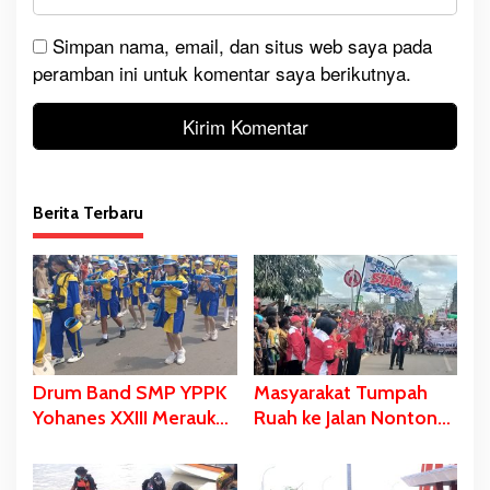
Simpan nama, email, dan situs web saya pada
peramban ini untuk komentar saya berikutnya.
Berita Terbaru
Drum Band SMP YPPK
Masyarakat Tumpah
Yohanes XXIII Merauke
Ruah ke Jalan Nonton
Memukau dan Menyita
Karnaval, Bupati Bladib
Perhatian Berbagai
Gebze: Jangan Lupakan