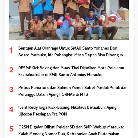
1
Bantuan Alat Olahraga Untuk SMAK Santo Yohanes Don
Bosco Merauke, Irfa Pabangke: Masa Depan Bisa Dibangun
Melalui Prestasi
2
RESMI! Kick Boxing dan Muay Thai Dijadikan Mata Pelajaran
Ekstrakurikuler di SMK Santo Antonius Merauke
3
Petrus Rumatora dan Salmon Yames Sabet Medali Perak dan
Perunggu Dalam Ajang FORNAS di NTB
4
Ivent Redy Jogja Kick-Boxing, Nikolaus Betaubun: Ajang
Ujicoba Persiapan Pra PON
5
O2SN Digelar! Diikuti Pelajar SD dan SMP, Wabup Merauke:
Kalah Menang Nomor Dua, Keberanian Anak Diutamakan