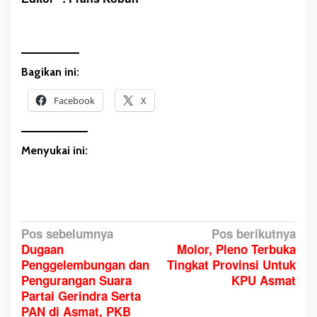
Bagikan ini:
Facebook
X
Menyukai ini:
N
Pos sebelumnya
Pos berikutnya
Dugaan
Molor, Pleno Terbuka
a
Penggelembungan dan
Tingkat Provinsi Untuk
v
Pengurangan Suara
KPU Asmat
i
Partai Gerindra Serta
g
PAN di Asmat, PKB