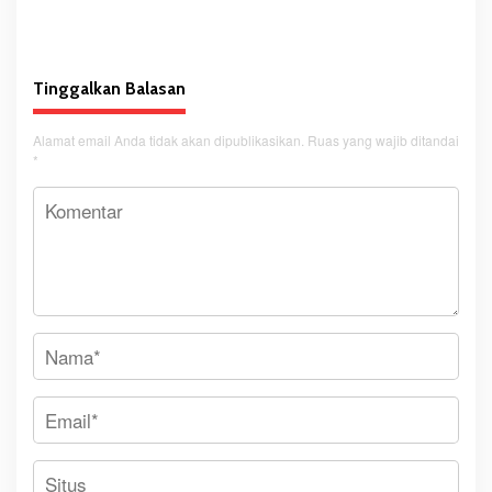
Kondisi Meninggal Dunia
Tempat Pengibaran Bendera
Merah Putih
Tinggalkan Balasan
Alamat email Anda tidak akan dipublikasikan.
Ruas yang wajib ditandai
*