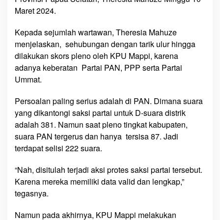
a
Maret 2024.
p
p
Kepada sejumlah wartawan, Theresia Mahuze
i
menjelaskan, sehubungan dengan tarik ulur hingga
D
dilakukan skors pleno oleh KPU Mappi, karena
i
adanya keberatan Partai PAN, PPP serta Partai
s
Ummat.
a
h
Persoalan paling serius adalah di PAN. Dimana suara
k
yang dikantongi saksi partai untuk D-suara distrik
a
n
adalah 381. Namun saat pleno tingkat kabupaten,
suara PAN tergerus dan hanya tersisa 87. Jadi
terdapat selisi 222 suara.
“Nah, disitulah terjadi aksi protes saksi partai tersebut.
Karena mereka memiliki data valid dan lengkap,”
tegasnya.
Namun pada akhirnya, KPU Mappi melakukan