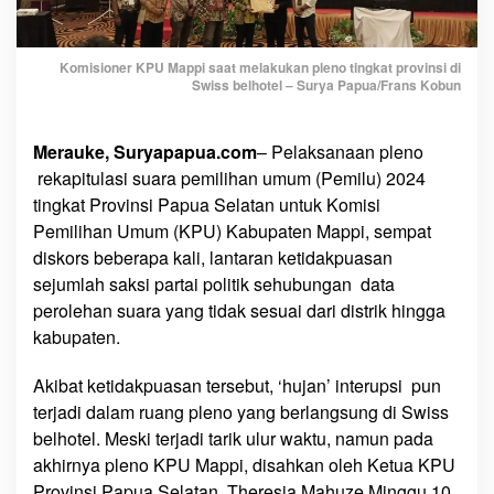
e
n
g
Komisioner KPU Mappi saat melakukan pleno tingkat provinsi di
Swiss belhotel – Surya Papua/Frans Kobun
h
i
t
Merauke, Suryapapua.com
– Pelaksanaan pleno
u
rekapitulasi suara pemilihan umum (Pemilu) 2024
n
tingkat Provinsi Papua Selatan untuk Komisi
g
Pemilihan Umum (KPU) Kabupaten Mappi, sempat
a
diskors beberapa kali, lantaran ketidakpuasan
n
sejumlah saksi partai politik sehubungan data
S
perolehan suara yang tidak sesuai dari distrik hingga
u
a
kabupaten.
r
a
Akibat ketidakpuasan tersebut, ‘hujan’ interupsi pun
K
terjadi dalam ruang pleno yang berlangsung di Swiss
P
belhotel. Meski terjadi tarik ulur waktu, namun pada
U
akhirnya pleno KPU Mappi, disahkan oleh Ketua KPU
M
Provinsi Papua Selatan, Theresia Mahuze Minggu 10