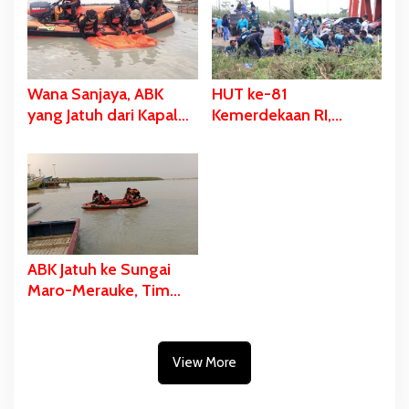
Kalangan
Identitas
Wana Sanjaya, ABK
HUT ke-81
yang Jatuh dari Kapal
Kemerdekaan RI,
Ditemukan Dalam
Stadion Katalpal
Kondisi Meninggal
Dijadikan Tempat
Dunia
Pengibaran Bendera
Merah Putih
ABK Jatuh ke Sungai
Maro-Merauke, Tim
SAR Bergerak Lakukan
Pencarian
View More