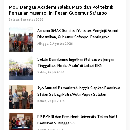
MoU Dengan Akademi Yaleka Maro dan Politeknik
Pertanian Yasanto, Ini Pesan Gubernur Safanpo
Selasa, 4 Agustus 2026
Asrama SMAK Seminari Yohanes Penginjil Asmat
Diresmikan, Gubernur Safanpo: Pentingnya
Pendidikan Karakter
Minggu, 2 Agustus 2026
Sekda Kainakaimu Ingatkan Mahasiswa Jangan
Tinggalkan ‘Noda-Madu’ di Lokasi KKN
Sabtu, 25 Juli 2026
Ayo Buruan! Pemerintah Inggris Siapkan Beasiswa
S1 dan S2 bagi Putra/Putri Papua Selatan
Kamis, 23 Juli 2026
PP PMKRI dan President University Teken MoU
Beasiswa S1 hingga S3
Senin, 8 Juni 2026