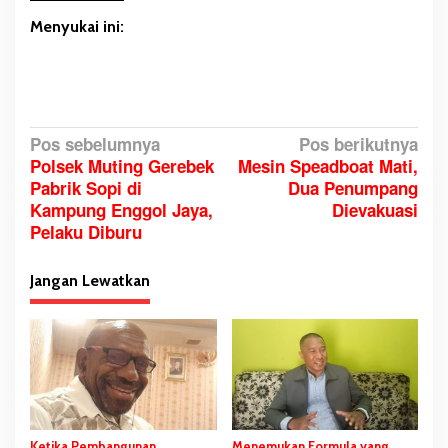
Menyukai ini:
N
Pos sebelumnya
Pos berikutnya
Polsek Muting Gerebek
Mesin Speadboat Mati,
a
Pabrik Sopi di
Dua Penumpang
v
Kampung Enggol Jaya,
Dievakuasi
i
Pelaku Diburu
g
a
Jangan Lewatkan
s
i
p
o
s
Ketika Pembangunan
Menemukan Formula yang