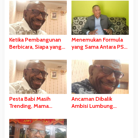
Ketika Pembangunan
Menemukan Formula
Berbicara, Siapa yang
yang Sama Antara PSN
Diam? PSN Merauke
dan Falsafah Hidup
dan Kekerasan Diam-
Wambad dan Mbulalo
Diam Negara
Dalam Budaya Orang
Malind
Pesta Babi Masih
Ancaman Dibalik
Trending, Mama
Ambisi Lumbung
Yasinta Entah di Mana?
Pangan, Kasus Pulau
Kimaam