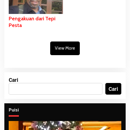
Pengakuan dari Tepi
Pesta
View More
Cari
Cari
Puisi