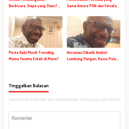
Berbicara, Siapa yang Diam?
Sama Antara PSN dan Falsafah
PSN Merauke dan Kekerasan
Hidup Wambad dan Mbulalo
Diam-Diam Negara
Dalam Budaya Orang Malind
Pesta Babi Masih Trending,
Ancaman Dibalik Ambisi
Mama Yasinta Entah di Mana?
Lumbung Pangan, Kasus Pulau
Kimaam
Tinggalkan Balasan
Alamat email Anda tidak akan dipublikasikan.
Ruas yang wajib ditandai
*