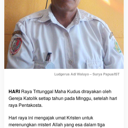
G
e
r
e
j
a
K
a
t
o
l
Ludgerus Adi Waluyo – Surya Papua/IST
i
k
HARI
Raya Tritunggal Maha Kudus dirayakan oleh
Gereja Katolik setiap tahun pada Minggu, setelah hari
raya Pentakosta.
Hari raya ini mengajak umat Kristen untuk
merenungkan misteri Allah yang esa dalam tiga