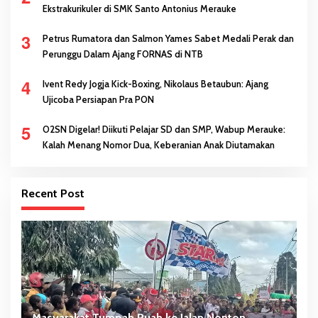
Ekstrakurikuler di SMK Santo Antonius Merauke
3
Petrus Rumatora dan Salmon Yames Sabet Medali Perak dan
Perunggu Dalam Ajang FORNAS di NTB
4
Ivent Redy Jogja Kick-Boxing, Nikolaus Betaubun: Ajang
Ujicoba Persiapan Pra PON
5
O2SN Digelar! Diikuti Pelajar SD dan SMP, Wabup Merauke:
Kalah Menang Nomor Dua, Keberanian Anak Diutamakan
Recent Post
Masyarakat Tumpah Ruah ke Jalan Nonton
W