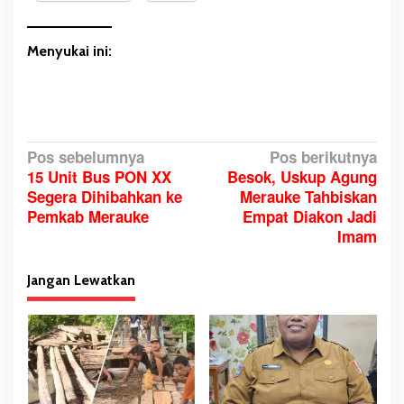
Menyukai ini:
N
Pos sebelumnya
Pos berikutnya
15 Unit Bus PON XX
Besok, Uskup Agung
a
Segera Dihibahkan ke
Merauke Tahbiskan
v
Pemkab Merauke
Empat Diakon Jadi
i
Imam
g
a
Jangan Lewatkan
s
i
p
o
s