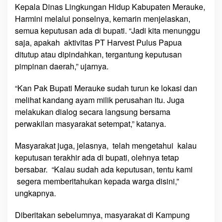
Kepala Dinas Lingkungan Hidup Kabupaten Merauke,
n
Harmini melalui ponselnya, kemarin menjelaskan,
g
semua keputusan ada di bupati. “Jadi kita menunggu
g
u
saja, apakah aktivitas PT Harvest Pulus Papua
K
ditutup atau dipindahkan, tergantung keputusan
e
pimpinan daerah,” ujarnya.
p
u
“Kan Pak Bupati Merauke sudah turun ke lokasi dan
t
melihat kandang ayam milik perusahan itu. Juga
u
melakukan dialog secara langsung bersama
s
perwakilan masyarakat setempat,” katanya.
a
n
Masyarakat juga, jelasnya, telah mengetahui kalau
B
keputusan terakhir ada di bupati, olehnya tetap
u
bersabar. “Kalau sudah ada keputusan, tentu kami
p
segera memberitahukan kepada warga disini,”
a
ungkapnya.
t
i
Diberitakan sebelumnya, masyarakat di Kampung
M