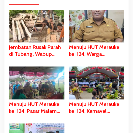
Jembatan Rusak Parah
Menuju HUT Merauke
di Tubang, Wabup
ke-124, Warga
Merauke Gerak Cepat
Kelahiran 12 Pebruari
dan Eksekusi Berikan
Akan Dapat Kado
Bantuan Dana
Spesial
Perbaikan
Menuju HUT Merauke
Menuju HUT Merauke
ke-124, Pasar Malam
ke-124, Karnaval
Digelar, Ratusan UMKM
Budaya Digelar, Bupati
Berpartisipasi Dalam
Bladib Gebze: Cara
Bazar Kuliner
Lestarikan dan Promosi