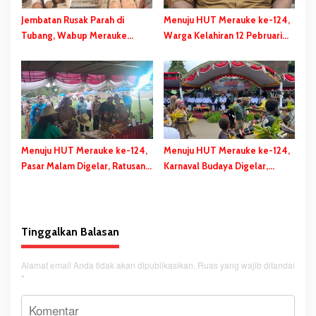
Jembatan Rusak Parah di
Menuju HUT Merauke ke-124,
Tubang, Wabup Merauke
Warga Kelahiran 12 Pebruari
Gerak Cepat dan Eksekusi
Akan Dapat Kado Spesial
Berikan Bantuan Dana
Perbaikan
Menuju HUT Merauke ke-124,
Menuju HUT Merauke ke-124,
Pasar Malam Digelar, Ratusan
Karnaval Budaya Digelar,
UMKM Berpartisipasi Dalam
Bupati Bladib Gebze: Cara
Bazar Kuliner
Lestarikan dan Promosi
Kekayaan Budaya
Tinggalkan Balasan
Alamat email Anda tidak akan dipublikasikan.
Ruas yang wajib ditandai
*