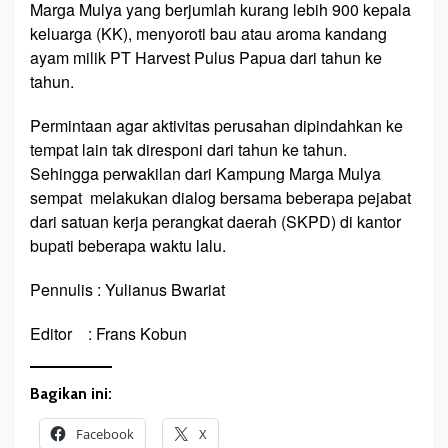
Marga Mulya yang berjumlah kurang lebih 900 kepala
e
r
keluarga (KK), menyoroti bau atau aroma kandang
a
ayam milik PT Harvest Pulus Papua dari tahun ke
u
tahun.
k
e
Permintaan agar aktivitas perusahan dipindahkan ke
’
tempat lain tak diresponi dari tahun ke tahun.
Sehingga perwakilan dari Kampung Marga Mulya
sempat melakukan dialog bersama beberapa pejabat
dari satuan kerja perangkat daerah (SKPD) di kantor
bupati beberapa waktu lalu.
Pennulis : Yulianus Bwariat
Editor : Frans Kobun
Bagikan ini:
Facebook
X