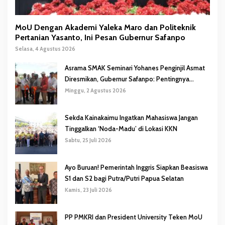
MoU Dengan Akademi Yaleka Maro dan Politeknik
Pertanian Yasanto, Ini Pesan Gubernur Safanpo
Selasa, 4 Agustus 2026
Asrama SMAK Seminari Yohanes Penginjil Asmat
Diresmikan, Gubernur Safanpo: Pentingnya
Pendidikan Karakter
Minggu, 2 Agustus 2026
Sekda Kainakaimu Ingatkan Mahasiswa Jangan
Tinggalkan ‘Noda-Madu’ di Lokasi KKN
Sabtu, 25 Juli 2026
Ayo Buruan! Pemerintah Inggris Siapkan Beasiswa
S1 dan S2 bagi Putra/Putri Papua Selatan
Kamis, 23 Juli 2026
PP PMKRI dan President University Teken MoU