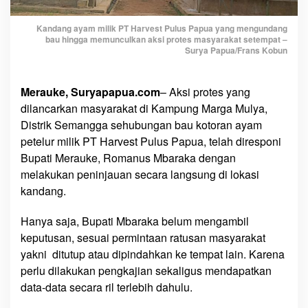
n
A
Kandang ayam milik PT Harvest Pulus Papua yang mengundang
y
bau hingga memunculkan aksi protes masyarakat setempat –
a
Surya Papua/Frans Kobun
m
,
Merauke, Suryapapua.com
– Aksi protes yang
H
dilancarkan masyarakat di Kampung Marga Mulya,
a
r
Distrik Semangga sehubungan bau kotoran ayam
m
petelur milik PT Harvest Pulus Papua, telah diresponi
i
Bupati Merauke, Romanus Mbaraka dengan
n
melakukan peninjauan secara langsung di lokasi
i
kandang.
:
‘
Hanya saja, Bupati Mbaraka belum mengambil
K
keputusan, sesuai permintaan ratusan masyarakat
i
yakni ditutup atau dipindahkan ke tempat lain. Karena
t
perlu dilakukan pengkajian sekaligus mendapatkan
a
data-data secara ril terlebih dahulu.
T
u