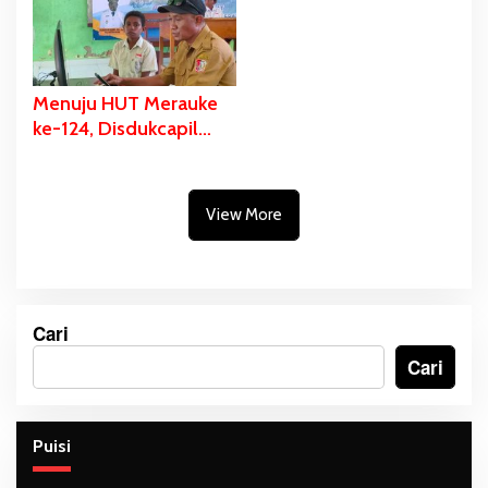
Kekayaan Budaya
Menuju HUT Merauke
ke-124, Disdukcapil
Fokus Pelayanan Akte
Kelahiran dan KIA di
Tiga Sekolah
View More
Cari
Cari
Puisi