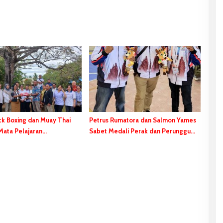
oxing dan Muay Thai
Petrus Rumatora dan Salmon Yames
Mata Pelajaran
Sabet Medali Perak dan Perunggu
ikuler di SMK Santo
Dalam Ajang FORNAS di NTB
Merauke