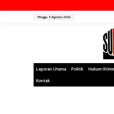
L
Minggu, 9 Agustus 2026
e
w
a
t
i
k
e
k
o
n
Laporan Utama
Politik
Hukum-Krimi
t
e
Kontak
n