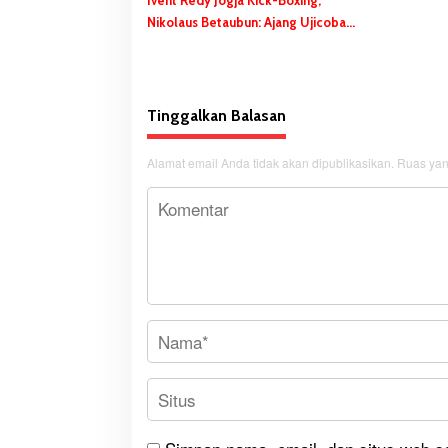
Ivent Redy Jogja Kick-Boxing,
Nikolaus Betaubun: Ajang Ujicoba
Persiapan Pra PON
Tinggalkan Balasan
Alamat email Anda tidak akan dipublikasikan.
Ruas yan