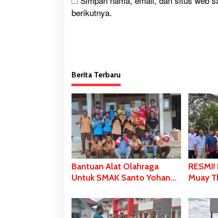
Simpan nama, email, dan situs web s
berikutnya.
Berita Terbaru
Bantuan Alat Olahraga
RESMI! 
Untuk SMAK Santo Yohanes
Muay Th
Don Bosco Merauke, Irfa
Pelajara
Pabangke: Masa Depan Bisa
SMK Sa
Dibangun Melalui Prestasi
Merauk