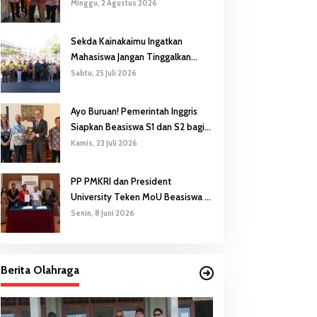
Gubernur Safanpo: Pentingnya
Minggu, 2 Agustus 2026
Pendidikan Karakter
Sekda Kainakaimu Ingatkan
Mahasiswa Jangan Tinggalkan
‘Noda-Madu’ di Lokasi KKN
Sabtu, 25 Juli 2026
Ayo Buruan! Pemerintah Inggris
Siapkan Beasiswa S1 dan S2 bagi
Putra/Putri Papua Selatan
Kamis, 23 Juli 2026
PP PMKRI dan President
University Teken MoU Beasiswa S1
hingga S3
Senin, 8 Juni 2026
Berita Olahraga