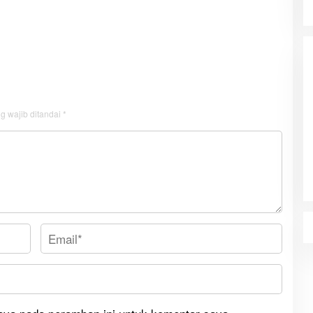
g wajib ditandai
*
Drum Band SMP YPPK Yohanes XXIII
Merauke Memukau dan Menyita
Perhatian Berbagai Kalangan