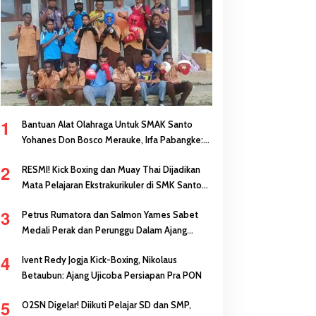
1
Bantuan Alat Olahraga Untuk SMAK Santo
Yohanes Don Bosco Merauke, Irfa Pabangke:
Masa Depan Bisa Dibangun Melalui Prestasi
2
RESMI! Kick Boxing dan Muay Thai Dijadikan
Mata Pelajaran Ekstrakurikuler di SMK Santo
Antonius Merauke
3
Petrus Rumatora dan Salmon Yames Sabet
Medali Perak dan Perunggu Dalam Ajang
FORNAS di NTB
4
Ivent Redy Jogja Kick-Boxing, Nikolaus
Betaubun: Ajang Ujicoba Persiapan Pra PON
5
O2SN Digelar! Diikuti Pelajar SD dan SMP,