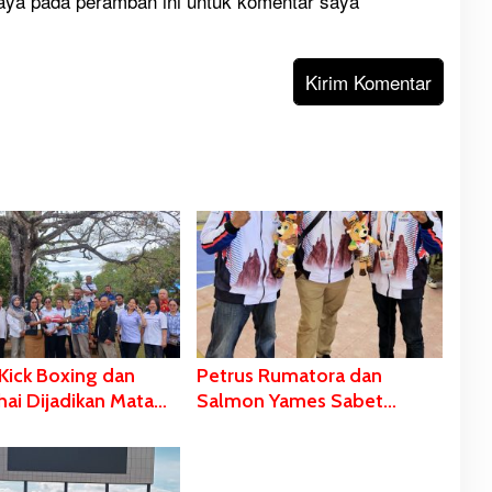
aya pada peramban ini untuk komentar saya
Kick Boxing dan
Petrus Rumatora dan
ai Dijadikan Mata
Salmon Yames Sabet
n Ekstrakurikuler di
Medali Perak dan Perunggu
nto Antonius
Dalam Ajang FORNAS di
e
NTB