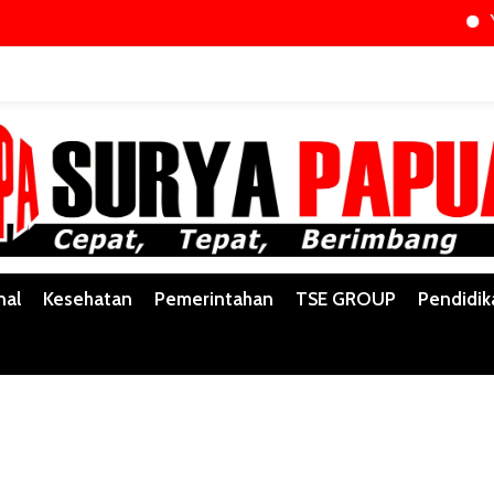
Yakobus Up
nal
Kesehatan
Pemerintahan
TSE GROUP
Pendidik