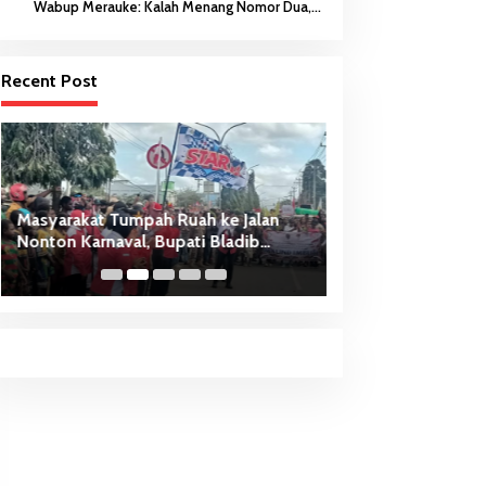
Wabup Merauke: Kalah Menang Nomor Dua,
Keberanian Anak Diutamakan
Recent Post
Masyarakat Tumpah Ruah ke Jalan
Wana Sanjaya, ABK
Nonton Karnaval, Bupati Bladib
Kapal Ditemukan 
Gebze: Jangan Lupakan Identitas
Meninggal Dunia