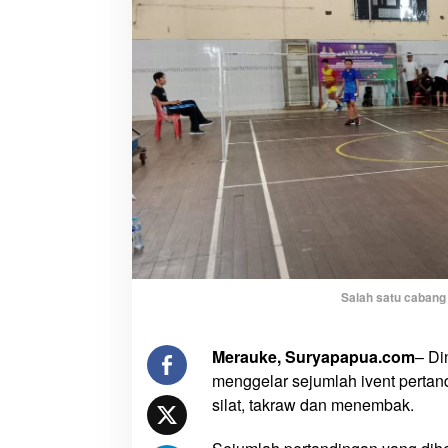
t
A
t
l
e
t
P
O
N
,
D
i
s
p
Salah satu cabang 
o
r
Merauke, Suryapapua.com
– Di
a
menggelar sejumlah ivent pertand
M
e
silat, takraw dan menembak.
r
a