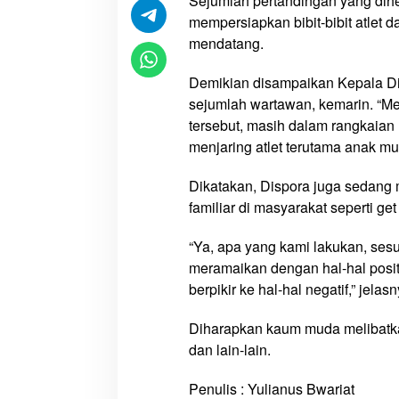
Sejumlah pertandingan yang dihela
u
mempersiapkan bibit-bibit atlet 
k
mendatang.
e
G
Demikian disampaikan Kepala Di
e
sejumlah wartawan, kemarin. “M
l
tersebut, masih dalam rangkaian 
a
menjaring atlet terutama anak m
r
S
Dikatakan, Dispora juga sedang
e
familiar di masyarakat seperti ge
j
u
“Ya, apa yang kami lakukan, se
m
meramaikan dengan hal-hal posit
l
berpikir ke hal-hal negatif,” jelasn
a
h
Diharapkan kaum muda melibatkan 
T
dan lain-lain.
u
r
Penulis : Yulianus Bwariat
n