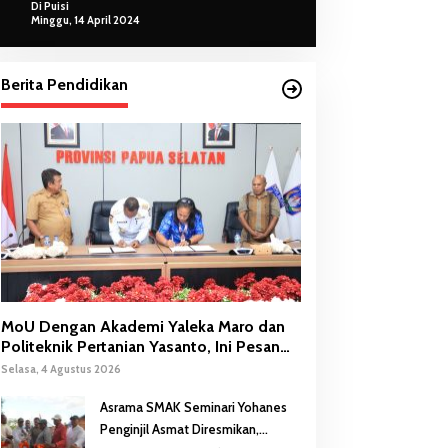
Di Puisi
Minggu, 14 April 2024
Berita Pendidikan
MoU Dengan Akademi Yaleka Maro dan
Politeknik Pertanian Yasanto, Ini Pesan
Gubernur Safanpo
Selasa, 4 Agustus 2026
Asrama SMAK Seminari Yohanes
Penginjil Asmat Diresmikan,