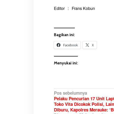
a
Editor : Frans Kobun
m
e
n
Bagikan ini:
Facebook
X
Menyukai ini:
N
Pos sebelumnya
Pelaku Pencurian 17 Unit Lap
a
Toko Vita Dicokok Polisi, Lai
v
Diburu, Kapolres Merauke: ‘
i