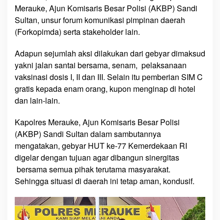
e
Merauke, Ajun Komisaris Besar Polisi (AKBP) Sandi
r
Sultan, unsur forum komunikasi pimpinan daerah
a
(Forkopimda) serta stakeholder lain.
u
k
Adapun sejumlah aksi dilakukan dari gebyar dimaksud
e
yakni jalan santai bersama, senam, pelaksanaan
T
vaksinasi dosis I, II dan III. Selain itu pemberian SIM C
u
gratis kepada enam orang, kupon menginap di hotel
r
dan lain-lain.
u
n
Kapolres Merauke, Ajun Komisaris Besar Polisi
J
(AKBP) Sandi Sultan dalam sambutannya
a
mengatakan, gebyar HUT ke-77 Kemerdekaan RI
l
a
digelar dengan tujuan agar dibangun sinergitas
n
bersama semua pihak terutama masyarakat.
Sehingga situasi di daerah ini tetap aman, kondusif.