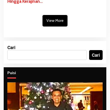
Hingga Kerajinan
Masyarakat Papua
Selatan Dipromosikan
di Anjungan Sarinah
View More
Jakarta
Cari
Cari
Puisi