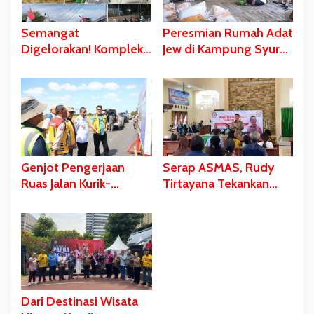
Semangat
Peresmian Rumah Adat
Digelorakan! Komplek
Jew di Kampung Syuru-
Yawaty- Samkai
Asmat Dihadiri
‘Didandani,’
Gubernur Safanpo
Kepanitiaan HUT RI ke-
81 Terbentuk,
Sejumlah Kegiatan
Dihelat
Genjot Pengerjaan
Serap ASMAS, Rudy
Ruas Jalan Kurik-
Tirtayana Tekankan
Harapan dan Kurik
Pentingnya
Kota-Rawa Sari,
Percepatan dan
Gubernur Safanpo:
Pemerataan
Tahun ini Tuntas
Pembangunan Daerah
Dari Destinasi Wisata