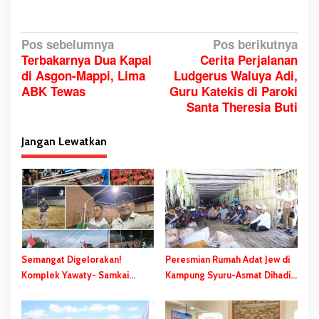
N
Pos sebelumnya
Pos berikutnya
Terbakarnya Dua Kapal
Cerita Perjalanan
a
di Asgon-Mappi, Lima
Ludgerus Waluya Adi,
v
ABK Tewas
Guru Katekis di Paroki
i
Santa Theresia Buti
g
a
Jangan Lewatkan
s
i
p
o
s
Semangat Digelorakan!
Peresmian Rumah Adat Jew di
Komplek Yawaty- Samkai
Kampung Syuru-Asmat Dihadiri
‘Didandani,’ Kepanitiaan HUT
Gubernur Safanpo
RI ke-81 Terbentuk, Sejumlah