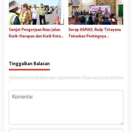
Kegiatan Dihelat
Genjot Pengerjaan Ruas Jalan
Serap ASMAS, Rudy Tirtayana
Kurik-Harapan dan Kurik Kota-
Tekankan Pentingnya
Rawa Sari, Gubernur Safanpo:
Percepatan dan Pemerataan
Tahun ini Tuntas
Pembangunan Daerah
Tinggalkan Balasan
Alamat email Anda tidak akan dipublikasikan.
Ruas yang wajib ditandai
*