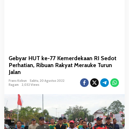
K
e
m
e
r
d
e
k
a
Gebyar HUT ke-77 Kemerdekaan RI Sedot
a
Perhatian, Ribuan Rakyat Merauke Turun
n
R
Jalan
I
Frans Kobun
Sabtu, 20 Agustus 2022
S
Ragam
2,032 Views
e
d
o
t
P
e
r