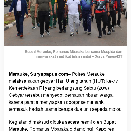
h
a
t
i
a
n
,
R
Bupati Merauke, Romanus Mbaraka bersama Muspida dan
masyarakat saat ikut jalan santai – Surya Papua/IST
i
b
u
Merauke, Suryapapua.com
– Polres Merauke
a
melaksanakan gebyar Hari Ulang tahun (HUT) ke-77
n
Kemerdekaan RI yang berlangsung Sabtu (20/8) .
R
Gebyar tersebut menyedot perhatian ribuan warga,
a
karena panitia menyiapkan doorprise menarik,
k
y
termasuk hadiah utama berupa dua unit sepeda motor.
a
t
Kegiatan dimaksud dibuka secara resmi oleh Bupati
M
Merauke, Romanus Mbaraka didampingi Kapolres