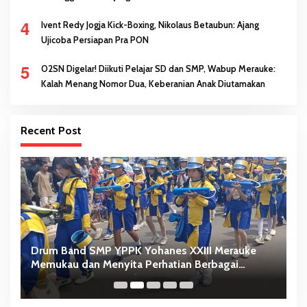
4
Ivent Redy Jogja Kick-Boxing, Nikolaus Betaubun: Ajang
Ujicoba Persiapan Pra PON
5
O2SN Digelar! Diikuti Pelajar SD dan SMP, Wabup Merauke:
Kalah Menang Nomor Dua, Keberanian Anak Diutamakan
Recent Post
ib
Drum Band SMP YPPK Yohanes XXIII Merauke
M
Memukau dan Menyita Perhatian Berbagai
Ka
Kalangan
Id