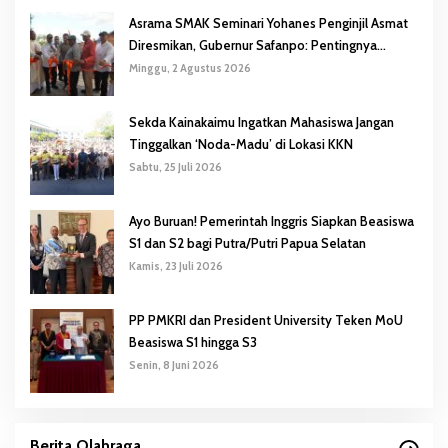
Asrama SMAK Seminari Yohanes Penginjil Asmat
Diresmikan, Gubernur Safanpo: Pentingnya
Pendidikan Karakter
Minggu, 2 Agustus 2026
Sekda Kainakaimu Ingatkan Mahasiswa Jangan
Tinggalkan ‘Noda-Madu’ di Lokasi KKN
Sabtu, 25 Juli 2026
Ayo Buruan! Pemerintah Inggris Siapkan Beasiswa
S1 dan S2 bagi Putra/Putri Papua Selatan
Kamis, 23 Juli 2026
PP PMKRI dan President University Teken MoU
Beasiswa S1 hingga S3
Senin, 8 Juni 2026
Berita Olahraga