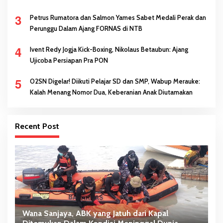
3
Petrus Rumatora dan Salmon Yames Sabet Medali Perak dan
Perunggu Dalam Ajang FORNAS di NTB
4
Ivent Redy Jogja Kick-Boxing, Nikolaus Betaubun: Ajang
Ujicoba Persiapan Pra PON
5
O2SN Digelar! Diikuti Pelajar SD dan SMP, Wabup Merauke:
Kalah Menang Nomor Dua, Keberanian Anak Diutamakan
Recent Post
Wana Sanjaya, ABK yang Jatuh dari Kapal
B