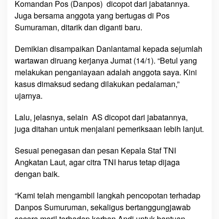
Komandan Pos (Danpos) dicopot dari jabatannya.
a
Juga bersama anggota yang bertugas di Pos
n
Sumuraman, ditarik dan diganti baru.
t
a
Demikian disampaikan Danlantamal kepada sejumlah
m
wartawan diruang kerjanya Jumat (14/1). “Betul yang
a
melakukan penganiayaan adalah anggota saya. Kini
l
kasus dimaksud sedang dilakukan pedalaman,”
X
ujarnya.
I
C
Lalu, jelasnya, selain AS dicopot dari jabatannya,
o
p
juga ditahan untuk menjalani pemeriksaan lebih lanjut.
o
t
Sesuai penegasan dan pesan Kepala Staf TNI
J
Angkatan Laut, agar citra TNI harus tetap dijaga
a
dengan baik.
b
a
“Kami telah mengambil langkah pencopotan terhadap
t
Danpos Sumuruman, sekaligus bertanggungjawab
a
secara moril terhadap korban Andi untuk bantuan