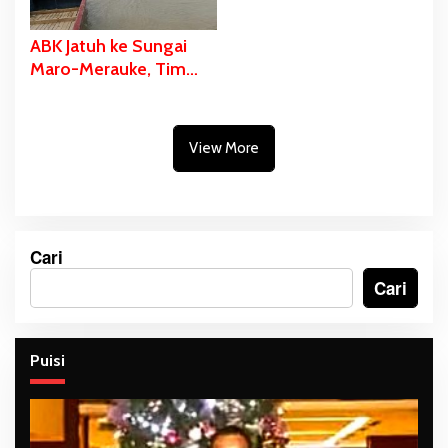
ABK Jatuh ke Sungai
Maro-Merauke, Tim
SAR Bergerak Lakukan
Pencarian
View More
Cari
Cari
Puisi