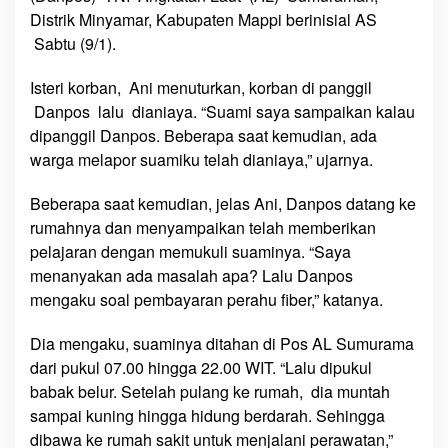
n
Distrik Minyamar, Kabupaten Mappi berinisial AS
M
Sabtu (9/1).
a
p
Isteri korban, Ani menuturkan, korban di panggil
p
Danpos lalu dianiaya. “Suami saya sampaikan kalau
i
dipanggil Danpos. Beberapa saat kemudian, ada
warga melapor suamiku telah dianiaya,” ujarnya.
Beberapa saat kemudian, jelas Ani, Danpos datang ke
rumahnya dan menyampaikan telah memberikan
pelajaran dengan memukuli suaminya. “Saya
menanyakan ada masalah apa? Lalu Danpos
mengaku soal pembayaran perahu fiber,” katanya.
Dia mengaku, suaminya ditahan di Pos AL Sumurama
dari pukul 07.00 hingga 22.00 WIT. “Lalu dipukul
babak belur. Setelah pulang ke rumah, dia muntah
sampai kuning hingga hidung berdarah. Sehingga
dibawa ke rumah sakit untuk menjalani perawatan,”