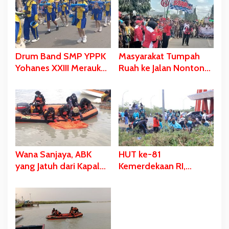
Drum Band SMP YPPK
Masyarakat Tumpah
Yohanes XXIII Merauke
Ruah ke Jalan Nonton
Memukau dan Menyita
Karnaval, Bupati Bladib
Perhatian Berbagai
Gebze: Jangan Lupakan
Kalangan
Identitas
Wana Sanjaya, ABK
HUT ke-81
yang Jatuh dari Kapal
Kemerdekaan RI,
Ditemukan Dalam
Stadion Katalpal
Kondisi Meninggal
Dijadikan Tempat
Dunia
Pengibaran Bendera
Merah Putih