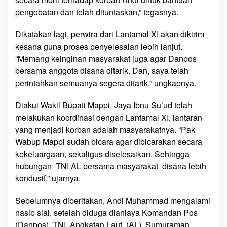
n
pengobatan dan telah dituntaskan,” tegasnya.
D
a
Dikatakan lagi, perwira dari Lantamal XI akan dikirim
n
kesana guna proses penyelesaian lebih lanjut.
p
“Memang keinginan masyarakat juga agar Danpos
o
bersama anggota disana ditarik. Dan, saya telah
s
perintahkan semuanya segera ditarik,” ungkapnya.
T
N
Diakui Wakil Bupati Mappi, Jaya Ibnu Su’ud telah
I
melakukan koordinasi dengan Lantamal XI, lantaran
A
L
yang menjadi korban adalah masyarakatnya. “Pak
S
Wabup Mappi sudah bicara agar dibicarakan secara
u
kekeluargaan, sekaligus diselesaikan. Sehingga
m
hubungan TNI AL bersama masyarakat disana lebih
u
kondusif,” ujarnya.
r
a
Sebelumnya diberitakan, Andi Muhammad mengalami
m
nasib sial, setelah diduga dianiaya Komandan Pos
a
(Danpos) TNI Angkatan Laut (AL) Sumuraman,