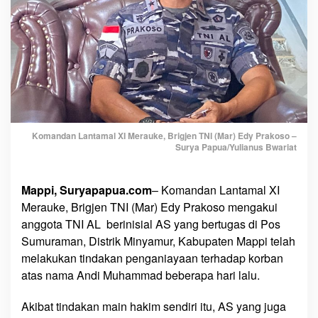
y
a
a
n
A
n
d
i
M
Komandan Lantamal XI Merauke, Brigjen TNI (Mar) Edy Prakoso –
u
Surya Papua/Yulianus Bwariat
h
a
Mappi, Suryapapua.com
– Komandan Lantamal XI
m
Merauke, Brigjen TNI (Mar) Edy Prakoso mengakui
m
a
anggota TNI AL berinisial AS yang bertugas di Pos
d
Sumuraman, Distrik Minyamur, Kabupaten Mappi telah
,
melakukan tindakan penganiayaan terhadap korban
D
atas nama Andi Muhammad beberapa hari lalu.
a
n
Akibat tindakan main hakim sendiri itu, AS yang juga
l