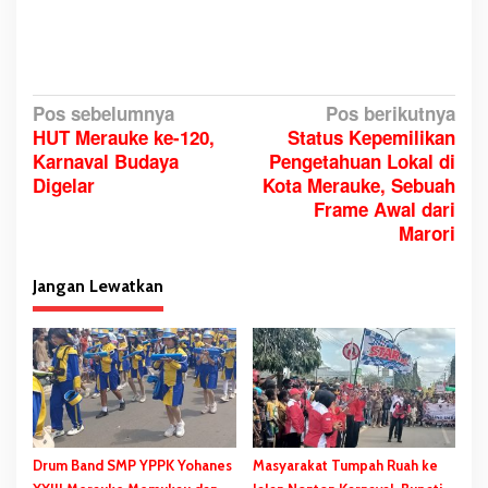
N
Pos sebelumnya
Pos berikutnya
HUT Merauke ke-120,
Status Kepemilikan
a
Karnaval Budaya
Pengetahuan Lokal di
v
Digelar
Kota Merauke, Sebuah
i
Frame Awal dari
g
Marori
a
s
Jangan Lewatkan
i
p
o
s
Drum Band SMP YPPK Yohanes
Masyarakat Tumpah Ruah ke