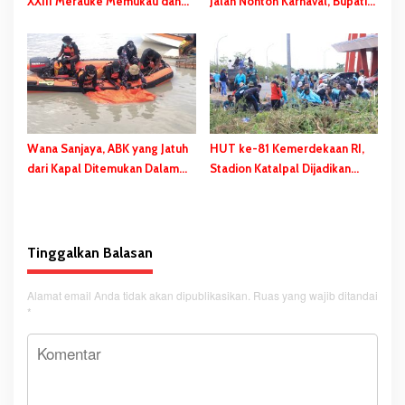
XXIII Merauke Memukau dan
Jalan Nonton Karnaval, Bupati
Menyita Perhatian Berbagai
Bladib Gebze: Jangan Lupakan
Kalangan
Identitas
Wana Sanjaya, ABK yang Jatuh
HUT ke-81 Kemerdekaan RI,
dari Kapal Ditemukan Dalam
Stadion Katalpal Dijadikan
Kondisi Meninggal Dunia
Tempat Pengibaran Bendera
Merah Putih
Tinggalkan Balasan
Alamat email Anda tidak akan dipublikasikan.
Ruas yang wajib ditandai
*