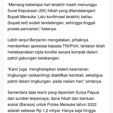
“Memang beberapa hari terakhir masih menunggu
k
Surat Keputusan (SK) hibah yang ditandatangani
a
b
Bupati Merauke. Lalu konfirmasi terakhir, beliau
M
(bupati;red) sudah tandatangan, sehingga tinggal
e
proses pencairan,” katanya.
r
a
Lebih lanjut Benjamin mengatakan, pihaknya
u
memberikan apresiasi kepada TNI/Polri, lantaran telah
k
melaksanakan cipta kondisi secara kompak dalam
e
patrol gabungan belakangan.
U
n
“Kami juga mengharapkan sistem keamanan
t
lingkungan (siskamling) diaktifkan kembali, sekaligus
u
patrol dalam lingkungan pada malam hari,” pintanya.
k
P
Sementara data resmi yang diperoleh Surya Papua
o
dari sumber terpercaya, dana hibah dan bantuan
l
sosial (Bansos) untuk Polres Merauke tahun 2022
r
adalah sebesar Rp 1,2 milyar. Hanya saja hingga
e