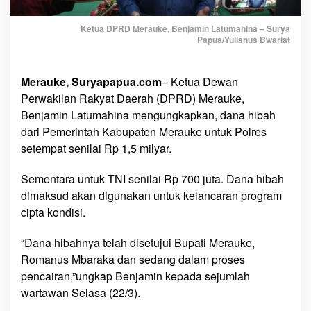
h
i
Ketua DPRD Merauke, Benjamin Latumahina – Surya
n
Papua/Yulianus Bwariat
a
:
D
Merauke, Suryapapua.com
– Ketua Dewan
a
Perwakilan Rakyat Daerah (DPRD) Merauke,
n
Benjamin Latumahina mengungkapkan, dana hibah
a
dari Pemerintah Kabupaten Merauke untuk Polres
H
setempat senilai Rp 1,5 milyar.
i
b
Sementara untuk TNI senilai Rp 700 juta. Dana hibah
a
dimaksud akan digunakan untuk kelancaran program
h
cipta kondisi.
D
a
“Dana hibahnya telah disetujui Bupati Merauke,
r
Romanus Mbaraka dan sedang dalam proses
i
pencairan,”ungkap Benjamin kepada sejumlah
P
wartawan Selasa (22/3).
e
m