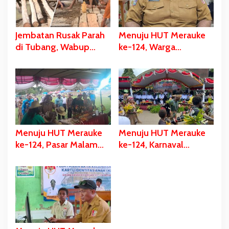
Jembatan Rusak Parah
Menuju HUT Merauke
di Tubang, Wabup
ke-124, Warga
Merauke Gerak Cepat
Kelahiran 12 Pebruari
dan Eksekusi Berikan
Akan Dapat Kado
Bantuan Dana
Spesial
Perbaikan
Menuju HUT Merauke
Menuju HUT Merauke
ke-124, Pasar Malam
ke-124, Karnaval
Digelar, Ratusan UMKM
Budaya Digelar, Bupati
Berpartisipasi Dalam
Bladib Gebze: Cara
Bazar Kuliner
Lestarikan dan Promosi
Kekayaan Budaya