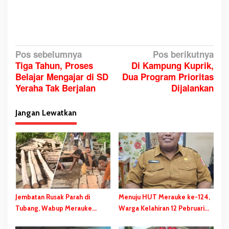
N
Pos sebelumnya
Pos berikutnya
Tiga Tahun, Proses
Di Kampung Kuprik,
a
Belajar Mengajar di SD
Dua Program Prioritas
v
Yeraha Tak Berjalan
Dijalankan
i
g
Jangan Lewatkan
a
s
i
p
o
s
Jembatan Rusak Parah di
Menuju HUT Merauke ke-124,
Tubang, Wabup Merauke
Warga Kelahiran 12 Pebruari
Gerak Cepat dan Eksekusi
Akan Dapat Kado Spesial