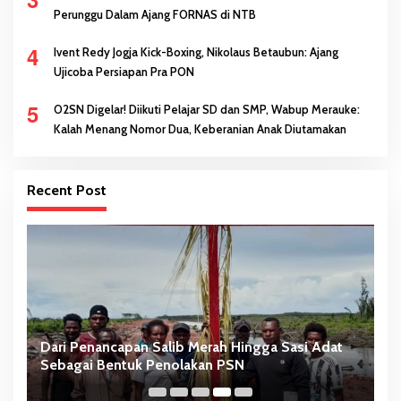
Perunggu Dalam Ajang FORNAS di NTB
4
Ivent Redy Jogja Kick-Boxing, Nikolaus Betaubun: Ajang
Ujicoba Persiapan Pra PON
5
O2SN Digelar! Diikuti Pelajar SD dan SMP, Wabup Merauke:
Kalah Menang Nomor Dua, Keberanian Anak Diutamakan
Recent Post
Dari Penancapan Salib Merah Hingga Sasi Adat
N
Sebagai Bentuk Penolakan PSN
S
T