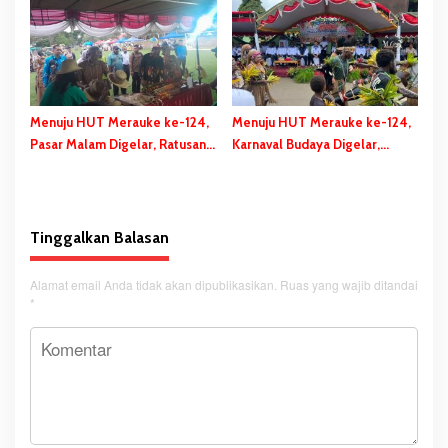
Berikan Bantuan Dana
Perbaikan
Menuju HUT Merauke ke-124,
Menuju HUT Merauke ke-124,
Pasar Malam Digelar, Ratusan
Karnaval Budaya Digelar,
UMKM Berpartisipasi Dalam
Bupati Bladib Gebze: Cara
Bazar Kuliner
Lestarikan dan Promosi
Kekayaan Budaya
Tinggalkan Balasan
Alamat email Anda tidak akan dipublikasikan.
Ruas yang wajib ditandai
*