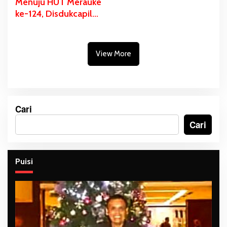
Menuju HUT Merauke
ke-124, Disdukcapil
Fokus Pelayanan Akte
Kelahiran dan KIA di
Tiga Sekolah
View More
Cari
Cari
Puisi