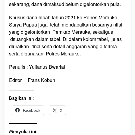
s
sekarang, dana dimaksud belum digelontorkan pula.
1
,
Khusus dana hibah tahun 2021 ke Polres Merauke,
5
Surya Papua juga telah mendapatkan besarnya nilai
M
yang digelontorkan Pemkab Merauke, sekaligus
i
dituangkan dalam tabel. Di dalam kolom tabel, jelas
l
diuraikan rinci serta detail anggaran yang diterima
y
serta digunakan Polres Merauke.
a
r
Penulis : Yulianus Bwariat
Editor : Frans Kobun
Bagikan ini:
Facebook
X
Menyukai ini: