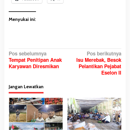
Menyukai ini:
N
Pos sebelumnya
Pos berikutnya
Tempat Penitipan Anak
Isu Merebak, Besok
a
Karyawan Diresmikan
Pelantikan Pejabat
v
Eselon II
i
g
Jangan Lewatkan
a
s
i
p
o
s