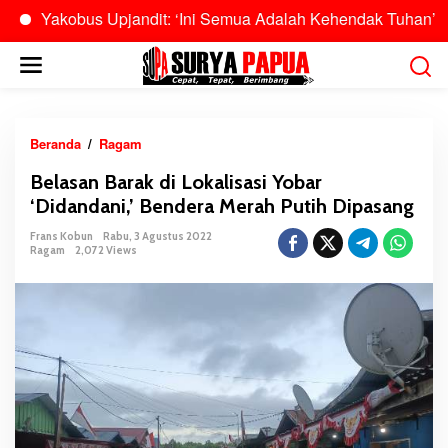
kobus Upjandit: ‘Ini Semua Adalah Kehendak Tuhan’
Bu
L
e
w
a
t
Beranda
/
Ragam
B
i
e
Belasan Barak di Lokalisasi Yobar
k
l
‘Didandani,’ Bendera Merah Putih Dipasang
e
a
k
s
Frans Kobun
Rabu, 3 Agustus 2022
o
Ragam
2,072 Views
a
n
n
t
B
e
a
n
r
a
k
d
i