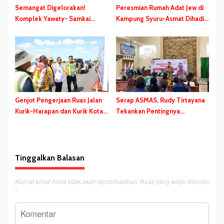
Semangat Digelorakan!
Peresmian Rumah Adat Jew di
Komplek Yawaty- Samkai
Kampung Syuru-Asmat Dihadiri
‘Didandani,’ Kepanitiaan HUT
Gubernur Safanpo
RI ke-81 Terbentuk, Sejumlah
Kegiatan Dihelat
Genjot Pengerjaan Ruas Jalan
Serap ASMAS, Rudy Tirtayana
Kurik-Harapan dan Kurik Kota-
Tekankan Pentingnya
Rawa Sari, Gubernur Safanpo:
Percepatan dan Pemerataan
Tahun ini Tuntas
Pembangunan Daerah
Tinggalkan Balasan
Alamat email Anda tidak akan dipublikasikan.
Ruas yang wajib ditandai
*