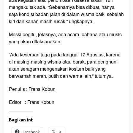
t
mengaku tak ada. “Sebenarnya bisa dibuat, hanya
i
saja kondisi badan jalan di dalam wisma baik sebelah
h
kiri dan kanan masih rusak,” ungkapnya.
D
i
Meski begitu, jelasnya, ada acara bahana atau music
p
yang akan dilaksanakan.
a
s
“Ada keseruan juga pada tanggal 17 Agustus, karena
a
di masing-masing wisma atau barak, para penghuni
n
akan seragam mengenakan kostum baik yang
g
berwarnah merah, putih dan warna lain,” tuturnya.
Penulis : Frans Kobun
Editor : Frans Kobun
Bagikan ini:
Facebook
X