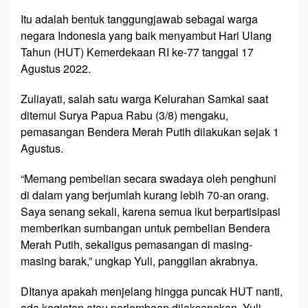
d
Itu adalah bentuk tanggungjawab sebagai warga
a
negara Indonesia yang baik menyambut Hari Ulang
n
Tahun (HUT) Kemerdekaan RI ke-77 tanggal 17
i
Agustus 2022.
,
’
Zuliayati, salah satu warga Kelurahan Samkai saat
B
ditemui Surya Papua Rabu (3/8) mengaku,
e
pemasangan Bendera Merah Putih dilakukan sejak 1
n
Agustus.
d
e
“Memang pembelian secara swadaya oleh penghuni
r
di dalam yang berjumlah kurang lebih 70-an orang.
a
M
Saya senang sekali, karena semua ikut berpartisipasi
e
memberikan sumbangan untuk pembelian Bendera
r
Merah Putih, sekaligus pemasangan di masing-
a
masing barak,” ungkap Yuli, panggilan akrabnya.
h
P
DItanya apakah menjelang hingga puncak HUT nanti,
u
ada kegiatan atau perlombaan dilaksanakan, Yuli