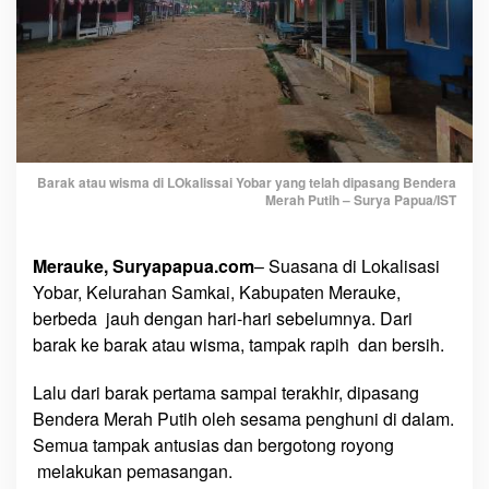
L
o
k
a
l
i
s
a
Barak atau wisma di LOkalissai Yobar yang telah dipasang Bendera
s
Merah Putih – Surya Papua/IST
i
Y
Merauke, Suryapapua.com
– Suasana di Lokalisasi
o
Yobar, Kelurahan Samkai, Kabupaten Merauke,
b
berbeda jauh dengan hari-hari sebelumnya. Dari
a
r
barak ke barak atau wisma, tampak rapih dan bersih.
‘
D
Lalu dari barak pertama sampai terakhir, dipasang
i
Bendera Merah Putih oleh sesama penghuni di dalam.
d
Semua tampak antusias dan bergotong royong
a
melakukan pemasangan.
n