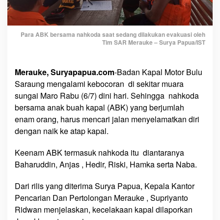
d
a
n
K
Para ABK bersama nahkoda saat sedang dilakukan evakuasi oleh
Tim SAR Merauke – Surya Papua/IST
a
p
a
Merauke, Suryapapua.com
-Badan Kapal Motor Bulu
l
Saraung mengalami kebocoran di sekitar muara
B
sungai Maro Rabu (6/7) dini hari. Sehingga nahkoda
u
bersama anak buah kapal (ABK) yang berjumlah
l
enam orang, harus mencari jalan menyelamatkan diri
u
dengan naik ke atap kapal.
S
a
Keenam ABK termasuk nahkoda itu diantaranya
r
Baharuddin, Anjas , Hedir, Riski, Hamka serta Naba.
a
u
Dari rilis yang diterima Surya Papua, Kepala Kantor
n
g
Pencarian Dan Pertolongan Merauke , Supriyanto
K
Ridwan menjelaskan, kecelakaan kapal dilaporkan
e